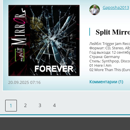
Gaposha2013
Split Mirr
Лейбл: Trigger Jam Rec
Формат: CD, Stereo, A
Год выхода: 12 сентяб
Страна: Germany
Стиль: Synthpop, Disco
01 Here I Am
02 More Than This (Euro
Комментарии (1)
20.09.2025 07:16
2
3
4
1