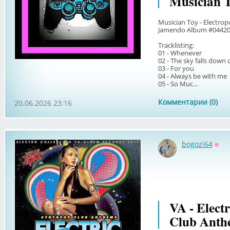
Musician T
Musician Toy - Electro
Jamendo Album #0442
Tracklisting:
01 - Whenever
02 - The sky falls down
03 - For you
04 - Always be with me
05 - So Muc...
Комментарии (0)
20.06.2026 23:16
bogozi64
Офф
VA - Elect
Club Anth