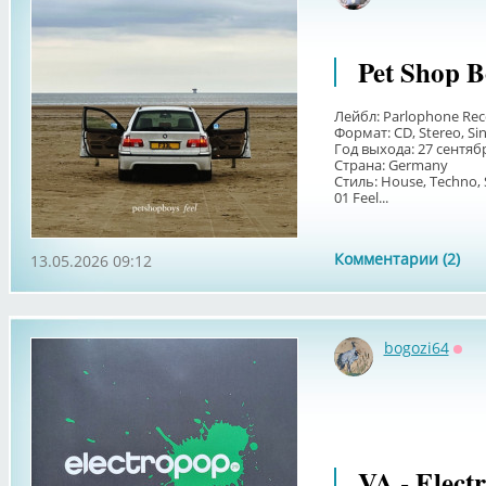
Pet Shop B
Лейбл: Раrlорhоnе Rес
Формат: CD, Stereo, Sin
Год выхода: 27 сентяб
Страна: Germany
Стиль: House, Techno, 
01 Feel...
Комментарии (2)
13.05.2026 09:12
bogozi64
Офф
VA - Elect