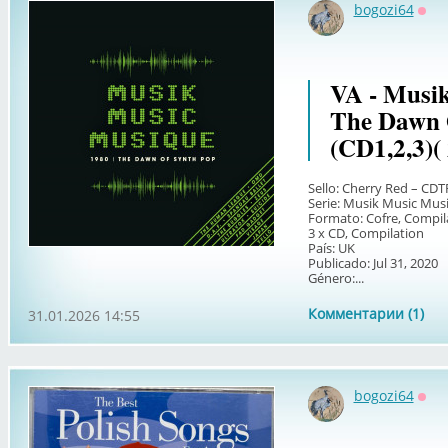
bogozi64
Офф
VA - Musi
The Dawn 
(CD1,2,3)(
Sello: Cherry Red – CD
Serie: Musik Music Mus
Formato: Cofre, Compil
3 x CD, Compilation
País: UK
Publicado: Jul 31, 2020
Género:...
Комментарии (1)
31.01.2026 14:55
bogozi64
Офф