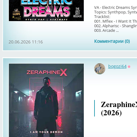
VA - Electric Dreams S
Topics: Synthpop, Syntw
Tracklist:
001. Mflex - I Want It T
002. Alpharisc - Shangli
003. Arcade ...
Комментарии (0)
20.06.2026 11:16
bogozi64
Офф
Zeraphine
(2026)