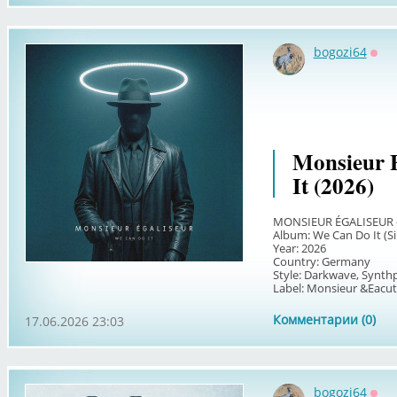
bogozi64
Офф
Monsieur E
It (2026)
MONSIEUR ÉGALISEUR — 
Album: We Can Do It (Si
Year: 2026
Country: Germany
Style: Darkwave, Synth
Label: Monsieur &Eacut.
Комментарии (0)
17.06.2026 23:03
bogozi64