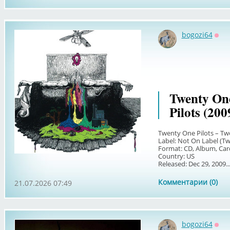
bogozi64
Офф
Twenty One
Pilots (200
Twenty One Pilots – Tw
Label: Not On Label (Tw
Format: CD, Album, Car
Country: US
Released: Dec 29, 2009..
Комментарии (0)
21.07.2026 07:49
bogozi64