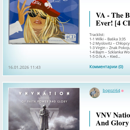
VA - The Be
Ever! [4 C
Tracklist:
1-1 Wilki – Baśka 3:35
1-2 Myslovitz – Chłopcy
1-3 Virgin – Znak Pokoju
1-4 Bajm – Szklanka Wo
1-5 O.N.A. – Kied...
Комментарии (0)
16.01.2026 11:43
bogozi64
Офф
VNV Nation
And Glory 