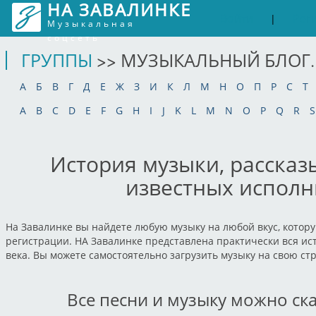
НА ЗАВАЛИНКЕ
Войти
Рег
|
Музыкальная
соцсеть
ГРУППЫ
>> МУЗЫКАЛЬНЫЙ БЛОГ.
А
Б
В
Г
Д
Е
Ж
З
И
К
Л
М
Н
О
П
Р
С
Т
A
B
C
D
E
F
G
H
I
J
K
L
M
N
O
P
Q
R
S
История музыки, рассказ
известных исполн
На Завалинке вы найдете любую музыку на любой вкус, котору
регистрации. НА Завалинке представлена практически вся ист
века. Вы можете самостоятельно загрузить музыку на свою ст
Все песни и музыку можно ск