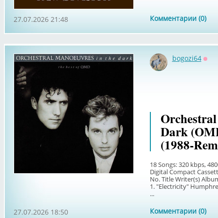
Комментарии (0)
27.07.2026 21:48
bogozi64
Офф
Orchestra
Dark (OMD
(1988-Rem
18 Songs: 320 kbps, 480
Digital Compact Casset
No. Title Writer(s) Alb
1. "Electricity" Humph
...
Комментарии (0)
27.07.2026 18:50