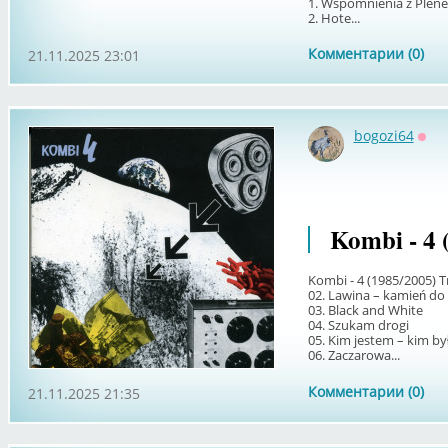
1. Wspomnienia z Plene
2. Hote...
Комментарии (0)
21.11.2025 23:01
bogozi64
Офф
Kombi - 4 
Kombi - 4 (1985/2005) T
02. Lawina – kamień do
03. Black and White
04. Szukam drogi
05. Kim jestem – kim b
06. Zaczarowa...
Комментарии (0)
21.11.2025 21:35