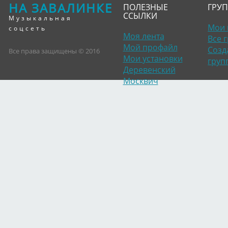
НА ЗАВАЛИНКЕ
ПОЛЕЗНЫЕ
ГРУ
ССЫЛКИ
Музыкальная
Мои 
соцсеть
Моя лента
Все 
Мой профайл
Созд
Все права защищены © 2016
Мои установки
груп
Деревенский
Москвич