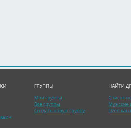
ЛКИ
ГРУППЫ
НАЙТИ Д
Мои группы
Список п
Все группы
Мужские 
Создать новую группу
Dzen кан
сквич