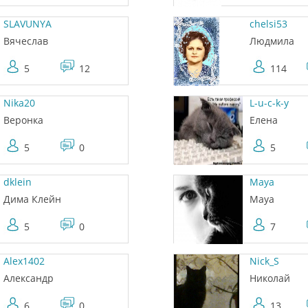
SLAVUNYA
chelsi53
Вячеслав
Людмила
5
12
114
Nika20
L-u-c-k-y
Веронка
Елена
5
0
5
dklein
Maya
Дима Клейн
Maya
5
0
7
Alex1402
Nick_S
Александр
Николай
6
0
13