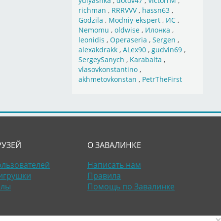
yulyashka
,
dotov47
,
VictorrM
,
richman
,
RRRVVV
,
hassn63
,
Godzila
,
Modniy-ekspert
,
ИС
,
Nemomu
,
oldwise
,
Илонка
,
leonidis
,
Operaseria
,
Sergen
,
alexakdrakk
,
ALex90
,
gudvin69
,
SergeySanych
,
Karabalta
,
vlasovkonstantino
,
akhmetovkonstan
,
PetrTheFirst
РУЗЕЙ
О ЗАВАЛИНКЕ
ользователей
Написать нам
игрушки
Правила
алы
Помощь по Завалинке
×