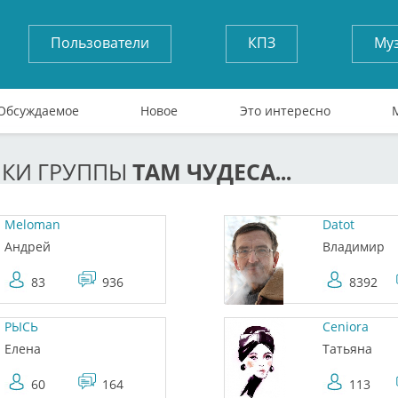
Пользователи
КПЗ
Му
Обсуждаемое
Новое
Это интересно
ТАМ ЧУДЕСА...
ИКИ ГРУППЫ
Meloman
Datot
Андрей
Владимир
83
936
8392
РЫСЬ
Ceniora
Елена
Татьяна
60
164
113