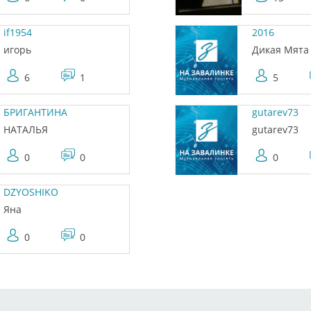
if1954
2016
игорь
Дикая Мята
6
1
5
БРИГАНТИНА
gutarev73
НАТАЛЬЯ
gutarev73
0
0
0
DZYOSHIKO
Яна
0
0