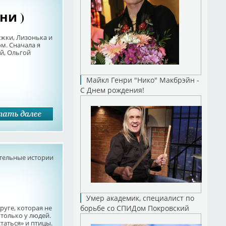
ни )
жки, Лизонька и
ом. Сначала я
й, Ольгой
Майкл Генри "Нико" Макбрэйн -
С Днем рождения!
тельные истории
Умер академик, специалист по
руге, которая не
борьбе со СПИДом Покровский
только у людей.
аться» и птицы.