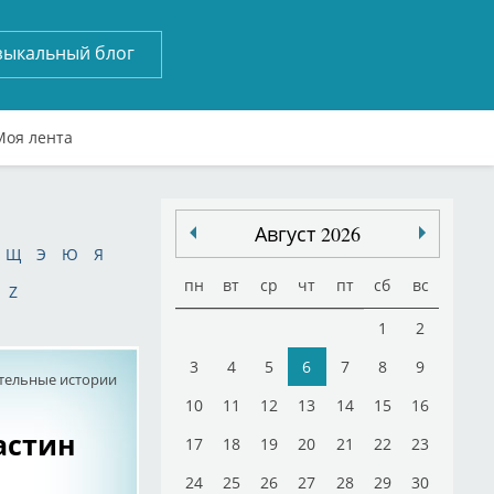
зыкальный блог
Моя лента
Август 2026
Щ
Э
Ю
Я
пн
вт
ср
чт
пт
сб
вс
Z
1
2
3
4
5
6
7
8
9
тельные истории
10
11
12
13
14
15
16
астин
17
18
19
20
21
22
23
24
25
26
27
28
29
30