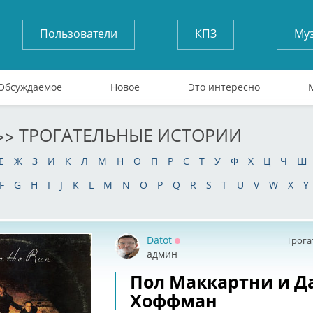
Пользователи
КПЗ
Му
Обсуждаемое
Новое
Это интересно
>> ТРОГАТЕЛЬНЫЕ ИСТОРИИ
Е
Ж
З
И
К
Л
М
Н
О
П
Р
С
Т
У
Ф
Х
Ц
Ч
Ш
F
G
H
I
J
K
L
M
N
O
P
Q
R
S
T
U
V
W
X
Y
Datot
Трога
Оффлайн
админ
Пол Маккартни и Д
Хоффман