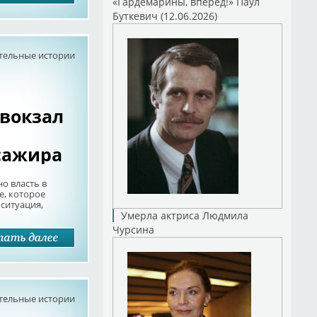
«Гардемарины, вперед!» Паул
Буткевич (12.06.2026)
тельные истории
вокзал
сажира
о власть в
е, которое
 ситуация,
Умерла актриса Людмила
Чурсина
тельные истории