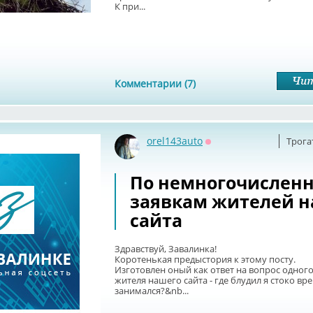
К при...
Комментарии (7)
orel143auto
Трога
Оффлайн
По немногочислен
заявкам жителей н
сайта
Здравствуй, Завалинка!
Коротенькая предыстория к этому посту.
Изготовлен оный как ответ на вопрос одног
жителя нашего сайта - где блудил я стоко вр
занимался?&nb...