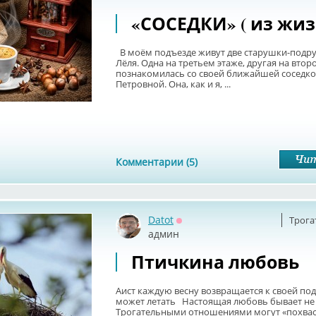
«СОСЕДКИ» ( из жиз
В моём подъезде живут две старушки-подру
Лёля. Одна на третьем этаже, другая на втор
познакомилась со своей ближайшей соседко
Петровной. Она, как и я, ...
Комментарии (5)
Datot
Трога
Оффлайн
админ
Птичкина любовь
Аист каждую весну возвращается к своей под
может летать Настоящая любовь бывает не 
Трогательными отношениями могут «похваст