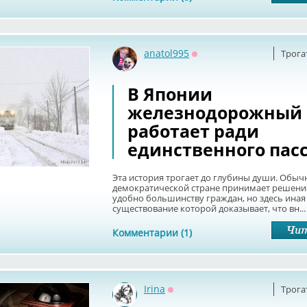
anatol995
Трога
Оффлайн
В Японии
железнодорожный 
работает ради
единственного пас
Эта история трогает до глубины души. Обычн
демократической стране принимает решени
удобно большинству граждан, но здесь иная
существование которой доказывает, что вн...
Комментарии (1)
Irina
Трога
Оффлайн