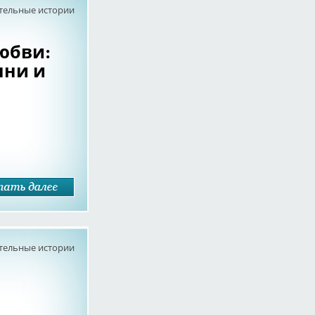
тельные истории
юбви:
нни и
тельные истории