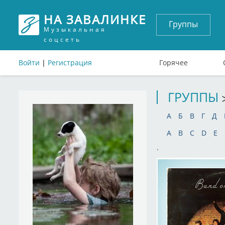
НА ЗАВАЛИНКЕ
Группы
Музыкальная
соцсеть
Войти
|
Регистрация
Горячее
ГРУППЫ
А
Б
В
Г
Д
A
B
C
D
E
.