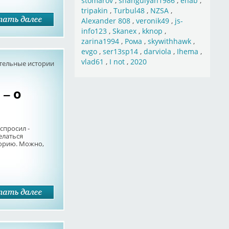
stomarov
,
shahgulyan1986
,
ehab
,
tripakin
,
Turbul48
,
NZSA
,
Alexander 808
,
veronik49
,
js-
info123
,
Skanex
,
kknop
,
zarina1994
,
Рома
,
skywithhawk
,
evgo
,
ser13sp14
,
darviola
,
Ihema
,
vlad61
,
I not
,
2020
тельные истории
 – о
 спросил -
елаться
торию. Можно,