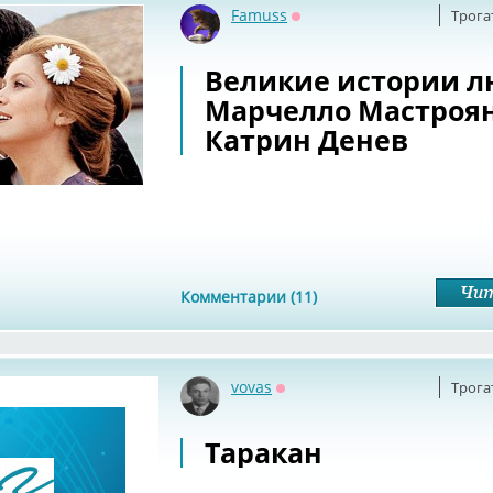
Famuss
Трога
Оффлайн
Великие истории л
Марчелло Мастроя
Катрин Денев
Комментарии (11)
vovas
Трога
Оффлайн
Таракан