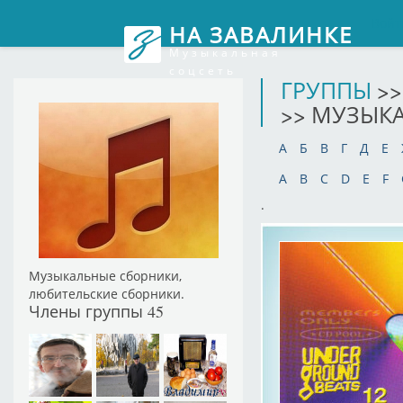
Войт
НА ЗАВАЛИНКЕ
Музыкальная
соцсеть
ГРУППЫ
>
>> МУЗЫК
А
Б
В
Г
Д
Е
A
B
C
D
E
F
.
Музыкальные сборники,
любительские сборники.
Члены группы
45