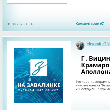
Комментарии (0)
01.04.2020 15:18
Alexandroff-V
Г . Вицин
Крамаро
Аполлона
Это короткометражны
киноальманаха "Бывает
киностудией... "Турк