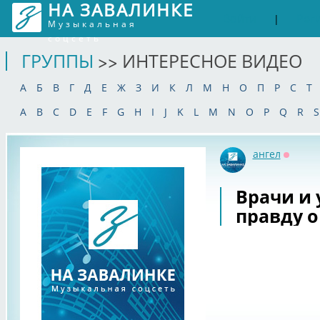
НА ЗАВАЛИНКЕ
Войти
Рег
|
Музыкальная
соцсеть
ГРУППЫ
>> ИНТЕРЕСНОЕ ВИДЕО
А
Б
В
Г
Д
Е
Ж
З
И
К
Л
М
Н
О
П
Р
С
Т
A
B
C
D
E
F
G
H
I
J
K
L
M
N
O
P
Q
R
S
ангел
Оффла
Врачи и
правду о