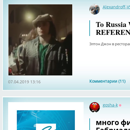
Alexandroff-V
To Russia 
REFERE
Элтон Джон в рестора
Комментарии (11)
07.04.2019 13:16
gosha-k
Оффл
много ф