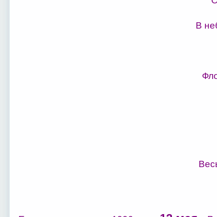
С
В не
Фло
Вес