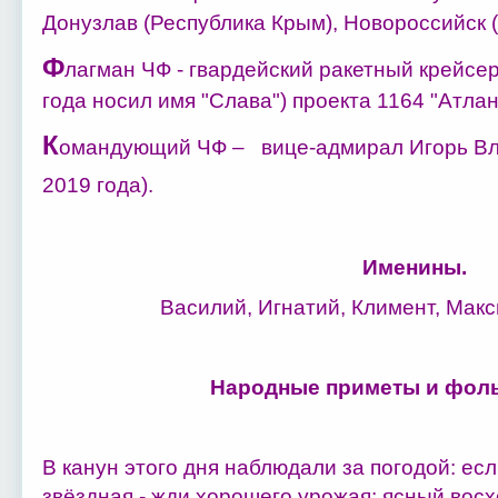
Донузлав (Республика Крым), Новороссийск (
Ф
лагман ЧФ - гвардейский ракетный крейсер
года носил имя "Слава") проекта 1164 "Атлан
К
омандующий ЧФ – вице-адмирал Игорь Вла
2019 года).
Именины.
Василий, Игнатий, Климент, Макс
Народные приметы и фоль
В канун этого дня наблюдали за погодой: есл
звёздная - жди хорошего урожая; ясный вос