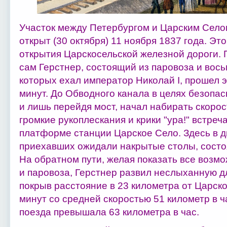
Участок между Петербургом и Царским Село
открыт (30 октября) 11 ноября 1837 года. Э
открытия Царскосельской железной дороги. 
сам Герстнер, состоящий из паровоза и вось
которых ехал император Николай I, прошел э
минут. До Обводного канала в целях безопа
и лишь перейдя мост, начал набирать скорос
громкие рукоплескания и крики "ура!" встре
платформе станции Царское Село. Здесь в д
приехавших ожидали накрытые столы, состо
На обратном пути, желая показать все возм
и паровоза, Герстнер развил неслыханную дл
покрыв расстояние в 23 километра от Царско
минут со средней скоростью 51 километр в 
поезда превышала 63 километра в час.