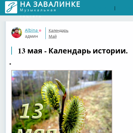
НА ЗАВАЛИНКЕ
Войти
Рег
|
Музыкальная
соцсеть
Albina
Календарь
Оффлайн
админ
Май
13 мая - Календарь истории.