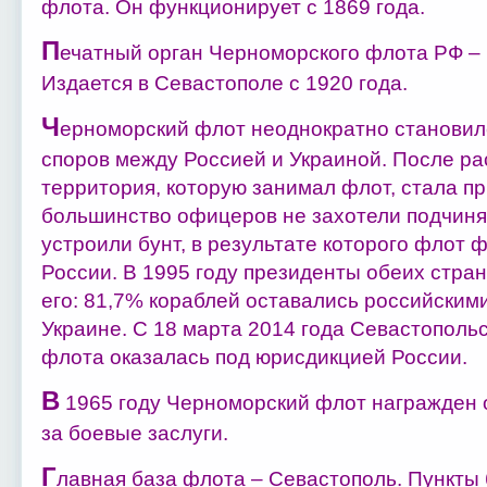
флота. Он функционирует с 1869 года.
П
ечатный орган Черноморского флота РФ – г
Издается в Севастополе с 1920 года.
Ч
ерноморский флот неоднократно становил
споров между Россией и Украиной. После ра
территория, которую занимал флот, стала п
большинство офицеров не захотели подчинят
устроили бунт, в результате которого флот 
России. В 1995 году президенты обеих стра
его: 81,7% кораблей оставались российским
Украине. С 18 марта 2014 года Севастополь
флота оказалась под юрисдикцией России.
В
1965 году Черноморский флот награжден 
за боевые заслуги.
Г
лавная база флота – Севастополь. Пункты