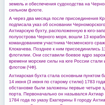
земель и обеспечения судоходства на Черно
сильном флоте.
А через два месяца после присоединения Кры
подписала указ об основании Черноморского
Ахтиарскую бухту, расположенную в юго-зап
полуострова Черного моря, вошли 13 корабл
командованием участника Чесменского сраж
Клокачева. Позднее к ним присоединились 1
флотилии. Они составили боевое ядро заро
времени морские силы на юге России стали
флотом (ЧФ).
Ахтиарская бухта стала основным пунктом б
14 июня (3 июня по старому стилю) 1783 год
обстановке были заложены первые четыре з
порта. Первоначально он назывался Ахтиар 
1784 года по указу Екатерины II городу Ахт