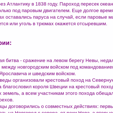
ез Атлантику в 1838 году. Пароход пересек океан
только под паровым двигателем. Еще долгое врем
ах оставались паруса на случай, если паровые 
ется или уголь в трюмах окажется отсыревшим.
рии:
ая битва - сражение на левом берегу Невы, неда
 между новгородским войском под командование
Ярославича и шведским войском.
шведы организовали крестовый поход на Северную
а благословил короля Швеции на крестовый похо
х земель, а всем участникам этого похода обеща
рехов.
цы договорились о совместных действиях: перв
ть на Новгород с севера, от реки Нева, а вторые