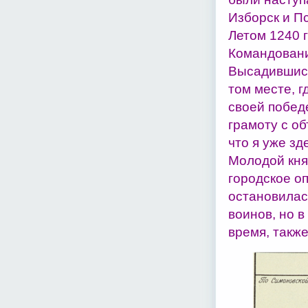
Изборск и Пс
Летом 1240 
Командование
Высадившись
том месте, 
своей побед
грамоту с о
что я уже зд
Молодой кня
городское о
остановилас
воинов, но в
время, такж