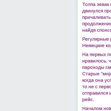
Толпа зевак
двинулся пр
причаливать
продолжения
найдя спонсо
Регулярные 
Немецкие ко
На первых п
нравилось, ч
пароходы см
Старые "мор
когда она у
то не с перв
отправился 
рейс.
Началом нов