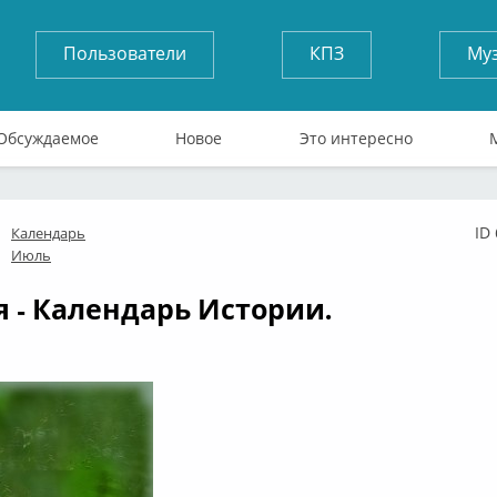
Пользователи
КПЗ
Му
Обсуждаемое
Новое
Это интересно
ID
Календарь
флайн
Июль
я - Календарь Истории.