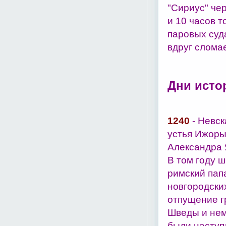
"Сириус" чер
и 10 часов 
паровых суд
вдруг слома
Дни исто
1240
- Невск
устья Ижоры
Александра 
В том году 
римский пап
новгородски
отпущение г
Шведы и нем
были наступа