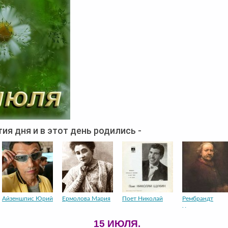
ия дня и в этот день родились -
Айзеншпис Юрий
Ермолова Мария
Поет Николай
Рембрандт
Харменс
15 ИЮЛЯ.