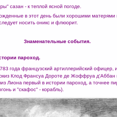
ры" сазан - к теплой ясной погоде.
жденные в этот день были хорошими матерями
следует носить оникс и флюорит.
Знаменательные события.
стории пароход.
783 года французский артиллерийский офицер, 
ркиз Клод Франсуа Дороте де Жоффруа д'Аббан 
лиз Лиона первый в истории пароход, а точнее пи
 огонь и "скафос" - корабль).