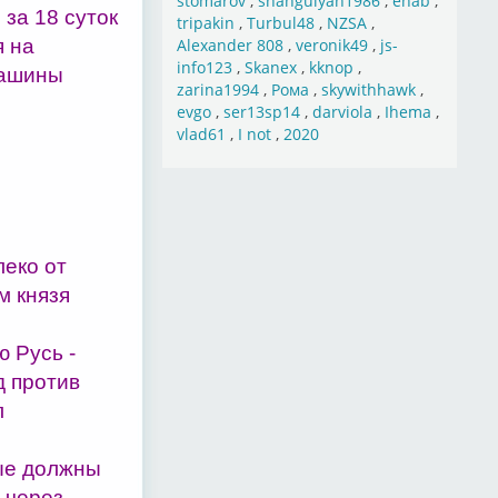
stomarov
,
shahgulyan1986
,
ehab
,
 за 18 суток
tripakin
,
Turbul48
,
NZSA
,
я на
Alexander 808
,
veronik49
,
js-
info123
,
Skanex
,
kknop
,
машины
zarina1994
,
Рома
,
skywithhawk
,
evgo
,
ser13sp14
,
darviola
,
Ihema
,
vlad61
,
I not
,
2020
леко от
м князя
 Русь -
д против
л
ые должны
 через