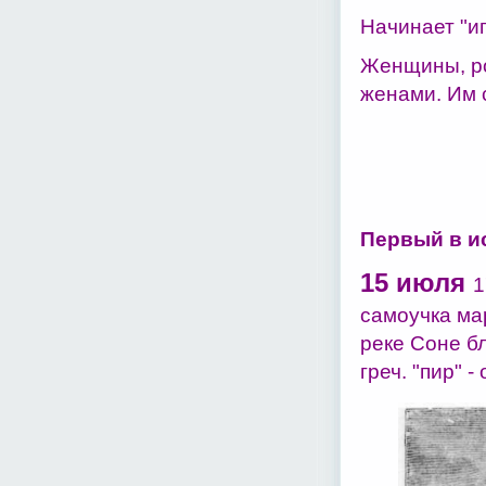
Начинает "иг
Женщины, ро
женами. Им 
Первый в и
15 июля
1
самоучка ма
реке Соне б
греч. "пир" -