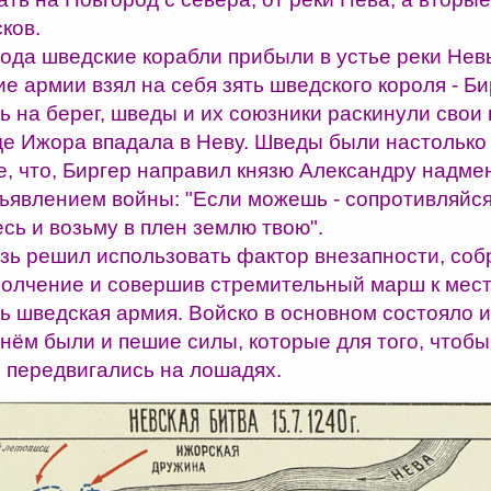
ков.
года шведские корабли прибыли в устье реки Нев
 армии взял на себя зять шведского короля - Би
 на берег, шведы и их союзники раскинули свои
где Ижора впадала в Неву. Шведы были настолько
е, что, Биргер направил князю Александру надм
бъявлением войны: "Если можешь - сопротивляйся,
есь и возьму в плен землю твою".
зь решил использовать фактор внезапности, соб
полчение и совершив стремительный марш к месту
ь шведская армия. Войско в основном состояло и
 нём были и пешие силы, которые для того, чтобы
е передвигались на лошадях.