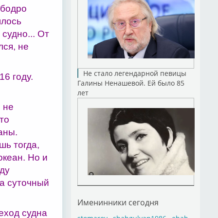
 бодро
шлось
судно... От
ся, не
Не стало легендарной певицы
6 году.
Галины Ненашевой. Ей было 85
лет
 не
то
аны.
шь тогда,
кеан. Но и
оду
за суточный
Именинники сегодня
еход судна