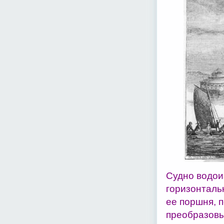
Судно водои
горизонталь
ее поршня, 
преобразовы