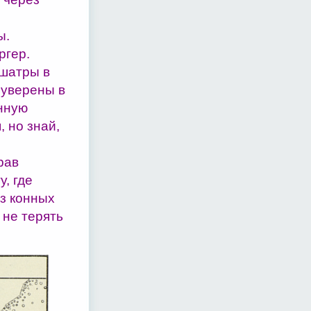
ы.
ргер.
 шатры в
 уверены в
енную
 но знай,
рав
, где
з конных
 не терять