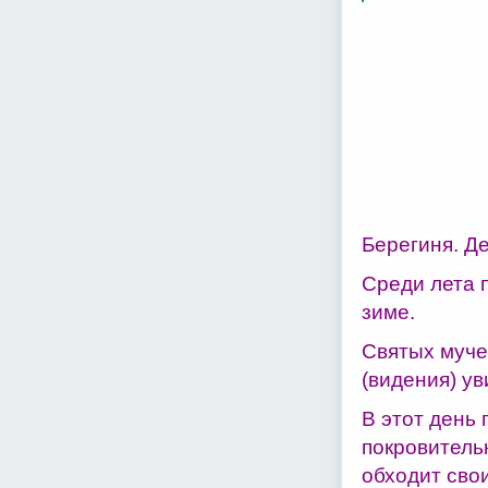
Берегиня. Д
Среди лета 
зиме.
Святых муче
(видения) у
В этот день 
покровитель
обходит сво