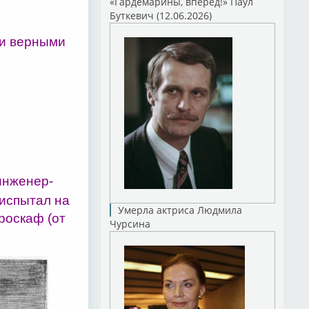
«Гардемарины, вперед!» Паул
Буткевич (12.06.2026)
 и верными
инженер-
испытал на
Умерла актриса Людмила
роскаф (от
Чурсина