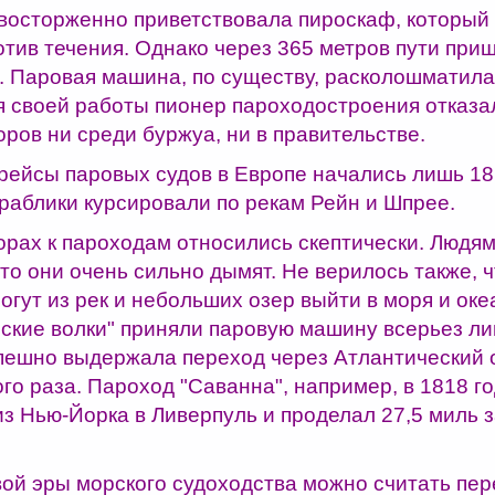
 восторженно приветствовала пироскаф, который
отив течения. Однако через 365 метров пути при
. Паровая машина, по существу, расколошматила 
 своей работы пионер пароходостроения отказал
ров ни среди буржуа, ни в правительстве.
рейсы паровых судов в Европе начались лишь 181
раблики курсировали по рекам Рейн и Шпрее.
орах к пароходам относились скептически. Людям
то они очень сильно дымят. Не верилось также, ч
огут из рек и небольших озер выйти в моря и оке
ские волки" приняли паровую машину всерьез ли
спешно выдержала переход через Атлантический о
ого раза. Пароход "Саванна", например, в 1818 г
из Нью-Йорка в Ливерпуль и проделал 27,5 миль 
ой эры морского судоходства можно считать пер