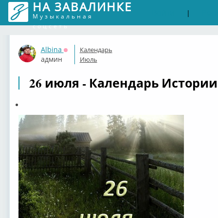
НА ЗАВАЛИНКЕ
Войти
Рег
|
Музыкальная
соцсеть
Albina
Календарь
Оффлайн
админ
Июль
26 июля - Календарь Истории