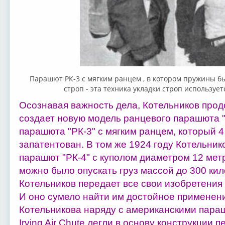
Парашют РК-3 с мягким ранцем , в котором пружины б
строп - эта техника укладки строп используе
Осознавая важность дела, Котельников продо
создает новую модель ранцевого парашюта "
парашюта "РК-3" с мягким ранцем, который 4
запатентован. В том же 1924 году Котельник
парашют "РК-4" с куполом диаметром 12 мет
можно было опускать груз массой до 300 кил
Котельников передает все свои изобретения
И оно сумело найти им достойное примене
Котельникова наряду с американскими пара
Irving Air Chute легли в основу конструкции