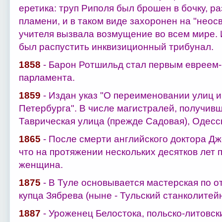
еретика: труп Риполя был брошен в бочку, 
пламени, и в таком виде захоронен на "неос
учителя вызвала возмущение во всем мире.
был распустить инквизиционный трибунал.
1858
- Барон Ротшильд стал первым евреем-
парламента.
1859
- Издан указ "О переименовании улиц и
Петербурга". В числе магистралей, получив
Таврическая улица (прежде Садовая), Одесс
1865
- После смерти английского доктора Д
что на протяжении нескольких десятков лет
женщина.
1875
- В Туле основывается мастерская по 
купца Зябрева (ныне - Тульский станколитей
1887
- Уроженец Белостока, польско-литовск