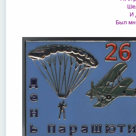
Шел
И 
Был мн