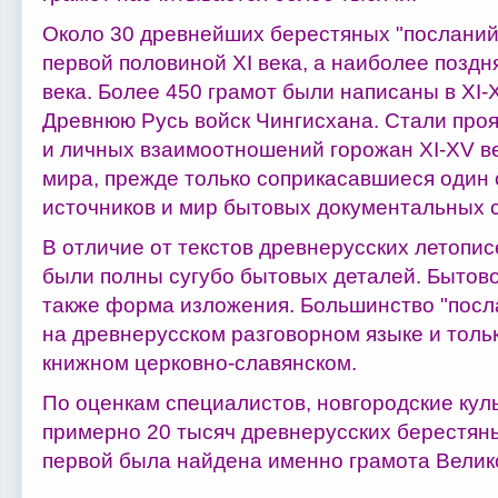
Около 30 древнейших берестяных "посланий
первой половиной XI века, а наиболее поздн
века. Более 450 грамот были написаны в XI-X
Древнюю Русь войск Чингисхана. Стали про
и личных взаимоотношений горожан XI-XV ве
мира, прежде только соприкасавшиеся один 
источников и мир бытовых документальных с
В отличие от текстов древнерусских летопи
были полны сугубо бытовых деталей. Бытов
также форма изложения. Большинство "посл
на древнерусском разговорном языке и тольк
книжном церковно-славянском.
По оценкам специалистов, новгородские кул
примерно 20 тысяч древнерусских берестяны
первой была найдена именно грамота Велико