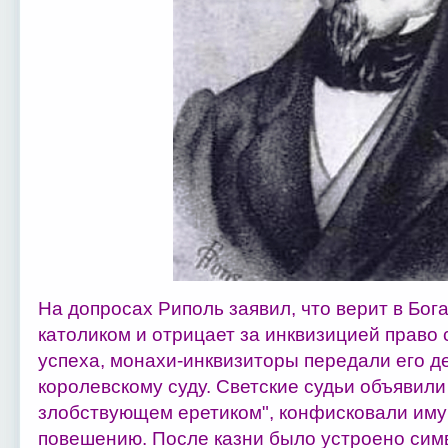
На допросах Риполь заявил, что верит в Бога
католиком и отрицает за инквизицией право 
успеха, монахи-инквизиторы передали его д
королевскому суду. Светские судьи объявил
злобствующем еретиком", конфисковали имущ
повешению. После казни было устроено си