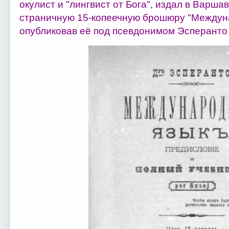
окулист и "лингвист от Бога", издал в Варша
страничную 15-копеечную брошюру "Междун
опубликовав её под псевдонимом Эсперанто (