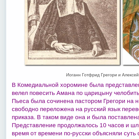
Иоганн Готфрид Грегори и Алексе
В Комедиальной хоромине была представлен
велел повесить Амана по царицыну челобит
Пьеса была сочинена пастором Грегори на н
свободно переложена на русский язык пере
приказа. В таком виде она и была поставлен
Представление продолжалось 10 часов и шло
время от времени по-русски объясняли суть 