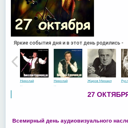
Яркие события дня и в этот день родились -
Николай
Николай
Жаров Михаил
Рус
Карачен...
Карачен...
27 ОКТЯБРЯ
Всемирный день аудиовизуального насл
22 курганские