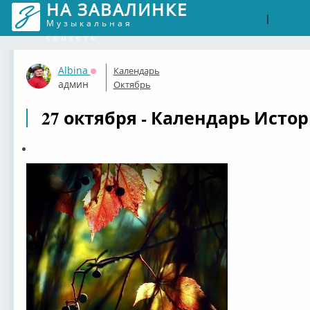
НА ЗАВАЛИНКЕ
Войти
Рег
|
Музыкальная
соцсеть
Albina
Календарь
Оффлайн
админ
Октябрь
27 октября - Календарь Истор