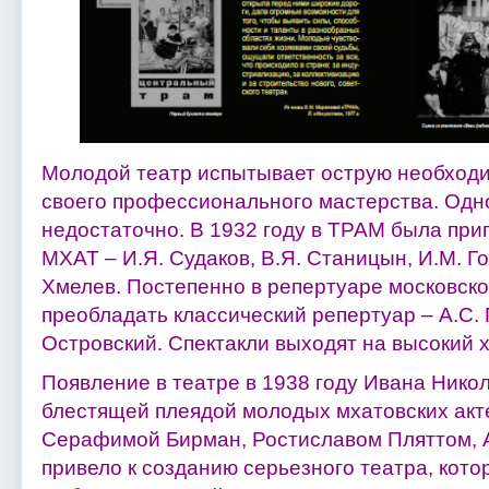
Молодой театр испытывает острую необход
своего профессионального мастерства. Одн
недостаточно. В 1932 году в ТРАМ была при
МХАТ – И.Я. Судаков, В.Я. Станицын, И.М. Го
Хмелев. Постепенно в репертуаре московск
преобладать классический репертуар – А.С. П
Островский. Спектакли выходят на высокий 
Появление в театре в 1938 году Ивана Нико
блестящей плеядой молодых мхатовских акт
Серафимой Бирман, Ростиславом Пляттом, А
привело к созданию серьезного театра, кот