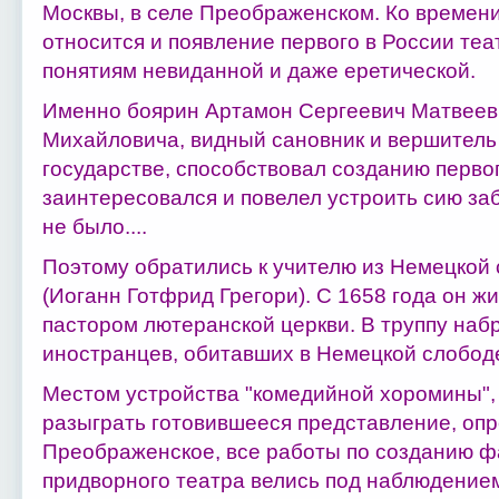
Москвы, в селе Преображенском. Ко времен
относится и появление первого в России теа
понятиям невиданной и даже еретической.
Именно боярин Артамон Сергеевич Матвеев,
Михайловича, видный сановник и вершитель 
государстве, способствовал созданию перво
заинтересовался и повелел устроить сию заб
не было....
Поэтому обратились к учителю из Немецкой
(Иоганн Готфрид Грегори). С 1658 года он ж
пастором лютеранской церкви. В труппу наб
иностранцев, обитавших в Немецкой слобод
Местом устройства "комедийной хоромины", 
разыграть готовившееся представление, оп
Преображенское, все работы по созданию фа
придворного театра велись под наблюдение