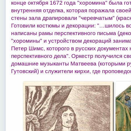
конце октября 1672 года "хоромина" была го
внутренняя отделка, которая поражала свое
стены зала драпировали "черевчатым" (крас
Готовили костюмы и декорации: "…шилось вс
написаны рамы перспективного письма (деко
"хоромины" и устройством декораций заним
Петер Шимс, которого в русских документах
перспективного дела". Оркестр получился св
домашние музыканты Матвеева (которыми р
Гутовский) и служители кирхи, где проповедо