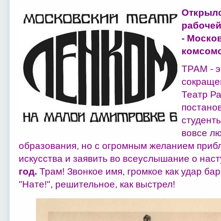
Открылс
рабочей
- Моско
комсомо
ТРАМ - 
сокраще
Театр Ра
постано
студент
вовсе лю
образования, но с огромным желанием прибл
искусства и заявить во всеуслышание о нас
год.
Трам! Звонкое имя, громкое как удар ба
"Нате!", решительное, как выстрел!