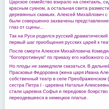
Царское семейство взирало на спектакль, си
красным сукном, а остальная свита размест
деревянных скамьях. Алексей Михайлович с
были совершенно захвачены представлением
глаз от сцены...
Так на Руси родился русский драматический
первый шаг приобщения русских царей к теа
После смерти Алексея Михайловича Комеди
"богопротивную" по приказу его набожного с
Но плоды не замедлили сказаться. В дальней
Прасковья Федоровна (жена царя Ивана Але
собственный театр в селе Преображенском (п
сестра Петра I - царевна Наталья Алексеевн
стали царевна Софья и передовое боярство 
переодевшееся в немецкое платье.