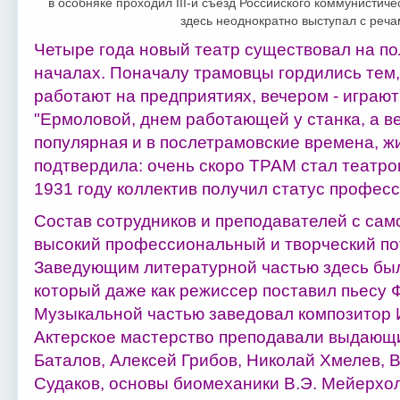
в особняке проходил III-й съезд Российского коммунистиче
здесь неоднократно выступал с реча
Четыре года новый театр существовал на 
началах. Поначалу трамовцы гордились тем,
работают на предприятиях, вечером - играют
"Ермоловой, днем работающей у станка, а в
популярная и в послетрамовские времена, ж
подтвердила: очень скоро ТРАМ стал театр
1931 году коллектив получил статус профес
Состав сотрудников и преподавателей с сам
высокий профессиональный и творческий по
Заведующим литературной частью здесь был
который даже как режиссер поставил пьесу Ф
Музыкальной частью заведовал композитор 
Актерское мастерство преподавали выдающ
Баталов, Алексей Грибов, Николай Хмелев, 
Судаков, основы биомеханики В.Э. Мейерхо