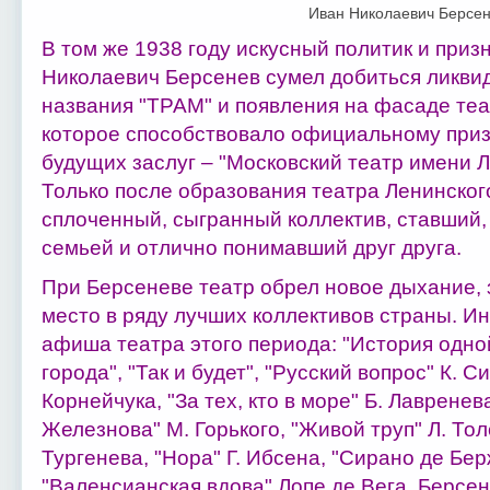
Иван Николаевич Берсе
В том же 1938 году искусный политик и при
Николаевич Берсенев сумел добиться ликви
названия "ТРАМ" и появления на фасаде теа
которое способствовало официальному приз
будущих заслуг – "Московский театр имени 
Только после образования театра Ленинског
сплоченный, сыгранный коллектив, ставший,
семьей и отлично понимавший друг друга.
При Берсеневе театр обрел новое дыхание, 
место в ряду лучших коллективов страны. И
афиша театра этого периода: "История одно
города", "Так и будет", "Русский вопрос" К. С
Корнейчука, "За тех, кто в море" Б. Лавренев
Железнова" М. Горького, "Живой труп" Л. Тол
Тургенева, "Нора" Г. Ибсена, "Сирано де Бер
"Валенсианская вдова" Лопе де Вега. Берсен