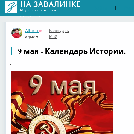
НА ЗАВАЛИНКЕ
Войти
Рег
|
Музыкальная
соцсеть
Albina
Календарь
Оффлайн
админ
Май
9 мая - Календарь Истории.