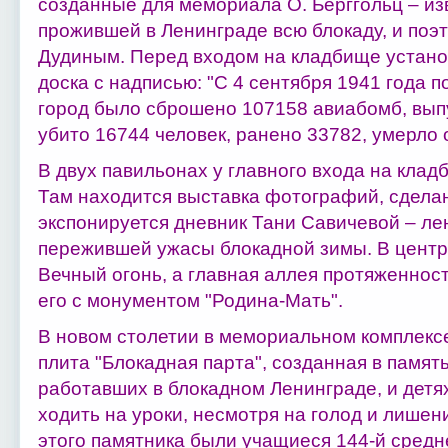
созданные для мемориала О. Берггольц – из
прожившей в Ленинграде всю блокаду, и поэ
Дудиным. Перед входом на кладбище устан
доска с надписью: "С 4 сентября 1941 года п
город было сброшено 107158 авиабомб, вып
убито 16744 человек, ранено 33782, умерло 
В двух павильонах у главного входа на клад
Там находится выставка фотографий, сделан
экспонируется дневник Тани Савичевой – ле
пережившей ужасы блокадной зимы. В центр
Вечный огонь, а главная аллея протяженнос
его с монументом "Родина-Мать".
В новом столетии в мемориальном комплекс
плита "Блокадная парта", созданная в памят
работавших в блокадном Ленинграде, и детя
ходить на уроки, несмотря на голод и лише
этого памятника были учащиеся 144-й средн