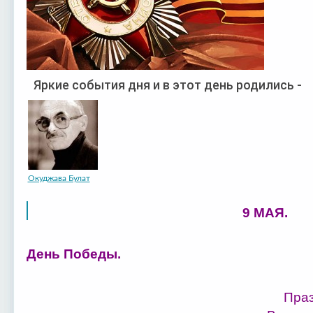
Яркие события дня и в этот день родились -
Окуджава Булат
9 МАЯ.
День Победы.
Праз