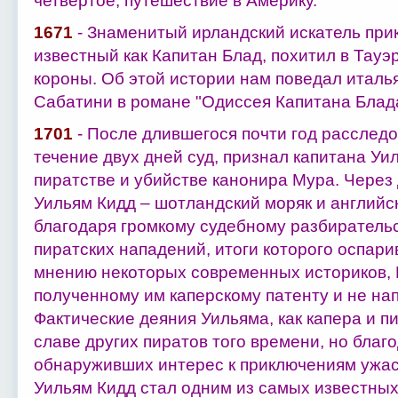
четвертое, путешествие в Америку.
1671
- Знаменитый ирландский искатель при
известный как Капитан Блад, похитил в Тауэ
короны. Об этой истории нам поведал италь
Сабатини в романе "Одиссея Капитана Блада
1701
- После длившегося почти год расслед
течение двух дней суд, признал капитана У
пиратстве и убийстве канонира Мура. Через
Уильям Кидд – шотландский моряк и английс
благодаря громкому судебному разбирательс
пиратских нападений, итоги которого оспари
мнению некоторых современных историков, 
полученному им каперскому патенту и не на
Фактические деяния Уильяма, как капера и п
славе других пиратов того времени, но благ
обнаруживших интерес к приключениям ужас
Уильям Кидд стал одним из самых известных