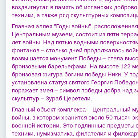
воздвигнутая в память об испанских доброво
техники, а также ряд скульптурных композиц
Главная аллея "Годы войны", расположенна
Центральным музеем, состоит из пяти терра
лет войны. Над пятью водными поверхностя
фонтанов – столько дней продолжалась вой
возвышается монумент Победы – стела высот
бронзовыми барельефами. На высоте 122 мет
бронзовая фигура богини победы Ники. У по
установлена статуя святого Георгия Победо
поражает змея – символ победы добра над з
скульптур – Зураб Церетели.
Главный объект комплекса – Центральный м
войны, в котором хранится около 50 тысяч 
военной истории. Это подлинные предметы 
техники, нумизматика, филателия и филокар