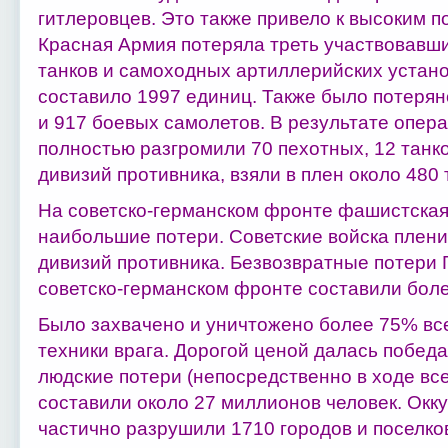
гитлеровцев. Это также привело к высоким п
Красная Армия потеряла треть участвовавш
танков и самоходных артиллерийских установ
составило 1997 единиц. Также было потерян
и 917 боевых самолетов. В результате опера
полностью разгромили 70 пехотных, 12 танк
дивизий противника, взяли в плен около 480 
На советско-германском фронте фашистская
наибольшие потери. Советские войска плени
дивизий противника. Безвозвратные потери 
советско-германском фронте составили боле
Было захвачено и уничтожено более 75% вс
техники врага. Дорогой ценой далась побед
людские потери (непосредственно в ходе вс
составили около 27 миллионов человек. Окк
частично разрушили 1710 городов и поселков