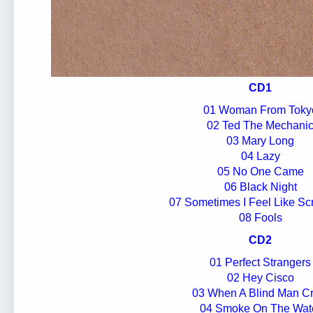
CD1
01 Woman From Toky
02 Ted The Mechani
03 Mary Long
04 Lazy
05 No One Came
06 Black Night
07 Sometimes I Feel Like S
08 Fools
CD2
01 Perfect Strangers
02 Hey Cisco
03 When A Blind Man Cr
04 Smoke On The Wat