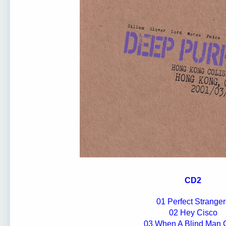
Various альбом
Deep Purple
Deep Purple
Deep
CD2
01 Perfect Stranger
02 Hey Cisco
03 When A Blind Man 