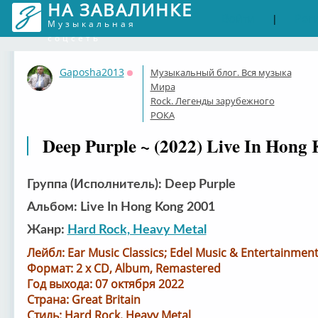
НА ЗАВАЛИНКЕ
Войти
Рег
|
Музыкальная
соцсеть
Gaposha2013
Музыкальный блог. Вся музыка
Оффлайн
Мира
Rock. Легенды зарубежного
РОКА
Deep Purple ~ (2022) Live In Hong
Группа (Исполнитель): Deep Purple
Альбом: Live In Hong Kong 2001
Жанр:
Hard Rock, Heavy Metal
Лейбл: Ear Music Classics; Edel Music & Entertainm
Формат: 2 x CD, Album, Remastered
Год выхода: 07 октября 2022
Страна: Great Britain
Стиль: Hard Rock, Heavy Metal