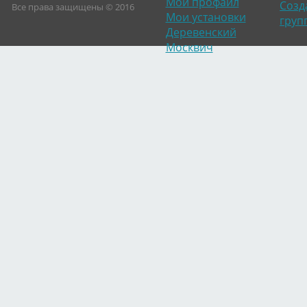
Мой профайл
Созд
Все права защищены © 2016
Мои установки
груп
Деревенский
Москвич