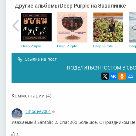
Другие альбомы Deep Purple на Завалинке
Deep Purple
Deep Purple
Deep Purple
Deep
Ссылка на пост
ПОДЕЛИТЬСЯ ПОСТОМ В СВО
Deep Purple
Deep Purple
Deep Purple
Deep
Комментарии (4)
Lihodeev001
Оффлайн
Уважаемый Santolic 2. Спасибо Большое. С Праздником Ве
Deep Purple
Deep Purple
Deep Purple
Deep
1