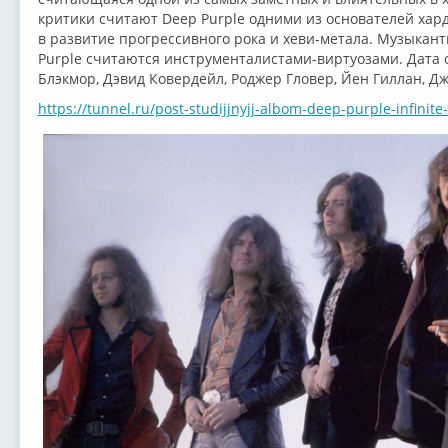
критики считают Deep Purple одними из основателей хард
в развитие прогрессивного рока и хеви-метала. Музыкант
Purple считаются инструменталистами-виртуозами. Дата о
Блэкмор, Дэвид Ковердейл, Роджер Гловер, Йен Гиллан, Дж
https://tunnel.ru/post-studijjnyjj-albom-deep-purple-infinite