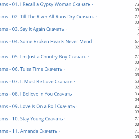
ams - 01. I Recall a Gypsy Woman Скачать ·
7.
03
ams - 02. Till The River All Runs Dry Скачать ·
7.
03
ams - 03. Say It Again Скачать ·
iams - 04. Some Broken Hearts Never Mend
6.
02
ams - 05. I'm Just a Country Boy Скачать ·
7.
03
ams - 06. Tulsa Time Скачать ·
7.
03
ams - 07. It Must Be Love Скачать ·
5.
02
ams - 08. I Believe In You Скачать ·
9.
04
ams - 09. Love Is On a Roll Скачать ·
8.
03
ams - 10. Stay Young Скачать ·
7.
03
iams - 11. Amanda Скачать ·
7.
03