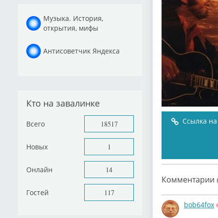
Музыка. История,
открытия, мифы
Антисоветчик Яндекса
Кто на завалинке
Ссылка на
Всего
18517
Новых
1
Онлайн
14
Комментарии (
Гостей
117
bob64fox