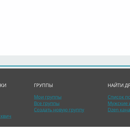
ЛКИ
ГРУППЫ
НАЙТИ Д
Мои группы
Список п
Все группы
Мужские 
Создать новую группу
Dzen кан
сквич