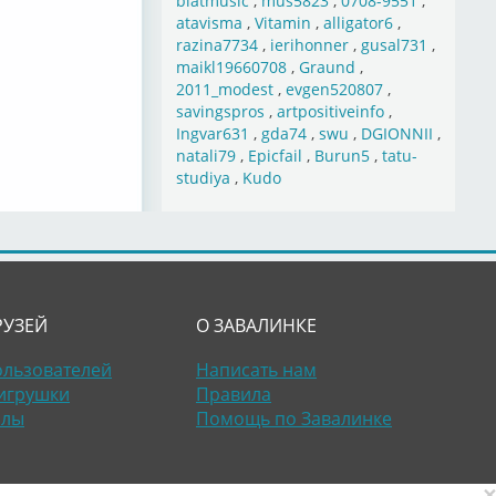
blatmusic
,
mus5823
,
0708-9551
,
atavisma
,
Vitamin
,
alligator6
,
razina7734
,
ierihonner
,
gusal731
,
maikl19660708
,
Graund
,
2011_modest
,
evgen520807
,
savingspros
,
artpositiveinfo
,
Ingvar631
,
gda74
,
swu
,
DGIONNII
,
natali79
,
Epicfail
,
Burun5
,
tatu-
studiya
,
Kudo
РУЗЕЙ
О ЗАВАЛИНКЕ
ользователей
Написать нам
игрушки
Правила
алы
Помощь по Завалинке
×