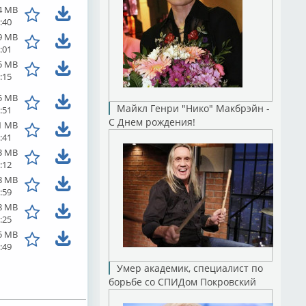
4 MB
:40
9 MB
:01
5 MB
:15
5 MB
Майкл Генри "Нико" Макбрэйн -
:51
С Днем рождения!
1 MB
:41
3 MB
:12
8 MB
:59
8 MB
:25
5 MB
:49
Умер академик, специалист по
борьбе со СПИДом Покровский