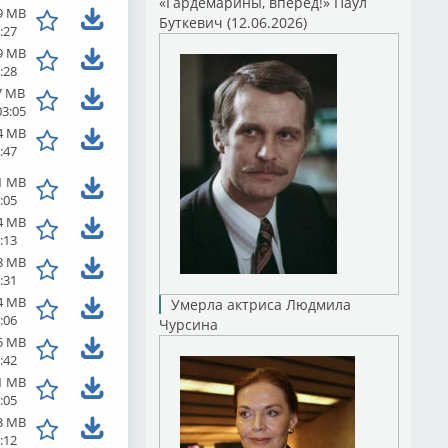
«Гардемарины, вперед!» Паул
9 MB
Буткевич (12.06.2026)
:27
9 MB
:28
7 MB
03:05
4 MB
:47
1 MB
:05
4 MB
:13
8 MB
:31
4 MB
Умерла актриса Людмила
:06
Чурсина
5 MB
:42
1 MB
:05
3 MB
:12