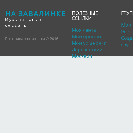
НА ЗАВАЛИНКЕ
ПОЛЕЗНЫЕ
ГРУ
ССЫЛКИ
Музыкальная
Мои 
соцсеть
Моя лента
Все 
Мой профайл
Созд
Все права защищены © 2016
Мои установки
груп
Деревенский
Москвич