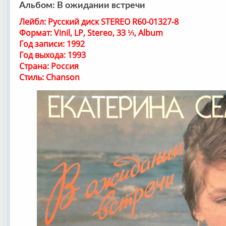
Альбом: В ожидании встречи
Лейбл: Русский диск STEREO R60-01327-8
Формат: Vinil, LP, Stereo, 33 ⅓, Album
Год записи: 1992
Год выхода: 1993
Страна: Россия
Стиль: Chanson