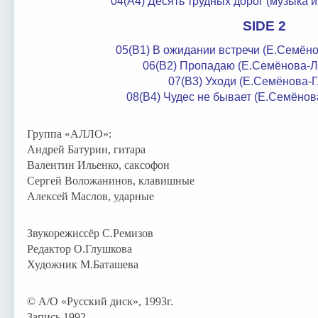
04(A4) Десять трудных дорог (музыка и
SIDE 2
05(B1) В ожидании встречи (Е.Семён
06(B2) Пропадаю (Е.Семёнова-Л
07(B3) Уходи (Е.Семёнова-Г
08(B4) Чудес не бывает (Е.Семёно
Группа «АЛЛО»:
Андрей Батурин, гитара
Валентин Ильенко, саксофон
Сергей Воложанинов, клавишные
Алексей Маслов, ударные
Звукорежиссёр С.Ремизов
Редактор О.Глушкова
Художник М.Баташева
© А/О «Русский диск», 1993г.
Запись 1992