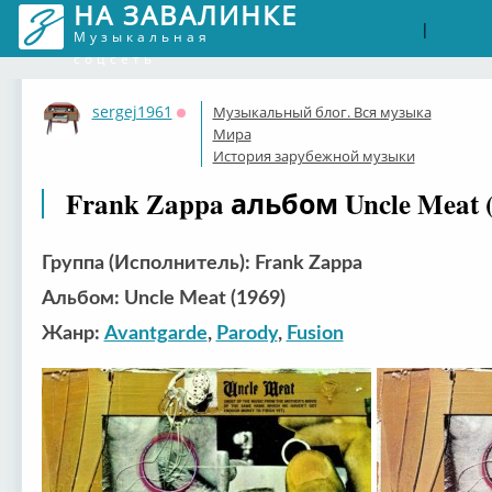
НА ЗАВАЛИНКЕ
Войти
Рег
|
Музыкальная
соцсеть
sergej1961
Музыкальный блог. Вся музыка
Оффлайн
Мира
История зарубежной музыки
Frank Zappa альбом Uncle Meat (
Группа (Исполнитель): Frank Zappa
Альбом: Uncle Meat (1969)
Жанр:
Avantgarde
,
Parody
,
Fusion