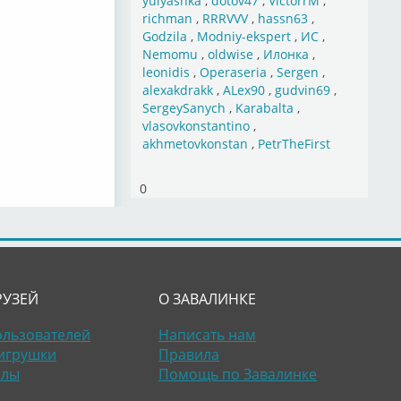
yulyashka
,
dotov47
,
VictorrM
,
richman
,
RRRVVV
,
hassn63
,
Godzila
,
Modniy-ekspert
,
ИС
,
Nemomu
,
oldwise
,
Илонка
,
leonidis
,
Operaseria
,
Sergen
,
alexakdrakk
,
ALex90
,
gudvin69
,
SergeySanych
,
Karabalta
,
vlasovkonstantino
,
akhmetovkonstan
,
PetrTheFirst
0
РУЗЕЙ
О ЗАВАЛИНКЕ
ользователей
Написать нам
игрушки
Правила
алы
Помощь по Завалинке