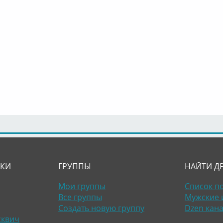
ЛКИ
ГРУППЫ
НАЙТИ Д
Мои группы
Список п
Все группы
Мужские 
Создать новую группу
Dzen кан
сквич