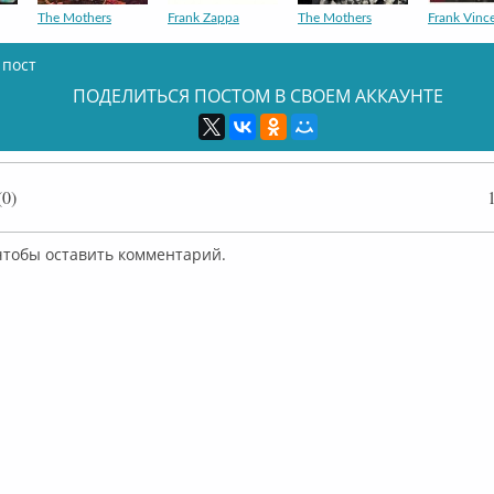
The Mothers
Frank Zappa
The Mothers
Frank Vinc
 пост
ПОДЕЛИТЬСЯ ПОСТОМ В СВОЕМ АККАУНТЕ
Frank Zappa
FZ / The Mothers
The Mothers
Frank Zapp
0)
 чтобы оставить комментарий.
Frank Zappa
The Mothers
Frank Zappa
Frank Zapp
Zappa / Mothers
Frank Zappa
Zappa / Beefheart
Zappa аль