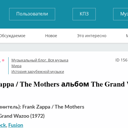
Пользователи
КПЗ
Му
Обсуждаемое
Новое
Это интересно
1
ID 156
Музыкальный блог. Вся музыка
Оффлайн
Мира
История зарубежной музыки
appa / The Mothers альбом The Grand
нитель): Frank Zappa / The Mothers
Grand Wazoo (1972)
ock
,
Fusion