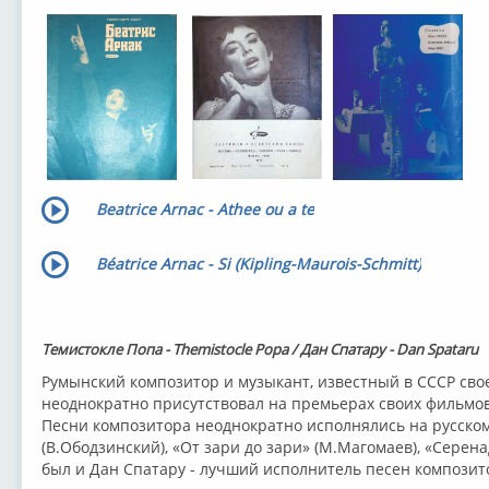
Beatrice Arnac - Athee ou a te
Béatrice Arnac - Si (Kipling-Maurois-Schmitt)
Темистокле Попа - Themistocle Popa / Дан Спатару - Dan Spataru
Румынский композитор и музыкант, известный в СССР сво
неоднократно присутствовал на премьерах своих фильмов 
Песни композитора неоднократно исполнялись на русском 
(В.Ободзинский), «От зари до зари» (М.Магомаев), «Серена
был и Дан Спатару - лучший исполнитель песен композит