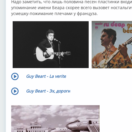
Надо заметить, что лишь половина песен пластинки входит
упоминание имени Беара скорее всего вызовет ностальгич
усмешку-пожимание плечами у француза.
Guy Beart - La verite
Guy Beart - Эх, дороги