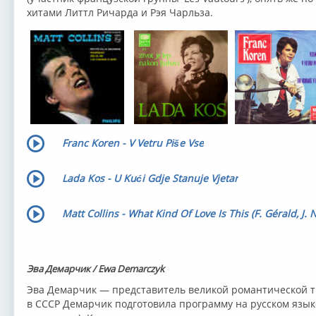
хитами Литтл Ричарда и Рэя Чарльза.
Franc Koren - V Vetru Piše Vse
Lada Kos - U Kući Gdje Stanuje Vjetar
Matt Collins - What Kind Of Love Is This (F. Gérald, J. 
Эва Демарчик / Ewa Demarczyk
Эва Демарчик — представитель великой романтической тр
в СССР Демарчик подготовила программу на русском языке