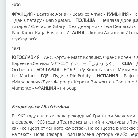
1970
ФРАНЦИЯ
- Беатрис Арнак / Beatrice Arnac -
РУМЫНИЯ
- Те
- Дан Спатару / Dan Spataru -
ПОЛЬША
- Вецлава Дроецка 
гитары / Czerwone Gitary - Эва Демарчик / Ewa Demarczyk 
Paul Kuhn, Katja Ebstein -
ИТАЛИЯ
- Лючия Альтиери / Lucia 
/ שלמה קרליבך
1971
ЮГОСЛАВИЯ
– Анс. «Арт» + Матт Коллинс, Франс Корен, Л
Варьете «Сётику» /バラエティショー「しょうちく」 -
США
– 
Orchestra -
БОЛГАРИЯ
– ЕОБРТ п/у Вили Казасян, Мими Ни
Los Marinos -
ГДР
– Пудис / Die Puhdys -
ИСПАНИЯ
– Рафаэл
«Маравелья» (Луис Феррер), Корита Виамонте / Conjunto Mara
Viamonte -
ФРАНЦИЯ
- Ги Беар
Беатрис Арнак / Beatrice Arnac
В 1962 году она выиграла рекордный Гран-при Академии 
в феврале 1966 года в Театре испытаний и культуры в Тр
как «концерт отменного качества». На концерте в Москве
на тексты Поля Элюара, Поля Верлена, Артюра Рембо, Бер