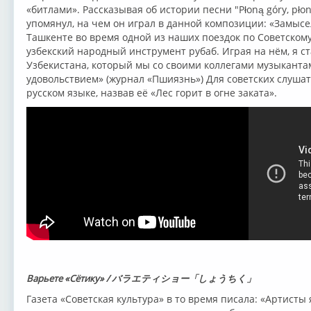
«битлами». Рассказывая об истории песни "Płoną góry, pło
упомянул, на чем он играл в данной композиции: «Замысе
Ташкенте во время одной из наших поездок по Советскому
узбекский народный инструмент рубаб. Играя на нём, я с
Узбекистана, который мы со своими коллегами музыканта
удовольствием» (журнал «Пшиязнь») Для советских слуша
русском языке, назвав её «Лес горит в огне заката».
Варьете «Сётику» / バラエティショー「しょうちく」
Газета «Советская культура» в то время писала: «Артисты