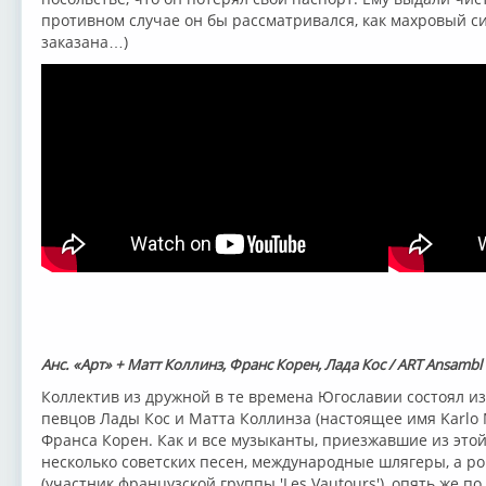
противном случае он бы рассматривался, как махровый си
заказана…)
Анс. «Арт» + Матт Коллинз, Франс Корен, Лада Кос / ART Ansambl
Коллектив из дружной в те времена Югославии состоял из
певцов Лады Кос и Матта Коллинза (настоящее имя Karlo 
Франса Корен. Как и все музыканты, приезжавшие из это
несколько советских песен, международные шлягеры, а р
(участник французской группы 'Les Vautours'), опять же п