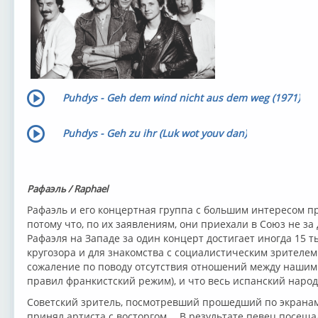
Puhdys - Geh dem wind nicht aus dem weg (1971)
Puhdys - Geh zu ihr (Luk wot youv dan)
Рафаэль / Raphael
Рафаэль и его концертная группа с большим интересом пр
потому что, по их заявлениям, они приехали в Союз не за 
Рафаэля на Западе за один концерт достигает иногда 15 т
кругозора и для знакомства с социалистическим зрителем
сожаление по поводу отсутствия отношений между нашими
правил франкистский режим), и что весь испанский народ
Советский зритель, посмотревший прошедший по экранам
принял артиста с восторгом… В результате певец посеща