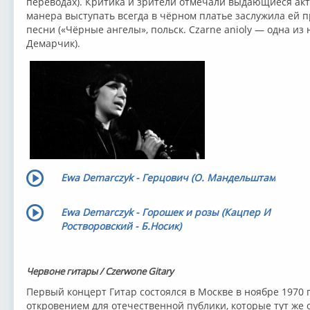
переводах). Критика и зрители отмечали выдающиеся акт
манера выступать всегда в чёрном платье заслужила ей 
песни («Чёрные ангелы», польск. Czarne anioly — одна из
Демарчик).
Ewa Demarczyk - Герцович (О. Мандельштам
Ewa Demarczyk - Горошек и розы (Кацпер И
Ростворовский - Б.Носик)
Червоне гитары / Czerwone Gitary
Первый концерт Гитар состоялся в Москве в ноябре 1970 
откровением для отечественной публики, которые тут же 