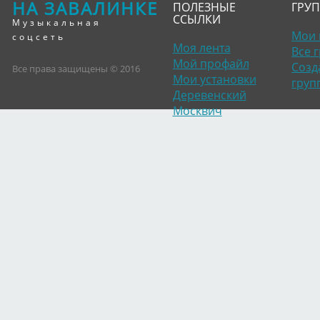
НА ЗАВАЛИНКЕ
ПОЛЕЗНЫЕ
ГРУ
ССЫЛКИ
Музыкальная
Мои 
соцсеть
Моя лента
Все 
Мой профайл
Созд
Все права защищены © 2016
Мои установки
груп
Деревенский
Москвич