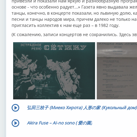
привезли и показали нам яркую и разнообразную програ
основе - что особенно радует...» Газета явно выдавала ж
танцы, конечно, в концерте показали, но львиную долю, к
песни и танцы народов мира, причем далеко не только н
пригласить коллектив к нам еще раз – в 1982 году.
(К сожалению, записи концертов не сохранились. Здесь зв
弘田三枝子 (Миеко Хирота) 人形の家 (Кукольный дом) 
Akira Fuse – Ai-no sono ( 愛の園)