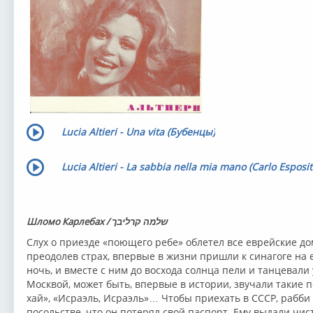
Lucia Altieri - Una vita (Бубенцы)
Lucia Altieri - La sabbia nella mia mano (Carlo Esposit
Шломо Карлебах / שלמה קרליבך
Слух о приезде «поющего ребе» облетел все еврейские д
преодолев страх, впервые в жизни пришли к синагоге на 
ночь, и вместе с ним до восхода солнца пели и танцевали 
Москвой, может быть, впервые в истории, звучали такие п
хай», «Исраэль, Исраэль»… Чтобы приехать в СССР, рабби
посольстве, что он потерял свой паспорт. Ему выдали чис