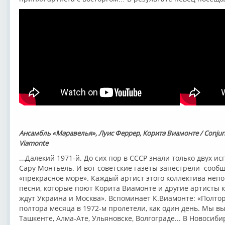
Ансамбль «Маравелья», Луис Феррер, Корита Виамонте / Conjunto M
Viamonte
...Далекий 1971-й. До сих пор в СССР знали только двух и
Сару Монтьель. И вот советские газеты запестрели сооб
«прекрасное море». Каждый артист этого коллектива неп
песни, которые поют Корита Виамонте и другие артисты к
ждут Украина и Москва». Вспоминает К.Виамонте: «Полтора
полтора месяца в 1972-м пролетели, как один день. Мы вы
Ташкенте, Алма-Ате, Ульяновске, Волгограде... В Новосиби