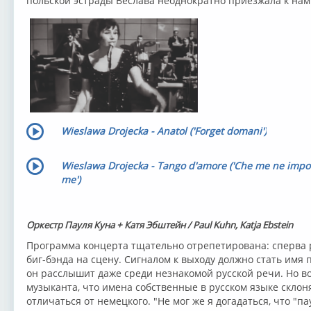
польской эстрады Веслава неоднократно приезжала к нам 
Wieslawa Drojecka - Anatol ('Forget domani')
Wieslawa Drojecka - Tango d'amore ('Che me ne impo
me')
Оркестр Пауля Куна + Катя Эбштейн / Paul Kuhn, Katja Ebstein
Программа концерта тщательно отрепетирована: сперва 
биг-бэнда на сцену. Сигналом к выходу должно стать имя п
он расслышит даже среди незнакомой русской речи. Но во
музыканта, что имена собственные в русском языке скло
отличаться от немецкого. "Не мог же я догадаться, что "пау