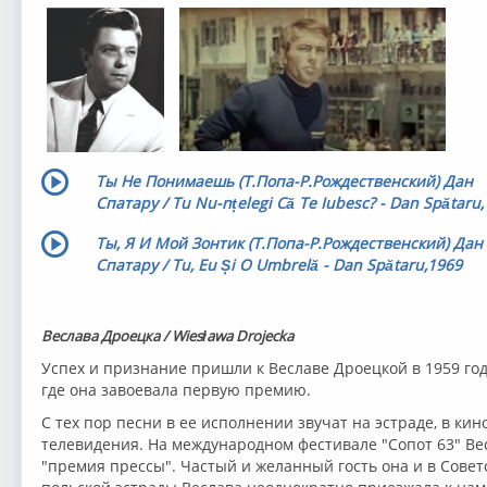
Ты Не Понимаешь (Т.Попа-Р.Рождественский) Дан
Спатару / Tu Nu-nțelegi Că Te Iubesc? - Dan Spătaru
Ты, Я И Мой Зонтик (Т.Попа-Р.Рождественский) Дан
Спатару / Tu, Eu Și O Umbrelă - Dan Spătaru,1969
Веслава Дроецка / Wiesława Drojecka
Успех и признание пришли к Веславе Дроецкой в 1959 год
где она завоевала первую премию.
С тех пор песни в ее исполнении звучат на эстраде, в кин
телевидения. На международном фестивале "Сопот 63" В
"премия прессы". Частый и желанный гость она и в Совет