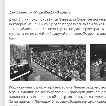
Дюк Эллингтон / Duke Ellington Orchestra
Дюку Эллингтону понравился Советский Союз. Он позже вс
некоторые из наших концертов продолжались там по четыр
— ни публика, ни работники сцены, ни даже оркестранты.
музыку, а не по какой-либо другой причине. По десять-дв
бис».
Когда самолет с Дюком приземлился в Ленинграде, его вс
марширующий по летному полю и играющий диксилендову
Эллингтон посетил Большой театр, познакомился с Эрмит
Хачатуряном и Леонидом Утесовым. Эллингтон дирижиров