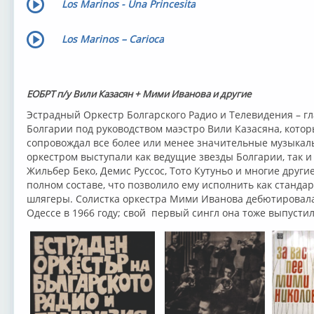
Los Marinos - Una Princesita
Los Marinos – Carioca
ЕОБРТ п/у Вили Казасян + Мими Иванова и другие
Эстрадный Оркестр Болгарского Радио и Телевидения – г
Болгарии под руководством маэстро Вили Казасяна, кото
сопровождал все более или менее значительные музыкал
оркестром выступали как ведущие звезды Болгарии, так 
Жильбер Беко, Демис Руссос, Тото Кутуньо и многие други
полном составе, что позволило ему исполнить как стандар
шлягеры. Солистка оркестра Мими Иванова дебютировала
Одессе в 1966 году; свой первый сингл она тоже выпустил