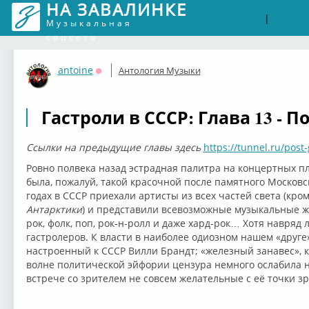
НА ЗАВАЛИНКЕ
Войти
Рег
|
Музыкальная
соцсеть
antoine
Антология Музыки
Оффлайн
Гастроли в СССР: Глава 13 - 
Ссылки на предыдущие главы здесь
https://tunnel.ru/post-
Ровно полвека назад эстрадная палитра на концертных п
была, пожалуй, такой красочной после памятного Московск
годах в СССР приехали артисты из всех частей света (кро
Антарктики
) и представили всевозможные музыкальные жа
рок, фолк, поп, рок-н-ролл и даже хард-рок… Хотя навряд
гастролеров. К власти в наиболее одиозном нашем «друге
настроенный к СССР Вилли Брандт; «железный занавес», к
волне политической эйфории цензура немного ослабила на
встрече со зрителем не совсем желательные с её точки 