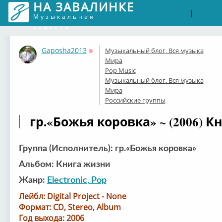
НА ЗАВАЛИНКЕ
Войти
Рег
|
Музыкальная
соцсеть
Gaposha2013
Музыкальный блог. Вся музыка
Оффлайн
Мира
Pop Music
Музыкальный блог. Вся музыка
Мира
Российские группы
гр.«Божья коровка» ~ (2006) 
Группа (Исполнитель): гр.«Божья коровка»
Альбом: Книга жизни
Жанр:
Electronic, Pop
Лейбл: Digital Project - None
Формат: CD, Stereo, Album
Год выхода: 2006