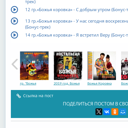
трек)
12 гр.«Божья коровка» - С добрым утром (Бонус-т
13 гр.«Божья коровка» - У нас сегодня воскресен
(Бонус-трек)
14 гр.«Божья коровка» - Я встретил Веру (Бонус-т
гр. "Божья
2019 год. Божья
Божья Коровка
Бож
Ссылка на пост
ПОДЕЛИТЬСЯ ПОСТОМ В СВО
гр.«Божья коров...
гр.«Божья коров...
гр.«Божья коров...
гр.«