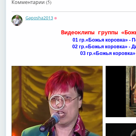
Комментарии (5)
Gaposha2013
Оффлайн
Видеоклипы группы ⁣«Бож
гр.«Божья коров...
гр.«Божья коров...
01 ⁣гр.«Божья коровка» -
02 ⁣гр.«Божья коровка» - 
03 ⁣гр.«Божья коровка»