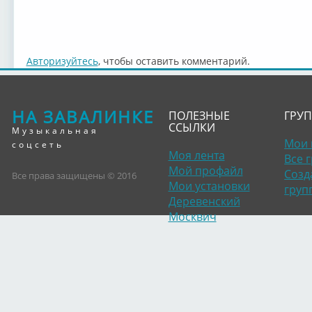
Авторизуйтесь
, чтобы оставить комментарий.
НА ЗАВАЛИНКЕ
ПОЛЕЗНЫЕ
ГРУ
ССЫЛКИ
Музыкальная
Мои 
соцсеть
Моя лента
Все 
Мой профайл
Созд
Все права защищены © 2016
Мои установки
груп
Деревенский
Москвич