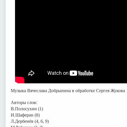
Музыка Вячеслава Добрынина в обработке Сергея Жукова
Авторы слов:
В.Полосухин (1)
И.Шаферан (8)
Л.Дербенёв (4, 6, 9)