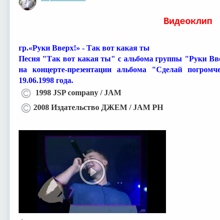
Оффлайн
⁣Видеоклип
гр.«8 Марта»
Вячеслав
Добрынин
гр.«Руки Вверх!» - Так вот какая ты
Песня "Так вот какая ты" с альбома группы "Руки Вве
на концерте-презентации альбома "Сделай погром
19.06.1998 года.
1998 JSP company / JAM
2008 Издательство ДЖЕМ / JAM PH