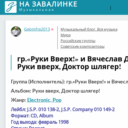
НА ЗАВАЛИНКЕ
Войти
Рег
|
Музыкальная
соцсеть
Gaposha2013
Музыкальный блог. Вся музыка
Оффлайн
Мира
Российские группы
Советские композиторы
гр.«Руки Вверх!» и Вячеслав 
Руки вверх, Доктор шлягер!
Группа (Исполнитель): гр.«Руки Вверх!» и Вяче
Альбом: Руки вверх, Доктор шлягер!
Жанр:
Electronic, Pop
Лейбл: J.S.P. 010 138-2, J.S.P. Company 010 149-2
Формат: CD, Album
Год выхода: февраль 1998