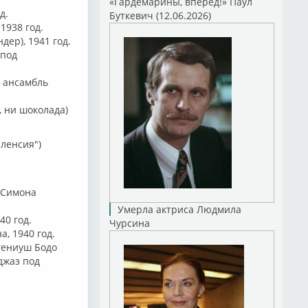
«Гардемарины, вперед!» Паул
д.
Буткевич (12.06.2026)
1938 год.
дер), 1941 год.
 под
и ансамбль
, ни шоколада)
аленсия")
 Симона
Умерла актриса Людмила
40 год.
Чурсина
, 1940 год.
вгениуш Бодо
джаз под