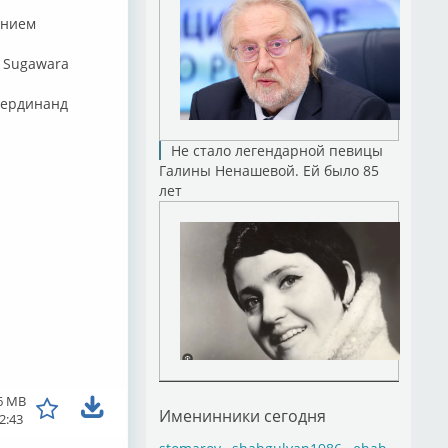
ением
i Sugawara
(Фердинанд
Не стало легендарной певицы
Галины Ненашевой. Ей было 85
лет
6 MB
Именинники сегодня
2:43