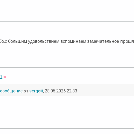
ффлайн
бо,с большим удовольствием вспоминаем замечательное прош
71
Оффлайн
сообщение
от
sergeiii
, 28.05.2026 22:33