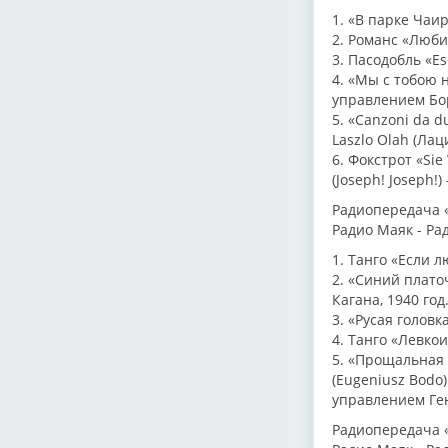
1. «В парке Чаир
2. Романс «Люби
3. Пасодобль «Es
4. «Мы с тобою 
управлением Бор
5. «Canzoni da d
Laszlo Olah (Лаци
6. Фокстрот «Sie
(Joseph! Joseph!)
Радиопередача «
Радио Маяк - Рад
1. Танго «Если 
2. «Синий плато
Кагана, 1940 год
3. «Русая голов
4. Танго «Левко
5. «Прощальная 
(Eugeniusz Bodo
управлением Ген
Радиопередача «