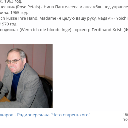
, 1963 год.
епестки» (Rose Petals) - Нина Пантелеева и ансамбль под управл
ина, 1965 год.
Ich küsse Ihre Hand, Madame (Я целую вашу руку, мадам)) - Yoich
1970 год.
ондинка» (Wenn ich die blonde Inge) - оркестр Ferdinand Krish 
каров - Радиопередача "Чего старенького"
18
3:2