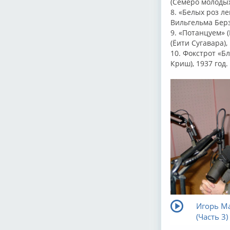
(Семеро молодых)
8. «Белых роз л
Вильгельма Берз
9. «Потанцуем» (
(Ёити Сугавара), 
10. Фокстрот «Бл
Криш), 1937 год.
Игорь Ма
(Часть 3)