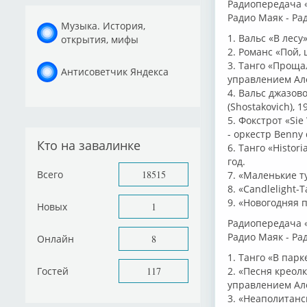
Радиопередача «
Радио Маяк - Рад
Музыка. История,
1. Вальс «В лесу
открытия, мифы
2. Романс «Пой, 
3. Танго «Проща
Антисоветчик Яндекса
управлением Але
4. Вальс джазов
(Shostakovich), 1
5. Фокстрот «Sie
- оркестр Benny 
Кто на завалинке
6. Танго «Histor
год.
Всего
18515
7. «Маленькие т
8. «Candlelight-
9. «Новогодняя 
Новых
1
Радиопередача «
Радио Маяк - Ра
Онлайн
8
1. Танго «В парк
Гостей
117
2. «Песня креолк
управлением Але
3. «Неаполитанс