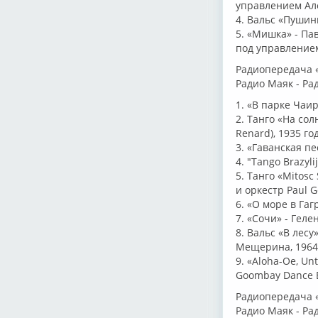
управлением Але
4. Вальс «Пушин
5. «Мишка» - Па
под управлением
Радиопередача «Ч
Радио Маяк - Рад
1. «В парке Чаир
2. Танго «На сол
Renard), 1935 год
3. «Гаванская п
4. "Tango Brazyli
5. Танго «Mitosc
и оркестр Paul G
6. «О море в Гаг
7. «Сочи» - Геле
8. Вальс «В лес
Мещерина, 1964 
9. «Aloha-Oe, Un
Goombay Dance B
Радиопередача «
Радио Маяк - Ра