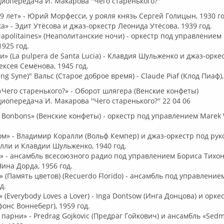
диопередача И. Макарова ''Чего старенького?''
19 лет» - Юрий Морфесси, у рояля князь Сергей Голицын, 1930 го
а» - Эдит Утёсова и джаз-оркестр Леонида Утёсова, 1939 год.
 Napolitaines» (Неаполитанские ночи) - оркестр под управлением
1925 год.
и» (La pulpera de Santa Lucia) - Клавдия Шульженко и джаз-орке
ксея Семёнова, 1945 год.
ang Syne)" Вальс (Старое доброе время) - Claude Piaf (Клод Пиаф),
Чего старенького?» - Оборот шлягера (Венские конфеты)
иопередача И. Макарова ''Чего старенького?'' 22 04 06
r Bonbons» (Венские конфеты) - оркестр под управлением Marek
сом» - Владимир Коралли (Вольф Кемпер) и джаз-оркестр под ру
ли и Клавдии Шульженко, 1940 год.
ь» - ансамбль всесоюзного радио под управлением Бориса Тихоно
Нина Дорда, 1956 год.
» (Память цветов) (Recuerdo Florido) - ансамбль под управлени
д.
 (Everybody Loves a Lover) - Inga Dontsow (Инга Донцова) и оркес
онс Воннеберг), 1959 год.
 парни» - Predrag Gojkovic (Предраг Гойкович) и ансамбль «Sedm