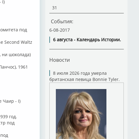
 I)
31
События:
комитета под
6-08-2017
6 августа - Календарь Истории.
he Second Waltz
, ни шоколада)
Новости
Панчос), 1961
8 июля 2026 года умерла
британская певица Bonnie Tyler.
Чаир - I)
939 год.
стр под
 под