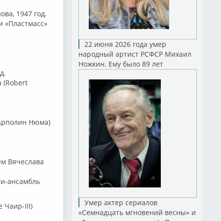
ва, 1947 год.
и «Пластмасс»
22 июня 2026 года умер
народный артист РСФСР Михаил
Ножкин. Ему было 89 лет
д.
 (Robert
 (Арполин Нюма)
ем Вячеслава
гги-ансамбль
Умер актер сериалов
Чаир-III)
«Семнадцать мгновений весны» и