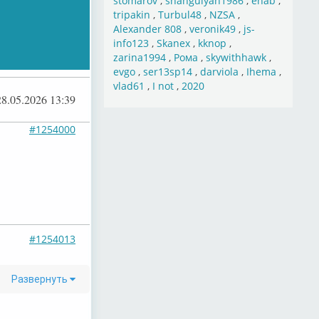
stomarov
,
shahgulyan1986
,
ehab
,
tripakin
,
Turbul48
,
NZSA
,
Alexander 808
,
veronik49
,
js-
info123
,
Skanex
,
kknop
,
zarina1994
,
Рома
,
skywithhawk
,
evgo
,
ser13sp14
,
darviola
,
Ihema
,
vlad61
,
I not
,
2020
28.05.2026 13:39
#1254000
#1254013
Развернуть