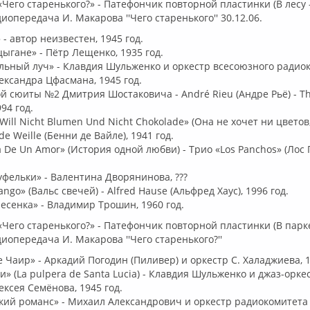
Чего старенького?» - Патефончик повторной пластинки (В лесу -
иопередача И. Макарова ''Чего старенького'' 30.12.06.
» - автор неизвестен, 1945 год.
цыгане» - Пётр Лещенко, 1935 год.
льный луч» - Клавдия Шульженко и оркестр всесоюзного радио
ксандра Цфасмана, 1945 год.
ой сюиты №2 Дмитрия Шостаковича - André Rieu (Андре Рьё) - T
994 год.
 Will Nicht Blumen Und Nicht Chokolade» (Она не хочет ни цветов
de Weille (Бенни де Вайле), 1941 год.
ia De Un Amor» (История одной любви) - Трио «Los Panchos» (Лос 
уфельки» - Валентина Дворянинова, ???
Tango» (Вальс свечей) - Alfred Hause (Альфред Хаус), 1996 год.
песенка» - Владимир Трошин, 1960 год.
Чего старенького?» - Патефончик повторной пластинки (В парке 
диопередача И. Макарова ''Чего старенького?''
е Чаир» - Аркадий Погодин (Пиливер) и оркестр С. Халаджиева, 1
и» (La pulpera de Santa Lucia) - Клавдия Шульженко и джаз-орке
ксея Семёнова, 1945 год.
кий романс» - Михаил Александрович и оркестр радиокомитета