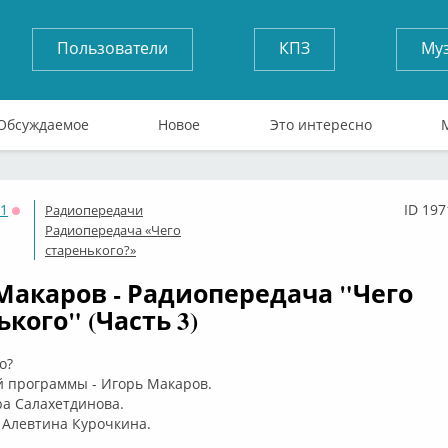
Пользователи
КПЗ
Му
Обсуждаемое
Новое
Это интересно
71
ID 197
Радиопередачи
Оффлайн
Радиопередача «Чего
старенького?»
Макаров - Радиопередача "Чего
кого" (Часть 3)
о?
й программы - Игорь Макаров.
ра Салахетдинова.
 Алевтина Курочкина.