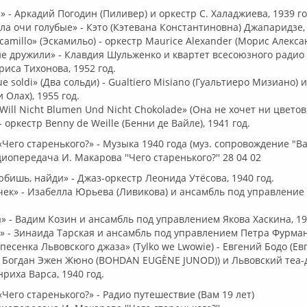
» - Аркадий Погодин (Пиливер) и оркестр С. Халаджиева, 1939 го
ла очи голубые» - Кэто (Кэтевана Константиновна) Джапаридзе, 
camillo» (Эскамильо) - оркестр Maurice Alexander (Морис Алексан
не дружили» - Клавдия Шульженко и квартет всесоюзного радио
иса Тихонова, 1952 год.
ue soldi» (Два сольди) - Gualtiero Misiano (Гуальтиеро Мизиано) 
 Олах), 1955 год.
 Will Nicht Blumen Und Nicht Chokolade» (Она не хочет ни цветов
 - оркестр Benny de Weille (Бенни де Вайле), 1941 год.
Чего старенького?» - Музыка 1940 года (муз. сопровождение "В
иопередача И. Макарова ''Чего старенького?'' 28 04 02
любишь, найди» - Джаз-оркестр Леонида Утёсова, 1940 год.
чек» - Изабелла Юрьева (Ливикова) и ансамбль под управление
.
ка» - Вадим Козин и ансамбль под управлением Якова Хаскина, 19
и» - Зинаида Тарская и ансамбль под управлением Петра Фурмана
песенка Львовского джаза» (Tylko we Lwowie) - Евгений Бодо (Е
) Богдан Эжен Жюно (BOHDAN EUGÈNE JUNOD)) и Львовский теа-
риха Варса, 1940 год.
Чего старенького?» - Радио путешествие (Вам 19 лет)