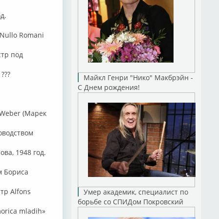
д.
 Nullo Romani
стр под
 ???
Майкл Генри "Нико" Макбрэйн -
С Днем рождения!
 Weber (Марек
ководством
ва, 1948 год.
ем Бориса
тр Alfons
Умер академик, специалист по
борьбе со СПИДом Покровский
orica mladih»