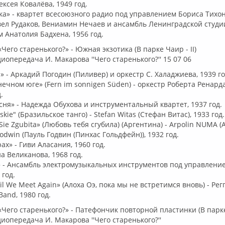
ксея Ковалёва, 1949 год.
ка» - квартет всесоюзного радио под управлением Бориса Тихоно
вел Рудаков, Вениамин Нечаев и ансамбль Ленинградской студи
 Анатолия Бадхена, 1956 год.
его старенького?» - Южная экзотика (В парке Чаир - II)
иопередача И. Макарова ''Чего старенького?'' 15 07 06
» - Аркадий Погодин (Пиливер) и оркестр С. Халаджиева, 1939 го
нечном юге» (Fern im sonnigen Süden) - оркестр Роберта Ренарда
.
есня» - Надежда Обухова и инструментальный квартет, 1937 год.
jskie" (Бразильское танго) - Stefan Witas (Стефан Витас), 1933 год.
 Sie Zgubita» (Любовь тебя сгубила) (Аргентина) - Arpolin NUMA
odwin (Пауль Годвин (Пинхас Гольдфейн)), 1932 год.
рах» - Гиви Аласания, 1960 год.
на Великанова, 1968 год.
у» - Ансамбль электромузыкальных инструментов под управлени
год.
til We Meet Again» (Алоха Оэ, пока мы не встретимся вновь) - Ре
and, 1980 год.
Чего старенького?» - Патефончик повторной пластинки (В парке 
диопередача И. Макарова ''Чего старенького?''