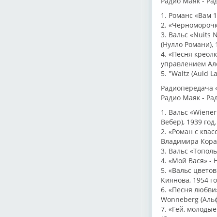
Радио Маяк - Ра
1. Романс «Вам 
2. «Черноморочк
3. Вальс «Nuits
(Нулло Романи), 
4. «Песня креолк
управлением Але
5. "Waltz (Auld L
Радиопередача «
Радио Маяк - Рад
1. Вальс «Wiene
Вебер), 1939 год.
2. «Роман с ква
Владимира Корал
3. Вальс «Топол
4. «Мой Вася» - 
5. «Вальс цветов
Киянова, 1954 го
6. «Песня любви»
Wonneberg (Альф
7. «Гей, молодые