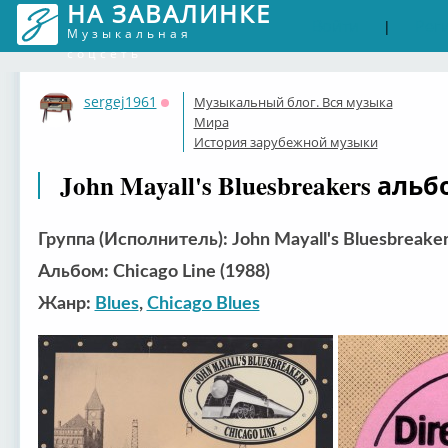
НА ЗАВАЛИНКЕ
Войти
Рег
|
Музыкальная
соцсеть
sergej1961
Музыкальный блог. Вся музыка
Оффлайн
Мира
История зарубежной музыки
John Mayall's Bluesbreakers альб
Группа (Исполнитель): John Mayall's Bluesbreake
Альбом: Chicago Line (1988)
Жанр:
Blues
,
Chicago Blues