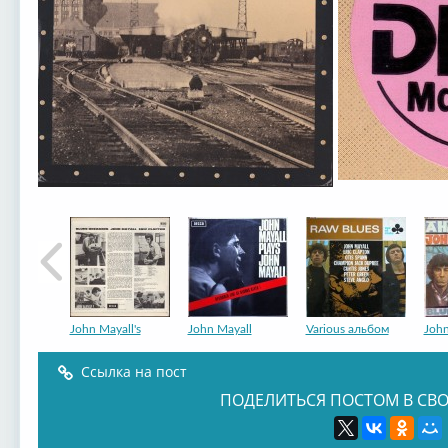
John Mayall's
John Mayall
Various альбом
John
Ссылка на пост
ПОДЕЛИТЬСЯ ПОСТОМ В СВО