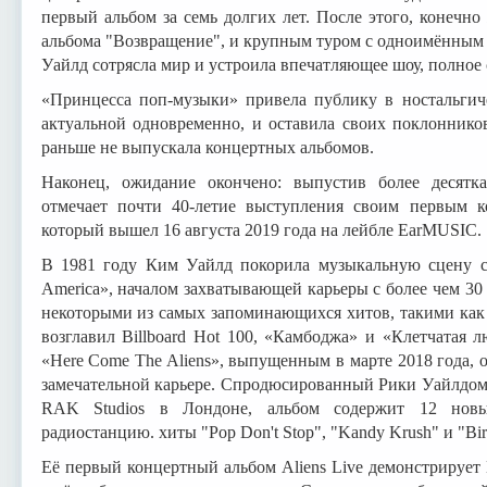
первый альбом за семь долгих лет. После этого, конечно
альбома "Возвращение", и крупным туром с одноимённым 
Уайлд сотрясла мир и устроила впечатляющее шоу, полное 
«Принцесса поп-музыки» привела публику в ностальгиче
актуальной одновременно, и оставила своих поклоннико
раньше не выпускала концертных альбомов.
Наконец, ожидание окончено: выпустив более десятк
отмечает почти 40-летие выступления своим первым к
который вышел 16 августа 2019 года на лейбле EarMUSIC.
В 1981 году Ким Уайлд покорила музыкальную сцену с
America», началом захватывающей карьеры с более чем 3
некоторыми из самых запоминающихся хитов, такими как 
возглавил Billboard Hot 100, «Камбоджа» и «Клетчатая
«Here Come The Aliens», выпущенным в марте 2018 года, о
замечательной карьере. Спродюсированный Рики Уайлдом
RAK Studios в Лондоне, альбом содержит 12 нов
радиостанцию. хиты "Pop Don't Stop", "Kandy Krush" и "Bir
Её первый концертный альбом Aliens Live демонстрирует