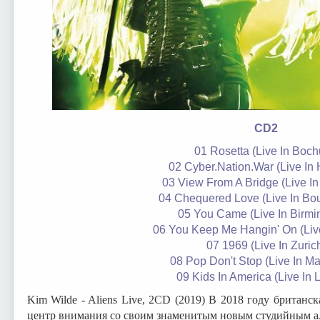
CD2
01 Rosetta (Live In Boc
02 Cyber.Nation.War (Live In
03 View From A Bridge (Live I
04 Chequered Love (Live In Bo
05 You Came (Live In Birm
06 You Keep Me Hangin' On (Liv
07 1969 (Live In Zuric
08 Pop Don't Stop (Live In M
09 Kids In America (Live In
Kim Wilde - Aliens Live, 2CD (2019) В 2018 году британс
центр внимания со своим знаменитым новым студийным ал