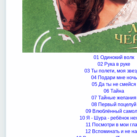
01 Одинокий волк
02 Рука в руке
03 Ты полети, моя звез
04 Подари мне ночь
05 Да ты не смейся
06 Тайна
07 Тайные желания
08 Первый поцелуй
09 Влюблённый самол
10 Я - Шура - ребёнок н
11 Посмотри в мои гл
12 Вспоминать и не н