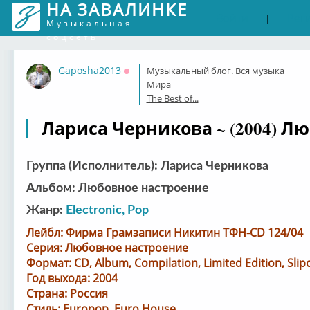
НА ЗАВАЛИНКЕ
Войти
Рег
|
Музыкальная
соцсеть
Gaposha2013
Музыкальный блог. Вся музыка
Оффлайн
Мира
The Best of...
Лариса Черникова ~ (2004) Л
Группа (Исполнитель): Лариса Черникова
Альбом: Любовное настроение
Жанр:
Electronic, Pop
Лейбл: Фирма Грамзаписи Никитин ТФН-CD 124/04
Серия: Любовное настроение
Формат: CD, Album, Compilation, Limited Edition, Slip
Год выхода: 2004
Страна: Россия
Стиль: Europop, Euro House