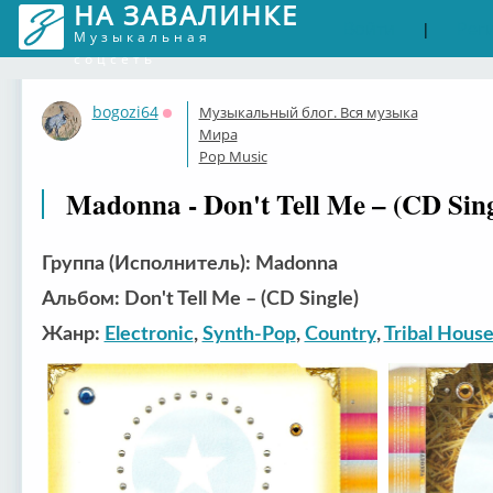
НА ЗАВАЛИНКЕ
Войти
Рег
|
Музыкальная
соцсеть
bogozi64
Музыкальный блог. Вся музыка
Оффлайн
Мира
Pop Music
Madonna - Don't Tell Me – (CD Sing
Группа (Исполнитель): Madonna
Альбом: Don't Tell Me – (CD Single)
Жанр:
Electronic
,
Synth-Pop
,
Country
,
Tribal Hous