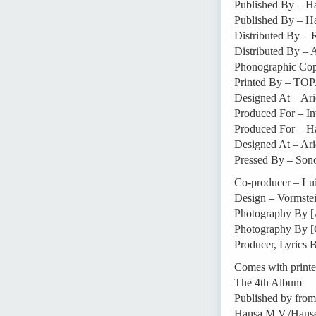
Published By – H
Published By – Ha
Distributed By –
Distributed By –
Phonographic Cop
Printed By – TOP
Designed At – Ari
Produced For – In
Produced For – H
Designed At – Ari
Pressed By – Son
Co-producer – Lu
Design – Vormstei
Photography By [A
Photography By [C
Producer, Lyrics 
Comes with printe
The 4th Album
Published by from 
Hansa M.V./Hanse