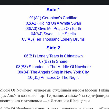
Side 1
01(A1) Geronimo's Cadillac
02(A2) Riding On A White Swan
03(A3) Give Me Peace On Earth
04(A4) Sweet Little Sheila
05(A5) Ten Thousand Lonely Drums
Side 2
06(B1) Lonely Tears In Chinatown
07(B2) In Shaire
08(B3) Stranded In The Middle Of Nowhere
09(B4) The Angels Sing In New York City
10(B5) Princess Of The Night
Middle Of Nowhere" четвёртый студийный альбом Modern Talki
года. Альбом возглавил чарт Германии, а также был сертифициро
онконге и как платиновый — в Испании и Швейцарии.
Middle Of Nowhere" содержит два международных хита — «Geron