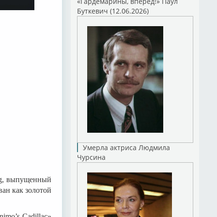
«Гардемарины, вперед!» Паул
Буткевич (12.06.2026)
Умерла актриса Людмила
Чурсина
ng, выпущенный
ван как золотой
imo’s Cadillac»