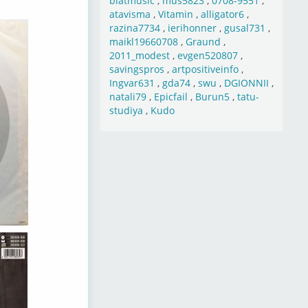
blatmusic
,
mus5823
,
0708-9551
,
atavisma
,
Vitamin
,
alligator6
,
razina7734
,
ierihonner
,
gusal731
,
maikl19660708
,
Graund
,
2011_modest
,
evgen520807
,
savingspros
,
artpositiveinfo
,
Ingvar631
,
gda74
,
swu
,
DGIONNII
,
natali79
,
Epicfail
,
Burun5
,
tatu-
studiya
,
Kudo