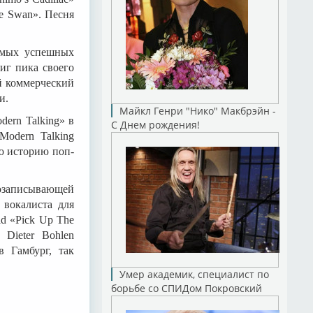
te Swan». Песня
амых успешных
тиг пика своего
й коммерческий
и.
Майкл Генри "Нико" Макбрэйн -
ern Talking» в
С Днем рождения!
Modern Talking
ю историю поп-
козаписывающей
 вокалиста для
d «Pick Up The
Dieter Bohlen
 Гамбург, так
Умер академик, специалист по
борьбе со СПИДом Покровский