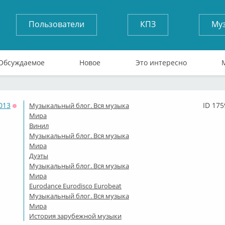
Пользователи
КПЗ
Му
Обсуждаемое
Новое
Это интересно
013
ID 175
Музыкальный блог. Вся музыка
Оффлайн
Мира
Винил
Музыкальный блог. Вся музыка
Мира
Дуэты
Музыкальный блог. Вся музыка
Мира
Eurodance Eurodisco Eurobeat
Музыкальный блог. Вся музыка
Мира
История зарубежной музыки