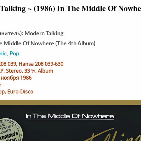
alking ~ (1986) In The Middle Of Nowhe
нитель): Modern Talking
e Middle Of Nowhere (The 4th Album)
nic, Pop
08 039, Hansa 208 039-630
LP, Stereo, 33 ⅓, Album
1 ноября 1986
e
op, Euro-Disco