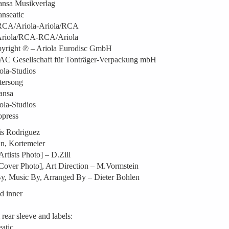
ansa Musikverlag
nseatic
 RCA/Ariola-Ariola/RCA
 Ariola/RCA-RCA/Ariola
yright ℗ – Ariola Eurodisc GmbH
AC Gesellschaft für Tonträger-Verpackung mbH
ola-Studios
tersong
ansa
ola-Studios
opress
is Rodriguez
n, Kortemeier
rtists Photo] – D.Zill
over Photo], Art Direction – M.Vormstein
By, Music By, Arranged By – Dieter Bohlen
d inner
rear sleeve and labels:
atic