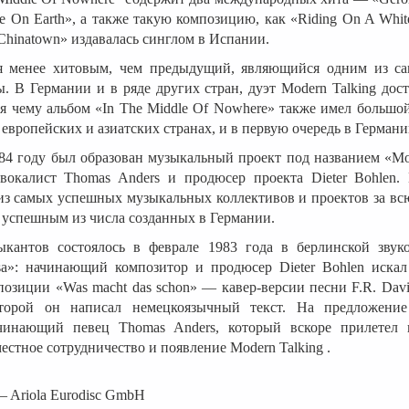
e On Earth», а также такую композицию, как «Riding On A Whi
 Chinatown» издавалась синглом в Испании.
я менее хитовым, чем предыдущий, являющийся одним из с
. В Германии и в ряде других стран, дуэт Modern Talking дос
ря чему альбом «In The Middle Of Nowhere» также имел большо
 европейских и азиатских странах, и в первую очередь в Германи
84 году был образован музыкальный проект под названием «Mod
вокалист Thomas Anders и продюсер проекта Dieter Bohlen. 
из самых успешных музыкальных коллективов и проектов за вс
успешным из числа созданных в Германии.
ыкантов состоялось в феврале 1983 года в берлинской зву
a»: начинающий композитор и продюсер Dieter Bohlen искал
озиции «Was macht das schon» — кавер-версии песни F.R. Davi
торой он написал немецкоязычный текст. На предложение 
чинающий певец Thomas Anders, который вскоре прилетел в
естное сотрудничество и появление Modern Talking .
– Ariola Eurodisc GmbH