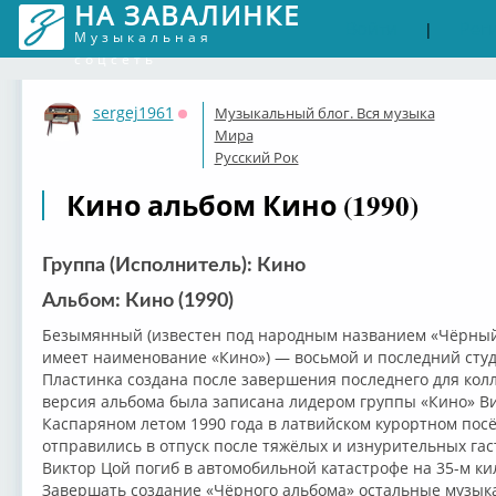
НА ЗАВАЛИНКЕ
Войти
Рег
|
Музыкальная
соцсеть
sergej1961
Музыкальный блог. Вся музыка
Оффлайн
Мира
Русский Рок
Кино альбом Кино (1990)
Группа (Исполнитель): Кино
Альбом: Кино (1990)
Безымянный (известен под народным названием «Чёрный
имеет наименование «Кино») — восьмой и последний сту
Пластинка создана после завершения последнего для колл
версия альбома была записана лидером группы «Кино» В
Каспаряном летом 1990 года в латвийском курортном пос
отправились в отпуск после тяжёлых и изнурительных гас
Виктор Цой погиб в автомобильной катастрофе на 35-м ки
Завершать создание «Чёрного альбома» остальные музык