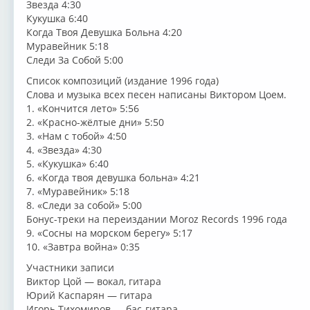
Звезда 4:30
Кукушка 6:40
Когда Твоя Девушка Больна 4:20
Муравейник 5:18
Следи За Собой 5:00
Список композиций (издание 1996 года)
Слова и музыка всех песен написаны Виктором Цоем.
1. «Кончится лето» 5:56
2. «Красно-жёлтые дни» 5:50
3. «Нам с тобой» 4:50
4. «Звезда» 4:30
5. «Кукушка» 6:40
6. «Когда твоя девушка больна» 4:21
7. «Муравейник» 5:18
8. «Следи за собой» 5:00
Бонус-треки на переиздании Moroz Records 1996 года
9. «Сосны на морском берегу» 5:17
10. «Завтра война» 0:35
Участники записи
Виктор Цой — вокал, гитара
Юрий Каспарян — гитара
Игорь Тихомиров — бас-гитара