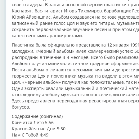
своего лидера. В записи основной версии пластинки при
Каспарян, бас-гитарист Игорь Тихомиров, барабанщик Ге
Юрий Айзеншпис. Альбом создавался на основе уцелевше
записанный ранее голос Цоя и звук его гитары. Музыкант
сохранить первоначальное звучание песен и при этом сд
качественными аранжировками.
Пластинка была официально представлена 12 января 1991
молодёжи. «Чёрный альбом» имел коммерческий успех: 5
распроданы в течение 3-4 месяцев. Всего было реализов
Альбом получил минималистичное траурное оформление.
Песни альбома отличаются пессимистичным и депрессив
творчества Цоя и поклонники музыканта видели в этом м
Цоя. «Чёрный альбом» получил как положительные, так и
Одни эксперты хвалили музыкальный и поэтический матер
к последнему альбому музыканты «опопсели», «исписались
Здесь представлена переизданная ревастированная верси
бонусов.
Содержание (оригинал)
Кончится Лето 5:56
Красно-Желтые Дни 5:50
Нам С Тобой 4:49