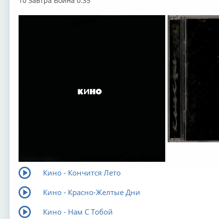
10 Завтра Война 0:35
Кино - Кончится Лето
Кино - Красно-Желтые Дни
Кино - Нам С Тобой