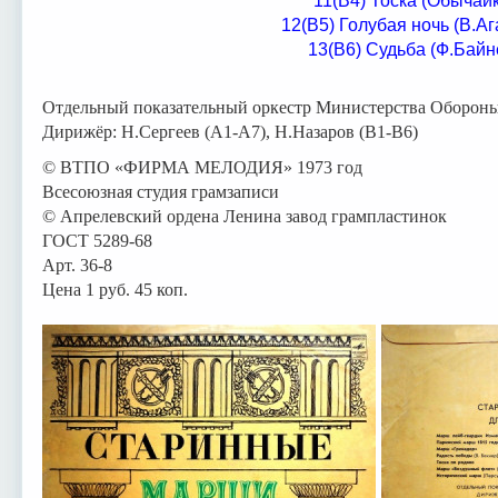
11(В4) Тоска (Обычайк
12(В5) Голубая ночь (В.Аг
13(В6) Судьба (Ф.Байн
Отдельный показательный оркестр Министерства Оборо
Дирижёр: Н.Сергеев (А1-А7), Н.Назаров (В1-В6)
© ВТПО «ФИРМА МЕЛОДИЯ» 1973 год
Всесоюзная студия грамзаписи
© Апрелевский ордена Ленина завод грампластинок
ГОСТ 5289-68
Арт. 36-8
Цена 1 руб. 45 коп.