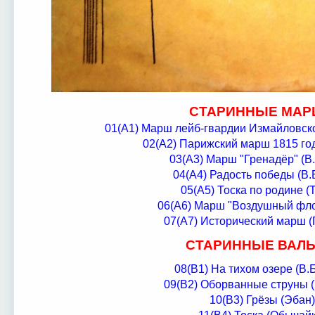
СТАРИННЫЕ МА
01(А1) Марш лейб-гвардии Измайловско
02(А2) Парижский марш 1815 год
03(А3) Марш "Гренадёр" (В
04(А4) Радость победы (В.
05(А5) Тоска по родине (
06(А6) Марш "Воздушный флот
07(А7) Исторический марш (
СТАРИННЫЕ ВАЛ
08(В1) На тихом озере (В.
09(В2) Оборванные струны (
10(В3) Грёзы (Эбан)