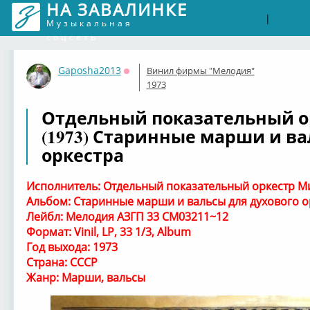
НА ЗАВАЛИНКЕ
Войти
Рег
|
Музыкальная
соцсеть
Gaposha2013
Винил фирмы "Мелодия"
Оффлайн
1973
Отдельный показательный о
(1973) Старинные марши и ва
оркестра
Исполнитель: Отдельный показательный оркестр 
Альбом: Старинные марши и вальсы для духового о
Лейбл: Мелодия АЗГП 33 СМ03211~12
Формат: Vinil, LP, 33 1/3, Album
Год выхода: 1973
Страна: СССР
Жанр: Марши, вальсы