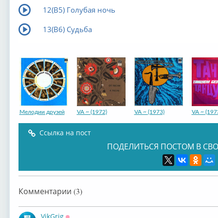
12(В5) Голубая ночь
13(В6) Судьба
Мелодии друзей
VA ~ (1972)
VA ~ (1973)
VA ~ (197
Ссылка на пост
ПОДЕЛИТЬСЯ ПОСТОМ В СВО
VA ~ (1967)
Комментарии (3)
VikGrig