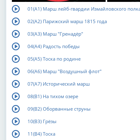
01(А1) Марш лейб-гвардии Измайловского полк
02(А2) Парижский марш 1815 года
03(А3) Марш "Гренадёр"
04(А4) Радость победы
05(А5) Тоска по родине
06(А6) Марш "Воздушный флот"
07(А7) Исторический марш
08(В1) На тихом озере
09(В2) Оборванные струны
10(В3) Грёзы
11(В4) Тоска