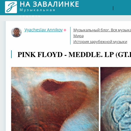
НА ЗАВАЛИНКЕ
Войти
Рег
|
Музыкальная
соцсеть
Vyacheslav Annikov
Музыкальный блог. Вся музык
Оффлайн
Мира
История зарубежной музыки
PINK FLOYD - MEDDLE. LP (GT.