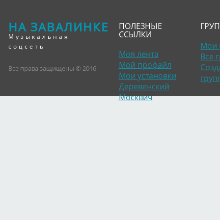
НА ЗАВАЛИНКЕ
ПОЛЕЗНЫЕ
ГРУ
ССЫЛКИ
Музыкальная
Мои 
соцсеть
Моя лента
Все 
Мой профайл
Созд
Все права защищены © 2016
Мои установки
груп
Деревенский
Москвич