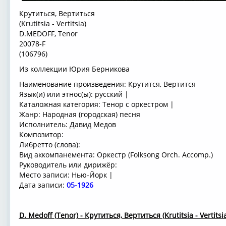
Крутиться, Вертиться
(Krutitsia - Vertitsia)
D.MEDOFF, Tenor
20078-F
(106796)
Из коллекции Юрия Берникова
Наименование произведения: Крутится, Вертится
Язык(и) или этнос(ы): русский |
Каталожная категория: Тенор с оркестром |
Жанр: Народная (городская) песня
Исполнитель: Давид Медов
Композитор:
Либретто (cлова):
Вид аккомпанемента: Оркестр (Folksong Orch. Accomp.)
Руководитель или дирижёр:
Место записи: Нью-Йорк |
Дата записи:
05-1926
D. Medoff (Tenor) - Крутиться, Вертиться (Krutitsia - Vertitsia