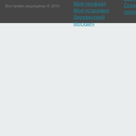
Мой профайл
Созд
Все права защищены © 2016
Мои установки
груп
Деревенский
Москвич