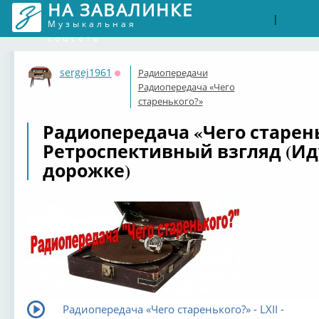
НА ЗАВАЛИНКЕ
Войти
Рег
|
Музыкальная
соцсеть
sergej1961
Радиопередачи
Оффлайн
Радиопередача «Чего
старенького?»
Радиопередача «Чего стареньк
Ретроспективный взгляд (Ид
дорожке)
Радиопередача «Чего старенького?» - LXII -