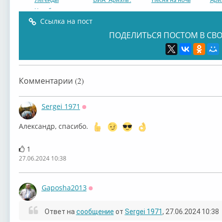
Легенды
ВИА "Ариэль".
Песня на ночь
Ари
Челябин...
Ссылка на пост
ПОДЕЛИТЬСЯ ПОСТОМ В СВО
Ариэль - мой
ВИА «Ариэль»
ВИА «Ариэль»
ВИА
Комментарии (2)
Sergei 1971
Оффлайн
Александр, спасибо.
ВИА «Ариэль»
ВИА «Ариэль»
ВИА «Ариэль»
ВИА
1
27.06.2024 10:38
Gaposha2013
Оффлайн
Валерий Ярушин
Валерий Ярушин
Ответ на
сообщение
от
Sergei 1971
, 27.06.2024 10:38