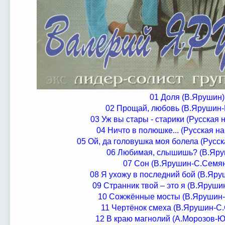
01 Доля (В.Ярушин)
02 Прощай, любовь (В.Ярушин-
03 Уж вы стары - старики (Русская 
04 Ничто в полюшке... (Русская н
05 Ой, да головушка моя болела (Русс
06 Любимая, слышишь? (В.Яру
07 Сон (В.Ярушин-С.Семя
08 Я ухожу в последний бой (В.Яр
09 Странник твой – это я (В.Яруш
10 Сожжённые мосты (В.Ярушин-
11 Чертёнок смеха (В.Ярушин-С
12 В краю магнолий (А.Морозов-Ю