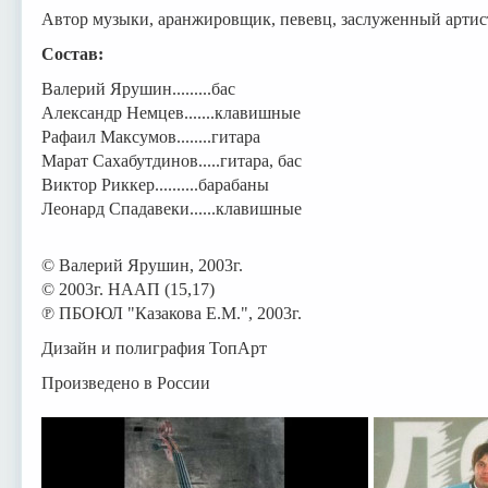
Автор музыки, аранжировщик, певевц, заслуженный арт
Состав:
Валерий Ярушин.........бас
Александр Немцев.......клавишные
Рафаил Максумов........гитара
Марат Сахабутдинов.....гитара, бас
Виктор Риккер..........барабаны
Леонард Спадавеки......клавишные
© Валерий Ярушин, 2003г.
© 2003г. НААП (15,17)
℗ ПБОЮЛ "Казакова Е.М.", 2003г.
Дизайн и полиграфия ТопАрт
Произведено в России