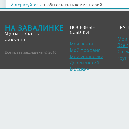
Авторизуйтесь
, чтобы оставить комментарий.
НА ЗАВАЛИНКЕ
ПОЛЕЗНЫЕ
ГРУ
ССЫЛКИ
Музыкальная
Мои 
соцсеть
Моя лента
Все 
Мой профайл
Созд
Все права защищены © 2016
Мои установки
груп
Деревенский
Москвич