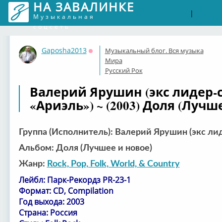
НА ЗАВАЛИНКЕ
Войти
Рег
|
Музыкальная
соцсеть
Gaposha2013
Музыкальный блог. Вся музыка
Оффлайн
Мира
Русский Рок
Валерий Ярушин (экс лидер-
«Ариэль») ~ (2003) Доля (Лучш
Группа (Исполнитель): Валерий Ярушин (экс ли
Альбом: Доля (Лучшее и новое)
Жанр:
Rock, Pop, Folk, World, & Country
Лейбл: Парк-Рекордз PR-23-1
Формат: CD, Compilation
Год выхода: 2003
Страна: Россия