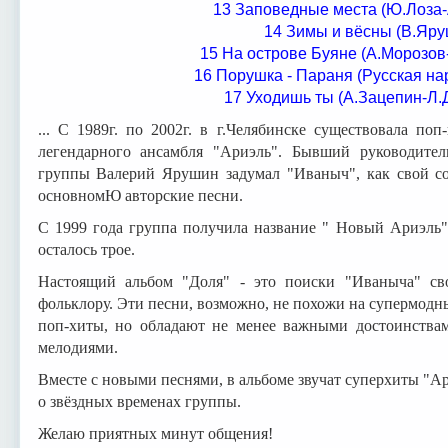
13 Заповедные места (Ю.Лоза
14 Зимы и вёсны (В.Яру
15 На острове Буяне (А.Морозов
16 Порушка - Параня (Русская на
17 Уходишь ты (А.Зацепин-Л.
... С 1989г. по 2002г. в г.Челябинске существовала по
легендарного ансамбля "Ариэль". Бывший руководител
группы Валерий Ярушин задумал "Иваныч", как свой сол
основномЮ авторские песни.
С 1999 года группа получила название " Новый Ариэль"
осталось трое.
Настоящий альбом "Доля" - это поиски "Иваныча" сво
фольклору. Эти песни, возможно, не похожи на супермод
поп-хиты, но обладают не менее важными достоинства
мелодиями.
Вместе с новыми песнями, в альбоме звучат суперхиты "А
о звёздных временах группы.
Желаю приятных минут общения!