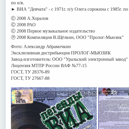
по н/в.
► ВИА "Девчата" - с 1971г. п/у Олега сорокина с 1985г. по 
Ⓒ 2008 А.Хоралов
Ⓒ 2008 РАО
Ⓒ 2008 Первое музыкальное издательство
Ⓟ 2008 Компиляция В.Щёлкин, ООО "Пролог-Мьюзик"
Фото: Александр Абрамочкин
Эксклюзивная дистрибьюция ПРОЛОГ-МЬЮЗИК
Завод-изготовитель: ООО "Уральский электронный завод"
Лицензия МТПР России ВАФ №77-15
ГОСТ, ТУ 28376-89
ГОСТ, ТУ 27667-88