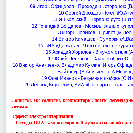
09 Игорь Офицеров - Проходишь стороною (В
10 Сергей Дроздов - Клён (Ю.Ак
11 Ян Кальский - Червона рута (В.
12 Геннадий Богданов - Москвы златые купола
13 Игорь Новиков - Привет (М.Лео
14 Виктор Камашев - Сумерки (А.Ва
15 ВИА «Девчата» - Чтоб не пил, не кури
16 Аркадий Хоралов - В чужом отеле (
17 Юрий Петерсон - Кафе любви (Ю.
18 Виктор Анакиенко, Владимир Куклин, Игорь Офицер
Байконур (В.Аникиенко, А.Мезенц
19 Олег Иванов - Безумная любовь (О.И
20 Леонид Борткевич, ВИА «Песняры» - Алексан
Солисты, экс-солисты, композиторы, поэты легендар
хитами.
Эффект электрогитаризации
"Легенды ВИА" - много хорошей музыки на одной плас
Сорок лет назад фирма "Мелодия" выпустила первый ди