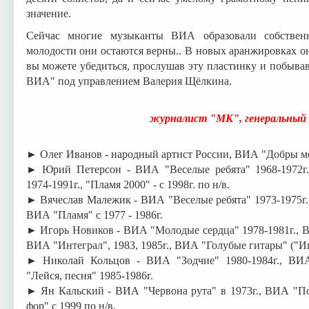
значение.
Сейчас многие музыканты ВИА образовали собствен
молодости они остаются верны.. В новых аранжировках они
вы можете убедиться, прослушав эту пластинку и побыва
ВИА" под управлением Валерия Щёлкина.
журналист "МК", генеральный 
► Олег Иванов - народный артист России, ВИА "Добры мо
► Юрий Петерсон - ВИА "Веселые ребята" 1968-1972г.,
1974-1991г., "Пламя 2000" - с 1998г. по н/в.
► Вячеслав Малежик - ВИА "Веселые ребята" 1973-1975г.
ВИА "Пламя" с 1977 - 1986г.
► Игорь Новиков - ВИА "Молодые сердца" 1978-1981г., В
ВИА "Интеграл", 1983, 1985г., ВИА "Голубые гитары" ("Игра
► Николай Кольцов - ВИА "Зодчие" 1980-1984г., ВИА
"Лейся, песня" 1985-1986г.
► Ян Кальский - ВИА "Червона рута" в 1973г., ВИА "П
фор" с 1999 по н/в.