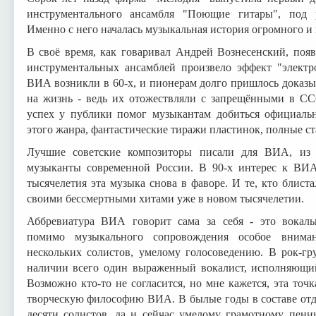
инструментального ансамбля "Поющие гитары", под р
Именно с него началась музыкальная история огромного и
В своё время, как говаривал Андрей Вознесенский, поя
инструментальных ансамблей произвело эффект "электр
ВИА возникли в 60-х, и пионерам долго пришлось доказ
на жизнь - ведь их отожествляли с запрещёнными в С
успех у публики помог музыкантам добиться официально
этого жанра, фантастические тиражи пластинок, полные ст
Лучшие советские композиторы писали для ВИА, из
музыканты современной России. В 90-х интерес к ВИА
тысячелетия эта музыка снова в фаворе. И те, кто блис
своими бессмертными хитами уже в новом тысячелетии.
Аббревиатура ВИА говорит сама за себя - это вокаль
помимо музыкального сопровождения особое вниман
нескольких солистов, умелому голосоведению. В рок-г
наличии всего один выраженный вокалист, исполняющий
Возможно кто-то не согласится, но мне кажется, эта точк
творческую философию ВИА. В былые годы в составе отд
десяти солистов, да и сейчас умелому грамотному пени