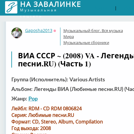
НА ЗАВАЛИНКЕ
Войти
Рег
|
Музыкальная
соцсеть
Gaposha2013
Музыкальный блог. Вся музыка
Оффлайн
Мира
Музыкальные сборники
ВИА СССР ~ (2008) VA - Леге
песни.RU) (Часть 1)
Группа (Исполнитель): Various Artists
Альбом: Легенды ВИА (Любимые песни.RU) (Час
Жанр:
Pop
Лейбл: RDM - CD RDM 0806824
Серия: Любимые песни.RU
Формат: CD, Stereo, Album, Compilation
Год выхода: 2008