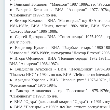
► Геннадий Богданов - "Марафон" 1987-1989г., гр. "Русски
► Валерий Белянин - ВИА "Акварели" 1977-1978г.
"Самоцветы" с1997г. по н/в.
► Виктор Камашев - ВИА "Магистраль" п/у Ю.Антонова
1981-1982г., ВИА "Лейся, песня" 1982-1983г., ВИА "Вер
"Доктор Ватсон" 1986-1988г.
► Сергей Дроздов - ВИА "Синяя птица" 1975-1998г., гр
2007г. по н/в.
► Владимир Куклин - ВИА "Голубые гитары" 1980-1982
"Акварели" 1983-1986г., шоу-группа "Доктор Ватсон" 2005-
► Игорь Офицеров - ВИА "Поющие сердца" 1972-1981г., 
ВИА "Акварели" 1986-1987г.
► Владислав Агафонов - ВИА "Наследники" 1978-1980г
"Планета ИКС" с 1984г. по н/в, ВИА "Лейся песня Internation
► Аркадий Хоралов - ВИА "Червона рута" 1975-1979г.,
"Красные маки" 1976-1984г.
► Виктор Аникиенко - гр. "Ровесники" 1975-1976г
"Самоцветы" с 1995г. по н/в.
► ВИА "Орэра" (вокальный квартет "Орэра") - с 1961г. п/у
► ВИА "Песняры" - с 1969г. п/у Зас. артиста республики 