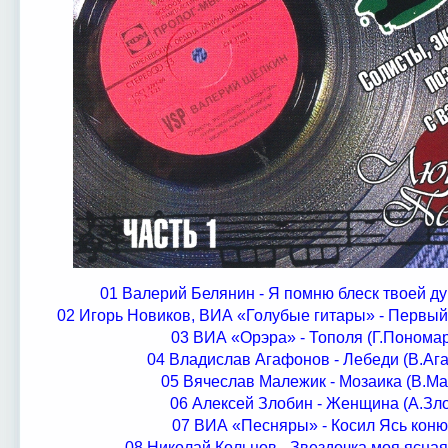
01 Валерий Белянин - Я помню блеск твоей д
02 Игорь Новиков, ВИА «Голубые гитары» - Первый
03 ВИА «Орэра» - Тополя (Г.Понома
04 Владислав Агафонов - Лебеди (В.Аг
05 Вячеслав Малежик - Мозаика (В.М
06 Алексей Злобин - Женщина (А.Зл
07 ВИА «Песняры» - Косил Ясь коню
08 Николай Кольцов - Звездочка моя ясна