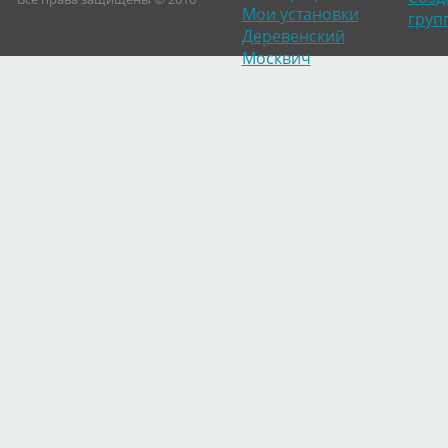
Мои установки
груп
Деревенский
Вячеслав Малежик
Вячеслав Малежик
Вячеслав Малежик
Москвич