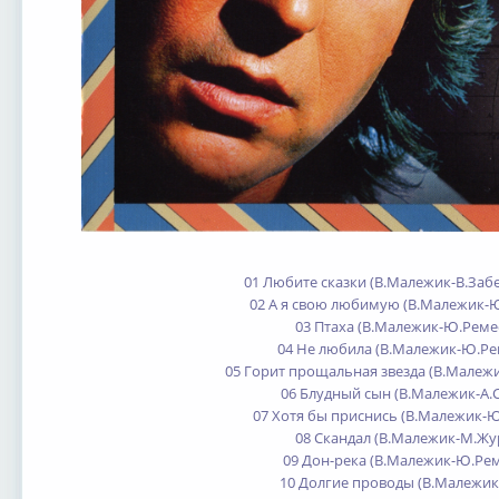
01 Любите сказки (В.Малежик-В.За
02 А я свою любимую (В.Малежик-
03 Птаха (В.Малежик-Ю.Реме
04 Не любила (В.Малежик-Ю.Ре
05 Горит прощальная звезда (В.Малеж
06 Блудный сын (В.Малежик-А.
07 Хотя бы приснись (В.Малежик-
08 Скандал (В.Малежик-М.Жу
09 Дон-река (В.Малежик-Ю.Ре
10 Долгие проводы (В.Малежик-