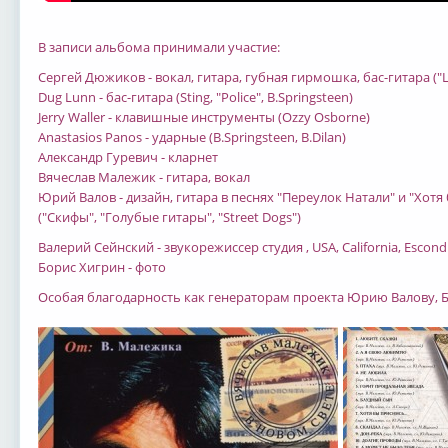
В записи альбома пpинимали участие:
Сергей Дюжиков - вокал, гитара, губная гирмошка, бас-гитара ("Цв
Dug Lunn - бас-гитара (Sting, "Police", B.Springsteen)
Jerry Waller - клавишные инструменты (Ozzy Osborne)
Anastasios Panos - ударные (B.Springsteen, B.Dilan)
Александр Гуревич - кларнет
Вячеслав Малежик - гитара, вокал
Юрий Валов - дизайн, гитара в песнях "Переулок Натали" и "Хотя
("Скифы", "Голубые гитары", "Street Dogs")
Валерий Сейнский - звукорежиссер студия , USA, California, Escond
Борис Хигрин - фото
Особая благодарность как генераторам проекта Юрию Валову, Б