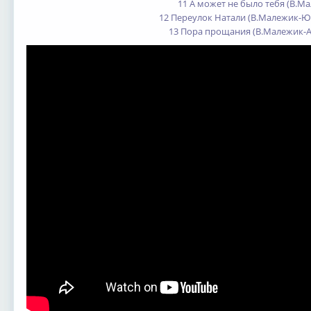
11 А может не было тебя (В.М
12 Переулок Натали (В.Малежик-Ю
13 Пора прощания (В.Малежик-А