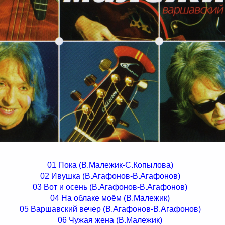
01 Пока (В.Малежик-С.Копылова)
02 Ивушка (В.Агафонов-В.Агафонов)
03 Вот и осень (В.Агафонов-В.Агафонов)
04 На облаке моём (В.Малежик)
05 Варшавский вечер (В.Агафонов-В.Агафонов)
06 Чужая жена (В.Малежик)