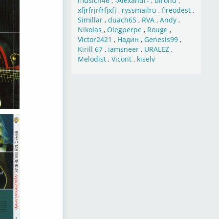
musich46
,
-Alexandr-
,
birond
,
xfjrfrjrfrfjxfj
,
ryssmailru
,
fireodest
,
Simillar
,
duach65
,
RVA
,
Andy
,
Nikolas
,
Olegperpe
,
Rouge
,
Victor2421
,
Надин
,
Genesis99
,
Kirill 67
,
iamsneer
,
URALEZ
,
Melodist
,
Vicont
,
kiselv