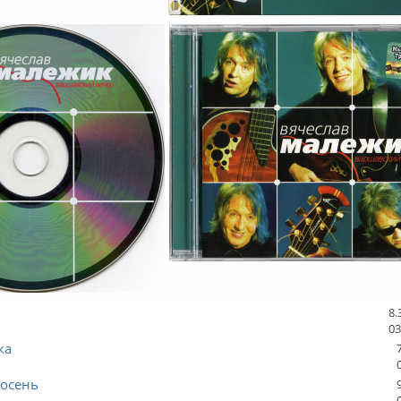
8.
03
ка
 осень