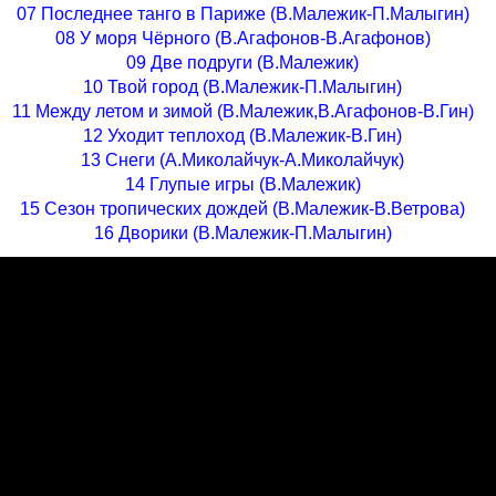
07 Последнее танго в Париже (В.Малежик-П.Малыгин)
08 У моря Чёрного (В.Агафонов-В.Агафонов)
09 Две подруги (В.Малежик)
10 Твой город (В.Малежик-П.Малыгин)
11 Между летом и зимой (В.Малежик,В.Агафонов-В.Гин)
12 Уходит теплоход (В.Малежик-В.Гин)
13 Снеги (А.Миколайчук-А.Миколайчук)
14 Глупые игры (В.Малежик)
15 Сезон тропических дождей (В.Малежик-В.Ветрова)
16 Дворики (В.Малежик-П.Малыгин)