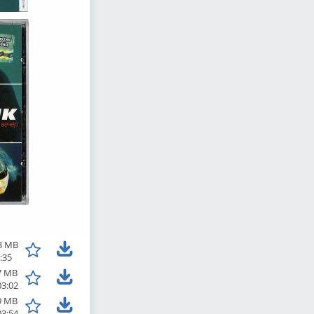
3 MB
:35
7 MB
03:02
9 MB
03:54