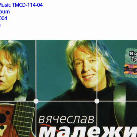
Music TMCD-114-04
lbum
004
я