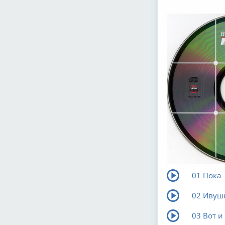
01 Пока
02 Ивуш
03 Вот и