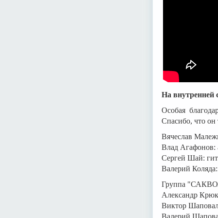
На внутренней 
Особая благода
Спасибо, что он
Вячеслав Малежи
Влад Агафонов: 
Сергей Шай: гит
Валерий Коляда:
Группа "САКВОЯ
Александр Крюк
Виктор Шаповало
Валерий Шапова