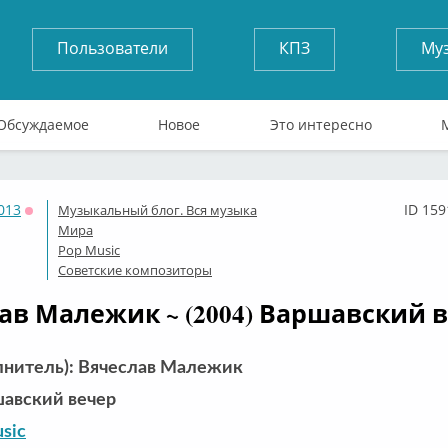
Пользователи
КПЗ
Му
Обсуждаемое
Новое
Это интересно
013
ID 159
Музыкальный блог. Вся музыка
Оффлайн
Мира
Pop Music
Советские композиторы
ав Малежик ~ (2004) Варшавский 
лнитель): Вячеслав Малежик
авский вечер
sic