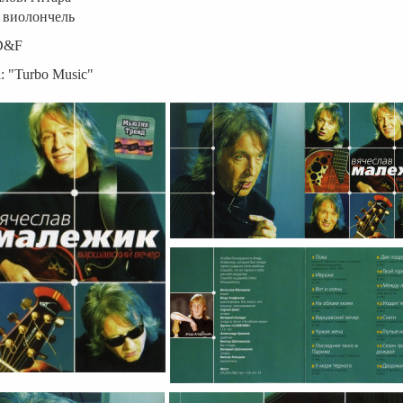
 виолончель
D&F
: "Turbo Music"