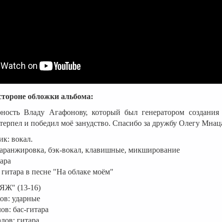
стороне обложки альбома:
рность Владу Агафонову, который был генератором создания 
 терпел и победил моё занудство. Спасибо за дружбу Олегу Мнац
к: вокал.
аранжировка, бэк-вокал, клавишные, микширование
ара
 гитара в песне "На облаке моём"
Ж" (13-16)
ов: ударные
в: бас-гитара
лов: гитара