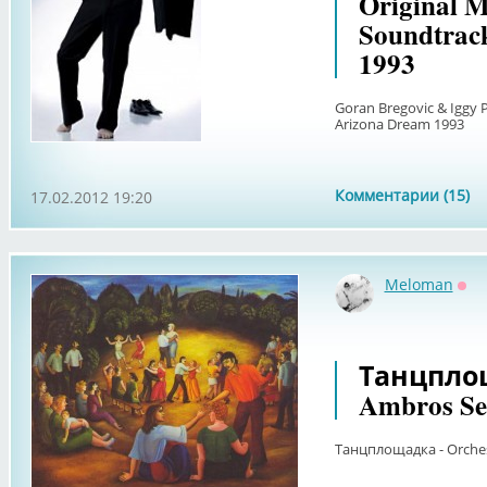
Original M
Soundtrac
1993
Goran Bregovic & Iggy P
Arizona Dream 1993
Комментарии (15)
17.02.2012 19:20
Meloman
Оф
Танцплощ
Ambros See
Танцплощадка - Orches