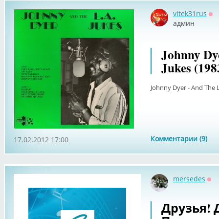
vitek31rus
Оф
админ
Johnny Dye
Jukes (198
Johnny Dyer - And The L
Комментарии (9)
17.02.2012 17:00
mersedes
Оф
Друзья! 