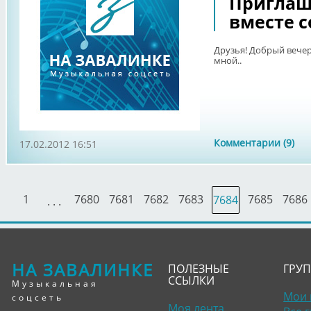
Приглаш
вместе с
Друзья! Добрый вечер
мной..
Комментарии (9)
17.02.2012 16:51
1
7680
7681
7682
7683
7685
7686
7684
. . .
НА ЗАВАЛИНКЕ
ПОЛЕЗНЫЕ
ГРУ
ССЫЛКИ
Музыкальная
Мои 
соцсеть
Моя лента