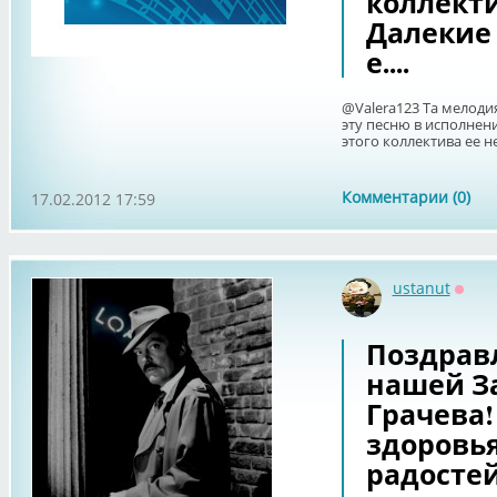
коллекти
Далекие 
е....
@Valera123 Та мелоди
эту песню в исполнени
этого коллектива ее не
Комментарии (0)
17.02.2012 17:59
ustanut
Оффл
Поздрав
нашей З
Грачева
здоровья
радостей