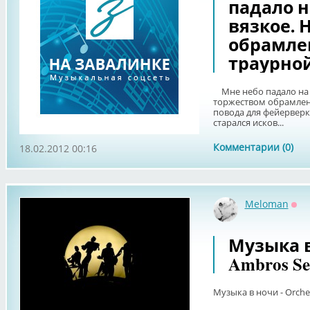
падало н
вязкое. 
обрамлен
траурной
Мне небо падало на п
торжеством обрамлен 
повода для фейерверк
старался исков...
Комментарии (0)
18.02.2012 00:16
Meloman
Оф
Музыка в 
Ambros See
Музыка в ночи - Orches