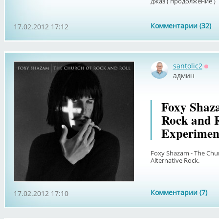
джаз ( продолжение )
Комментарии (32)
17.02.2012 17:12
santolic2
Офф
админ
Foxy Shaz
Rock and R
Experiment
Foxy Shazam - The Churc
Alternative Rock.
Комментарии (7)
17.02.2012 17:10