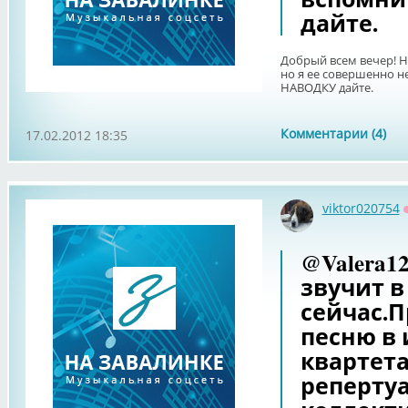
дайте.
Добрый всем вечер! Н
но я ее совершенно н
НАВОДКУ дайте.
Комментарии (4)
17.02.2012 18:35
viktor020754
@Valera1
звучит в
сейчас.П
песню в
квартета
репертуа