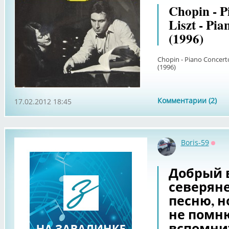
Chopin - P
Liszt - Pi
(1996)
Chopin - Piano Concerto
(1996)
Комментарии (2)
17.02.2012 18:45
Boris-59
Офф
Добрый 
северян
песню, н
не помню
вспомни