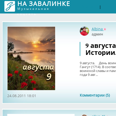
НА ЗАВАЛИНКЕ
Войти
Рег
|
Музыкальная
соцсеть
Albina
Оффла
админ
9 август
Истории
9 августа. День воин
Гангут (1714). В соот
воинской славы и памя
года 9 авг...
Комментарии (5)
24.08.2011 18:01