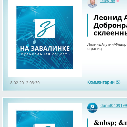
olleg-45
Оффл
Леонид 
Добронра
склеенн
Леонид Агутин/Фёдор 
страниц
Комментарии (5)
18.02.2012 03:30
daniil040919
&nbsp; &