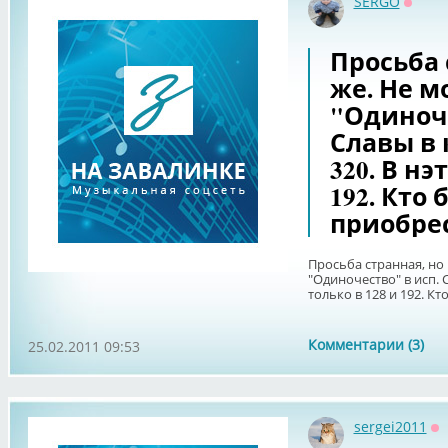
SERGO
Оффл
Просьба 
же. Не м
"Одиноче
Славы в 
320. В нэ
192. Кто
приобрес
Просьба странная, но 
"Одиночество" в исп. С
только в 128 и 192. К
Комментарии (3)
25.02.2011 09:53
sergei2011
О