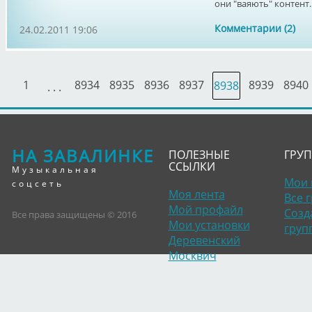
они "ваяють" контент. 
Комментарии (2)
24.02.2011 19:06
1
8934
8935
8936
8937
8939
8940
8938
. . .
НА ЗАВАЛИНКЕ
ПОЛЕЗНЫЕ
ГРУ
ССЫЛКИ
Музыкальная
Мои 
соцсеть
Моя лента
Все 
Мой профайл
Созд
Все права защищены © 2016
Мои установки
груп
Деревенский
Москвич