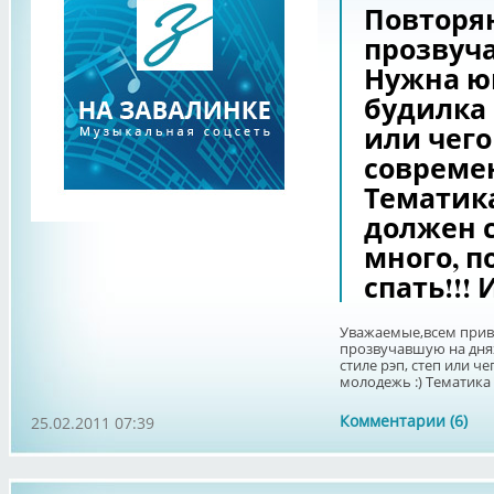
Повторяю
прозвуча
Нужна ю
будилка 
или чего
современ
Тематика
должен с
много, п
спать!!! 
Уважаемые,всем прив
прозвучавшую на дня
стиле рэп, степ или ч
молодежь :) Тематика п
Комментарии (6)
25.02.2011 07:39