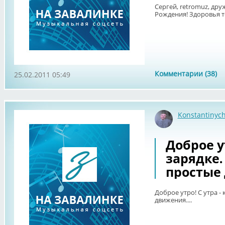
Сергей, retromuz, др
Рождения! Здоровья т
Комментарии (38)
25.02.2011 05:49
Konstantinyc
Доброе ут
зарядке
простые 
Доброе утро! С утра -
движения....