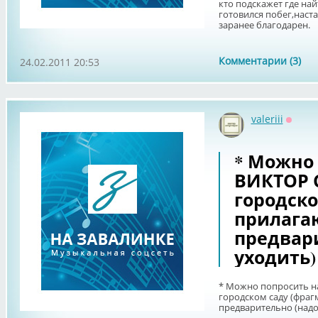
кто подскажет где на
готовился побег,настал
заранее благодарен.
Комментарии (3)
24.02.2011 20:53
valeriii
Оффл
* Можно 
ВИКТОР 
городско
прилага
предвар
уходить)
* Можно попросить н
городском саду (фраг
предварительно (надо