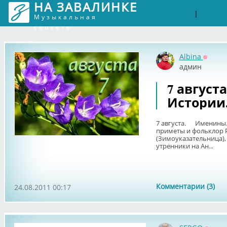
НА ЗАВАЛИНКЕ
Войти
Рег
|
Музыкальная
соцсеть
Albina
Оффла
админ
7 август
Истории
7 августа. Именины.
приметы и фольклор 
(Зимоуказательница),
утренники на Ан...
Комментарии (3)
24.08.2011 00:17