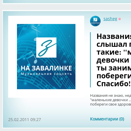
sasheg
Оффл
Названия
слышал п
такие: 
девочки 
ты заним
побереги
Спасибо!
Названия не знаю, нед
"маленькие девочки ..
побереги свое здоровь
Комментарии (0)
25.02.2011 09:27