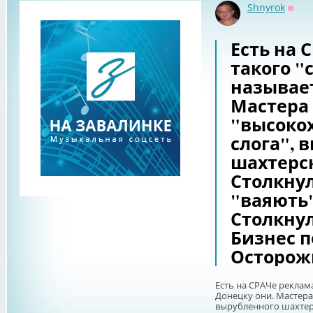
Shnyrok
Офф
Есть на 
такого "
называет
Мастера
"высоко
слога", 
шахтерск
Столкнул
"ваяють"
Столкнул
Бизнес п
Осторож
Есть на СРАЧе реклама
Донецку они. Мастера
вырубленного шахтерс