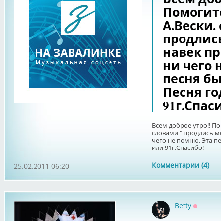
Помогите
А.Вески.
продлись
навек п
ни чего 
песня бы
Песня го
91г.Спас
Всем доброе утро!! По
словами " продлись м
чего не помню. Эта пе
или 91г.Спасибо!
Комментарии (4)
25.02.2011 06:20
Betty
Оффлай