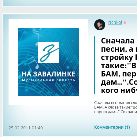
richkof
Оффл
Сначала
песни, а
стройку 
такие:"В
БАМ, пе
дам...".
кого ниб
Сначала вспомнил сло
БАМ. А слова такие:"В
парню дам...".Сохрани
Комментарии (1)
25.02.2011 01:40