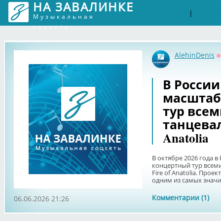
НА ЗАВАЛИНКЕ
Войти
Рег
|
Музыкальная
соцсеть
AlehinDenis
О
В России
масштаб
тур все
танцевал
Anatolia
В октябре 2026 года 
концертный тур всем
Fire of Anatolia. Прое
одним из самых значим
Комментарии (1)
06.06.2026 21:26