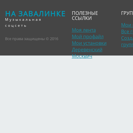
НА ЗАВАЛИНКЕ
ПОЛЕЗНЫЕ
ГРУ
ССЫЛКИ
Музыкальная
Мои 
соцсеть
Моя лента
Все 
Мой профайл
Созд
Все права защищены © 2016
Мои установки
груп
Деревенский
Москвич