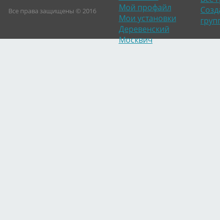
Мой профайл
Созд
Все права защищены © 2016
Мои установки
груп
Деревенский
Москвич