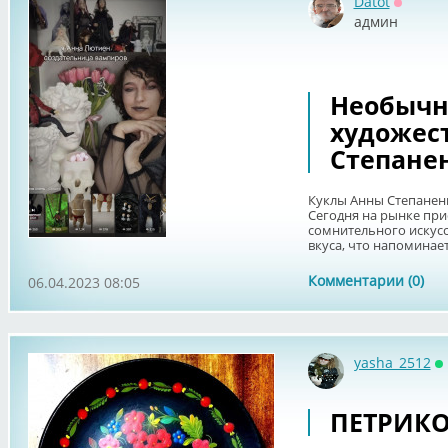
Datot
Оффла
админ
Необычн
художес
Степане
Куклы Анны Степанен
Сегодня на рынке при
сомнительного искусс
вкуса, что напоминает
Комментарии (0)
06.04.2023 08:05
yasha_2512
О
ПЕТРИКО