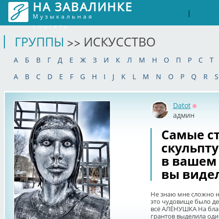
НА ЗАВАЛИНКЕ
Войти
Рег
|
Музыкальная
соцсеть
ГРУППЫ
>> ИСКУССТВО
А
Б
В
Г
Д
Е
Ж
З
И
К
Л
М
Н
О
П
Р
С
Т
A
B
C
D
E
F
G
H
I
J
K
L
M
N
O
P
Q
R
S
Datot
Оффла
админ
Самые с
скульпт
в вашем 
вы виде
Не знаю мне сложно на
это чудовище было де
всё АЛЁНУШКА На благ
грантов выделила один 