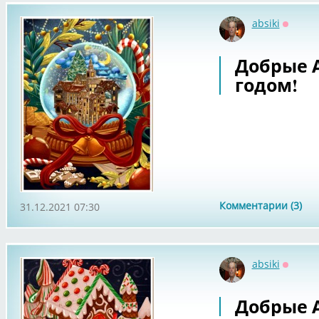
absiki
Оффла
Добрые 
годом!
Комментарии (3)
31.12.2021 07:30
absiki
Оффла
Добрые А