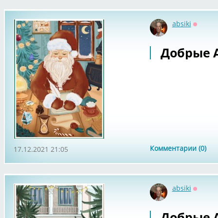
absiki
Оффла
Добрые А
Комментарии (0)
17.12.2021 21:05
absiki
Оффла
Добрые А