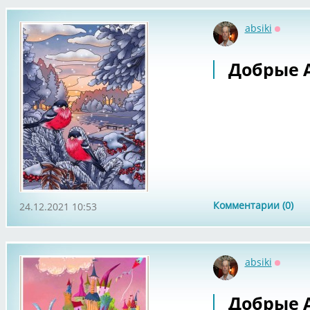
absiki
Оффла
Добрые А
Комментарии (0)
24.12.2021 10:53
absiki
Оффла
Добрые А