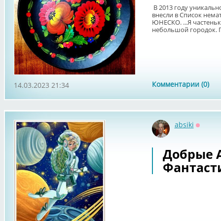
В 2013 году уникальн
внесли в Список нема
ЮНЕСКО. ...Я частень
небольшой городок. Пе
Комментарии (0)
14.03.2023 21:34
absiki
Оффла
Добрые 
Фантаст