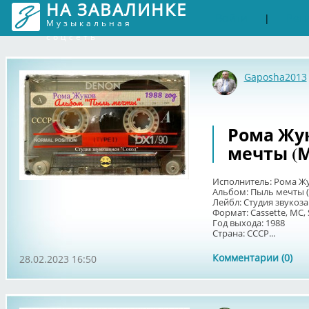
НА ЗАВАЛИНКЕ
Войти
Рег
|
Музыкальная
соцсеть
Gaposha2013
Рома Жук
мечты (
Исполнитель: Рома Ж
Альбом: Пыль мечты 
Лейбл: Студия звукоза
Формат: Cassette, MC,
Год выхода: 1988
Страна: СССР...
Комментарии (0)
28.02.2023 16:50