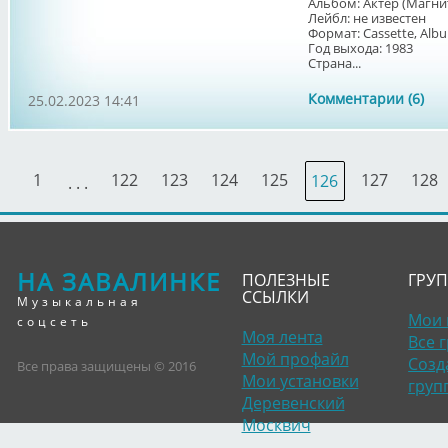
Альбом: Актёр (Магн
Лейбл: не известен
Формат: Cassette, Al
Год выхода: 1983
Страна...
Комментарии (6)
25.02.2023 14:41
1
122
123
124
125
127
128
126
. . .
НА ЗАВАЛИНКЕ
ПОЛЕЗНЫЕ
ГРУ
ССЫЛКИ
Музыкальная
Мои 
соцсеть
Моя лента
Все 
Мой профайл
Созд
Все права защищены © 2016
Мои установки
груп
Деревенский
Москвич