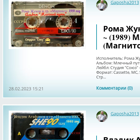
Gaposha2013
Рома Жу
~ (1989)
(Магнит
Исполнитель: Рома Ж
Альбом: Млечный пут
Лейбл: Студия "Союз" 
Формат: Cassette, MC,
Стр...
Комментарии (0)
28.02.2023 15:21
Gaposha2013
Владик 