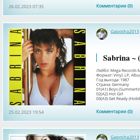
Комментарии (0)
26.02.2023 07:35
Gaposha2013
Sabrina ~ 
Лейбл: Mega Records 
Формат: Vinyl, LP, Alb
Год выхода: 1987
Страна: Germany
01(А1) Boys (Summerti
02(А2) Hot Girl
03(А3) Get Ready (Holida
Комментарии (0)
25.02.2023 19:54
Gaposha2013