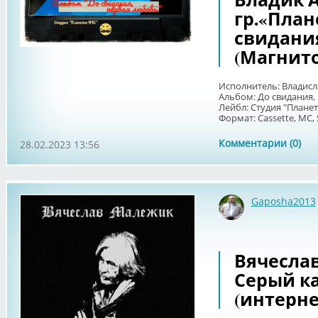
гр.«Плане
свидания
(Магнит
Исполнитель: Владисл
Альбом: До свидания,
Лейбл: Студия "Плане
Формат: Cassette, MC, S
Комментарии (0)
28.02.2023 13:56
Gaposha2013
Вячеслав
Серый к
(интерне