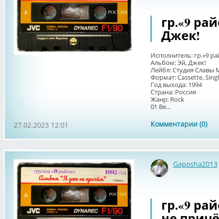
гр.«9 рай
Джек!
Исполнитель: гр.«9 ра
Альбом: Эй, Джек!
Лейбл: Студия Славы 
Формат: Cassette, Sing
Год выхода: 1994
Страна: Россия
Жанр: Rock
01 Ве...
Комментарии (0)
27.02.2023 12:01
Gaposha2013
гр.«9 рай
не прич