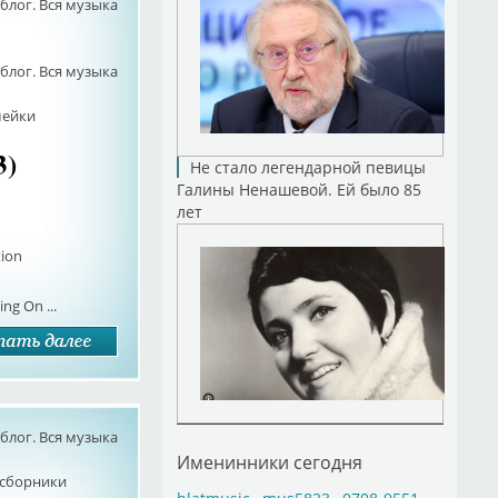
лог. Вся музыка
лог. Вся музыка
мейки
3)
Не стало легендарной певицы
Галины Ненашевой. Ей было 85
лет
tion
ng On ...
лог. Вся музыка
Именинники сегодня
сборники