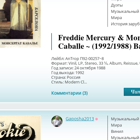
Дуэты
Музыкальный б
Мира
История зару
Freddie Mercury & Mon
Caballe ~ (1992/1988) B
Лейбл: AnTrop П92-00257~8
Формат: Vinil, LP, Stereo, 33 ⅓, Album, Reissue, 
Год записи: 24 октября 1988
Год выхода: 1992
Страна: Россия
Стиль: Modern Cl...
Комментарии (3)
Gaposha2013
Музыкальный б
Оффлайн
Мира
Винил
Музыкальный б