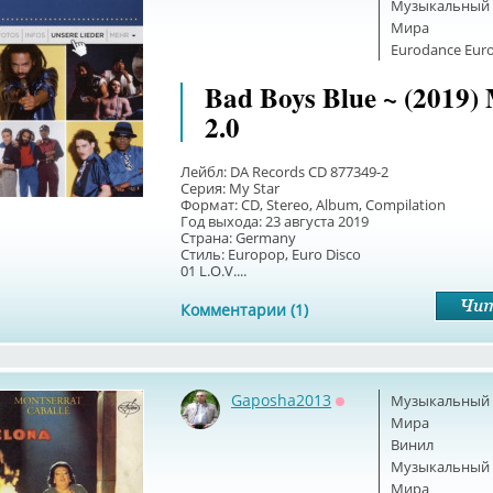
Музыкальный б
Мира
Eurodance Euro
Bad Boys Blue ~ (2019)
2.0
Лейбл: DA Records CD 877349-2
Серия: My Star
Формат: CD, Stereo, Album, Compilation
Год выхода: 23 августа 2019
Страна: Germany
Стиль: Europop, Euro Disco
01 L.O.V....
Комментарии (1)
Gaposha2013
Музыкальный б
Оффлайн
Мира
Винил
Музыкальный б
Мира