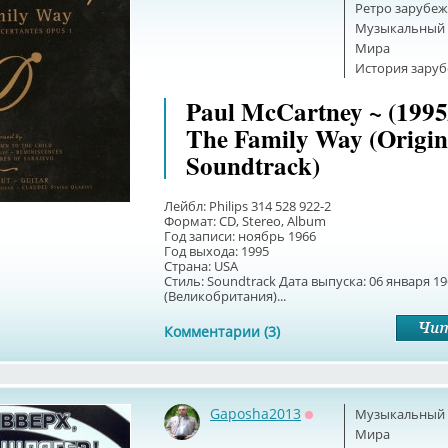
Ретро зарубеж
Музыкальный б
Мира
История зару
Paul McCartney ~ (1995
The Family Way (Origin
Soundtrack)
Лейбл: Philips 314 528 922-2
Формат: CD, Stereo, Album
Год записи: ноябрь 1966
Год выхода: 1995
Страна: USA
Стиль: Soundtrack Дата выпуска: 06 января 1
(Великобритания)...
Комментарии (3)
Gaposha2013
Музыкальный б
Оффлайн
Мира