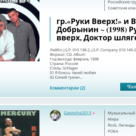
Российские г
Советские ко
гр.«Руки Вверх!» и 
Добрынин ~ (1998) Р
вверх, Доктор шляг
Лейбл: J.S.P. 010 138-2, J.S.P. Company 010 149-2
Формат: CD, Album
Год выхода: февраль 1998
Страна: Россия
Стиль: Schlager
01 Я боюсь твоей любви
02 Синий туман...
Комментарии (2)
Gaposha2013
Музыкальный б
Оффлайн
Мира
Rock. Легенды
РОКА