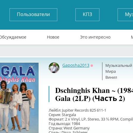
Пользователи
КПЗ
Му
Обсуждаемое
Новое
Это интересно
Gaposha2013
Музыкальный б
Оффлайн
Мира
Винил
Dschinghis Khan ~ (1984
Gala (2LP) (Часть 2)
Лейбл: Jupiter Records 825 611-1
Серия: Stargala
Формат: 2 x Vinyl, LP, Stereo, 33 ⅓ RPM, Compil
Год выхода: 1984
Страна: West Germany
Стиль: Disco, Schlager