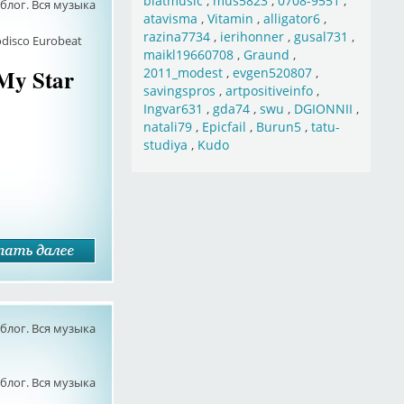
blatmusic
,
mus5823
,
0708-9551
,
лог. Вся музыка
atavisma
,
Vitamin
,
alligator6
,
razina7734
,
ierihonner
,
gusal731
,
disco Eurobeat
maikl19660708
,
Graund
,
 My Star
2011_modest
,
evgen520807
,
savingspros
,
artpositiveinfo
,
Ingvar631
,
gda74
,
swu
,
DGIONNII
,
natali79
,
Epicfail
,
Burun5
,
tatu-
studiya
,
Kudo
лог. Вся музыка
лог. Вся музыка