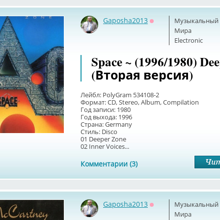
Gaposha2013
Музыкальный б
Оффлайн
Мира
Electronic
Space ~ (1996/1980) De
(Вторая версия)
Лейбл: PolyGram 534108-2
Формат: CD, Stereo, Album, Compilation
Год записи: 1980
Год выхода: 1996
Страна: Germany
Стиль: Disco
01 Deeper Zone
02 Inner Voices...
Комментарии (3)
Gaposha2013
Музыкальный б
Оффлайн
Мира