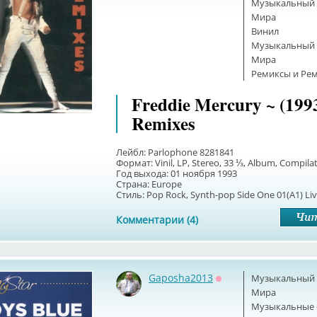
Музыкальный б
Мира
Винил
Музыкальный б
Мира
Ремиксы и Ре
Freddie Mercury ~ (199
Remixes
Лейбл: Parlophone 8281841
Формат: Vinil, LP, Stereo, 33 ⅓, Album, Compila
Год выхода: 01 ноября 1993
Страна: Europe
Стиль: Pop Rock, Synth-pop Side One 01(A1) Livi
Комментарии (4)
Gaposha2013
Музыкальный б
Оффлайн
Мира
Музыкальные 