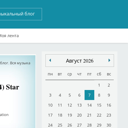
зыкальный блог
Моя лента
Август 2026
лог. Вся музыка
пн
вт
ср
чт
пт
сб
вс
) Star
1
2
3
4
5
6
7
8
9
10
11
12
13
14
15
16
ation
17
18
19
20
21
22
23
24
25
26
27
28
29
30