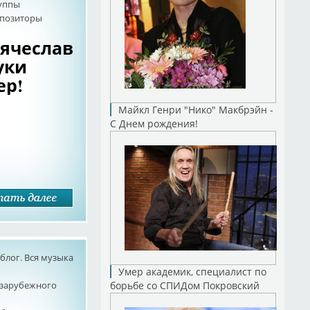
руппы
мпозиторы
Вячеслав
уки
ер!
Майкл Генри "Нико" Макбрэйн -
С Днем рождения!
лог. Вся музыка
Умер академик, специалист по
 зарубежного
борьбе со СПИДом Покровский