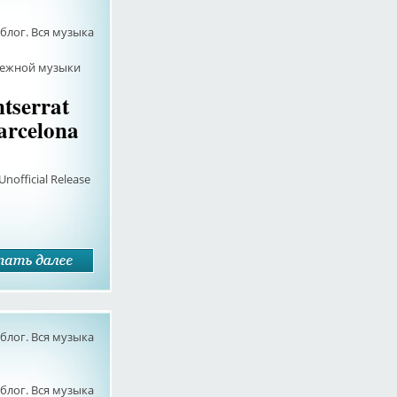
лог. Вся музыка
бежной музыки
tserrat
arcelona
Unofficial Release
лог. Вся музыка
лог. Вся музыка