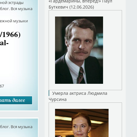
«Гардемарины, вперед!» Паул
ной эстрады
Буткевич (12.06.2026)
лог. Вся музыка
бежной музыки
/1966)
al-
967
Умерла актриса Людмила
Чурсина
лог. Вся музыка