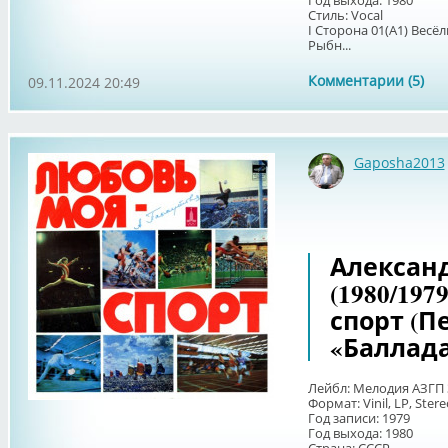
Год выхода: 1980
Стиль: Vocal
I Сторона 01(А1) Вес
Рыбн...
Комментарии (5)
09.11.2024 20:49
Gaposha2013
Александ
(1980/197
спорт (П
«Баллада
Лейбл: Мелодия АЗГП 
Формат: Vinil, LP, Ster
Год записи: 1979
Год выхода: 1980