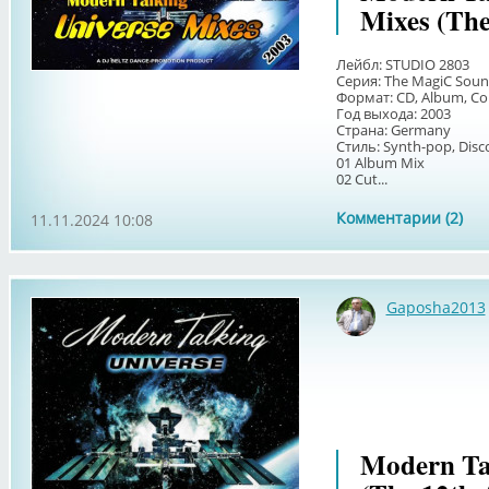
Mixes (Th
Лейбл: STUDIO 2803
Серия: The MagiС Soun
Формат: CD, Album, Co
Год выхода: 2003
Страна: Germany
Стиль: Synth-pop, Disc
01 Album Mix
02 Cut...
Комментарии (2)
11.11.2024 10:08
Gaposha2013
Modern Tal