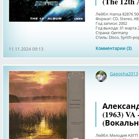
(The 12th
Лейбл: Hansa 82876 50
Формат: CD, Stereo, A
Год записи: 2002
Год выхода: 31 марта 
Страна: Germany
Стиль: Disco, Synth-pop
Комментарии (3)
11.11.2024 09:13
Gaposha2013
Александ
(1963) V
(Вокальн
Лейбл: Мелодия АЗГП 