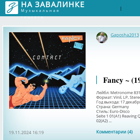
НА ЗАВАЛИНКЕ
Войти
Рег
|
Музыкальная
соцсеть
Gaposha2013
Fancy ~ (1
Лейбл: Metronome 831
Формат: Vinil, LP, Ster
Год выхода: 17 декабр
Страна: Germany
Стиль: Euro-Disco
Seite 1 01(A1) Reaving
02(A2) ...
Комментарии (4)
19.11.2024 16:19