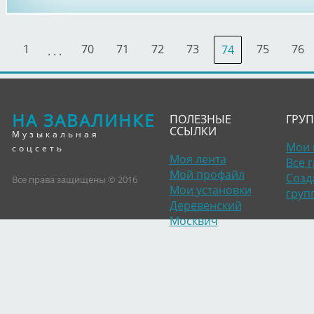
1
70
71
72
73
75
76
74
. . .
НА ЗАВАЛИНКЕ
ПОЛЕЗНЫЕ
ГРУ
ССЫЛКИ
Музыкальная
Мои 
соцсеть
Моя лента
Все 
Мой профайл
Созд
Все права защищены © 2016
Мои установки
груп
Деревенский
Москвич