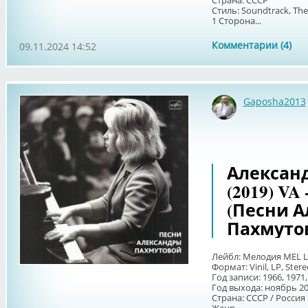
Страна: СССР
Стиль: Soundtrack, The
1 Сторона...
Комментарии (4)
09.11.2024 14:52
Gaposha2013
Александ
(2019) VA
(Песни 
Пахмуто
Лейбл: Мелодия MEL L
Формат: Vinil, LP, Ster
Год записи: 1966, 1971,
Год выхода: ноябрь 2
Страна: СССР / Россия