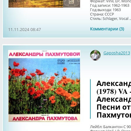
Формат: Vinil, ЕP, Mon
Год записи: 1962-1963
Год выхода: 1963
Страна: СССР
Стиль: Schlager, Vocal ..
Комментарии (3)
11.11.2024 08:47
Gaposha2013
Александ
(1978) VA
Алексан
Песни от
Пахмуто
Лейбл: Балкантон С 9