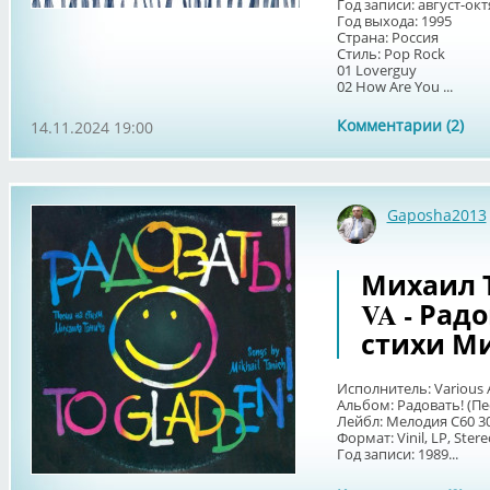
Год записи: август-ок
Год выхода: 1995
Страна: Россия
Стиль: Pop Rock
01 Loverguy
02 How Are You ...
Комментарии (2)
14.11.2024 19:00
Gaposha2013
Михаил Т
VA - Рад
стихи М
Исполнитель: Various A
Альбом: Радовать! (П
Лейбл: Мелодия С60 3
Формат: Vinil, LP, Ster
Год записи: 1989...