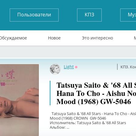
Пользователи
КПЗ
Му
Обсуждаемое
Новое
Это интересно
Light
КПЗ. Ко
Оффлайн
Tatsuya Saito & '68 All 
Hana To Cho - Aishu No
Mood (1968) GW-5046
Tatsuya Saito & '68 All Stars - Hana To Cho - Ai
Mood (1968) CROWN GW-5046
Исполнитель: Tatsuya Saito & '68 All Stars
Альбом: ...