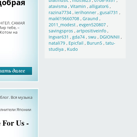
 добрая
blatmusic
,
mus5823
,
0708-9551
,
atavisma
,
Vitamin
,
alligator6
,
razina7734
,
ierihonner
,
gusal731
,
maikl19660708
,
Graund
,
АНГЕЛ. САМАЯ
2011_modest
,
evgen520807
,
ир тебе, –
savingspros
,
artpositiveinfo
,
 Котом на
Ingvar631
,
gda74
,
swu
,
DGIONNII
,
natali79
,
Epicfail
,
Burun5
,
tatu-
studiya
,
Kudo
лог. Вся музыка
олнители Японии
 For Us -