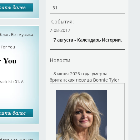
31
События:
7-08-2017
лог. Вся музыка
7 августа - Календарь Истории.
 For You
r You
Новости
8 июля 2026 года умерла
британская певица Bonnie Tyler.
acklist: 01. A