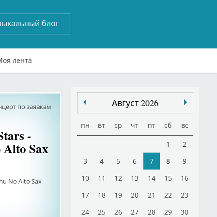
зыкальный блог
Моя лента
Август 2026
нцерт по заявкам
пн
вт
ср
чт
пт
сб
вс
Stars -
 Alto Sax
1
2
3
4
5
6
7
8
9
10
11
12
13
14
15
16
shu No Alto Sax
17
18
19
20
21
22
23
24
25
26
27
28
29
30