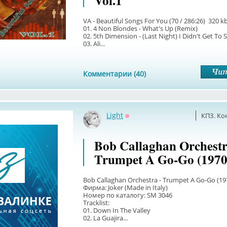
Vol.1
VA - Beautiful Songs For You (70 / 286:26) 320 kb
01. 4 Non Blondes - What's Up (Remix)
02. 5th Dimension - (Last Night) I Didn't Get To S
03. Ali...
Комментарии (40)
Light
КПЗ. Ко
Оффлайн
Bob Callaghan Orchestr
Trumpet A Go-Go (1970
Bob Callaghan Orchestra - Trumpet A Go-Go (1
Фирма: Joker (Made in Italy)
Номер по каталогу: SM 3046
Tracklist:
01. Down In The Valley
02. La Guajira...