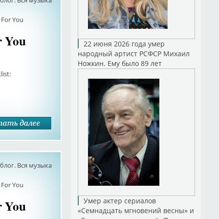
лог. Вся музыка
 For You
r You
22 июня 2026 года умер
народный артист РСФСР Михаил
Ножкин. Ему было 89 лет
ist:
лог. Вся музыка
 For You
Умер актер сериалов
r You
«Семнадцать мгновений весны» и