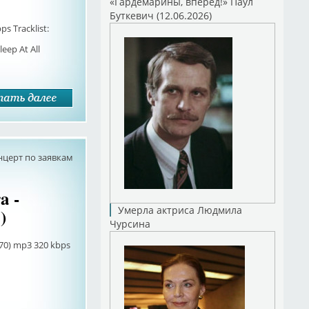
«Гардемарины, вперед!» Паул
Буткевич (12.06.2026)
ps Tracklist:
leep At All
нцерт по заявкам
a -
Умерла актриса Людмила
)
Чурсина
970) mp3 320 kbps