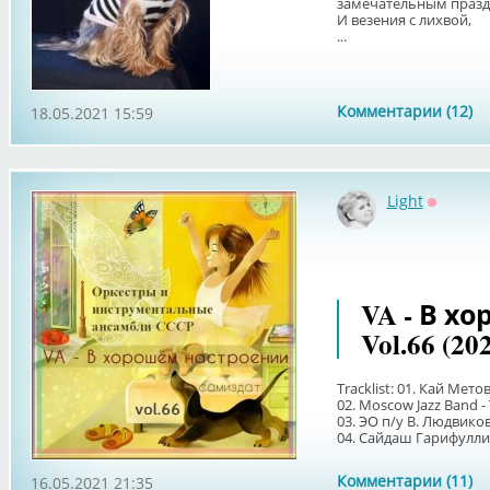
замечательным празд
И везения с лихвой,
...
Комментарии (12)
18.05.2021 15:59
Light
Оффлай
VA - В х
Vol.66 (20
Tracklist: 01. Кай Мет
02. Moscow Jazz Band - 
03. ЭО п/у В. Людвико
04. Сайдаш Гарифуллин
Комментарии (11)
16.05.2021 21:35