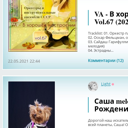
VA - В х
Vol.67 (20
Tracklist: 01. Оркестр
02. Оскар Фельцман, 
03. Сайдаш Гарифулли
мелодия)
04. Эстрадны...
Комментарии (12)
22.05.2021 22:44
Light
Оффлай
Саша mel
Рождени
Дорогой наш искатель
всей планеты, Саша! 