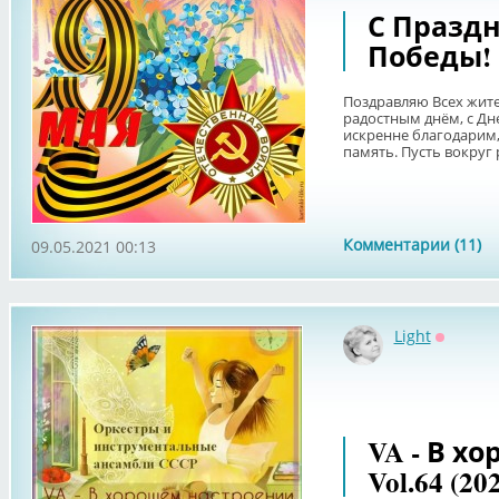
С Празд
Победы!
Поздравляю Всех жите
радостным днём, с Дне
искренне благодарим
память. Пусть вокруг р
Комментарии (11)
09.05.2021 00:13
Light
Оффлай
VA - В х
Vol.64 (20