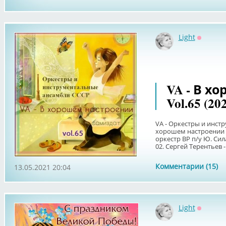
Light
Оффлай
VA - В х
Vol.65 (20
VA - Оркестры и инст
хорошем настроении Vol
оркестр ВР п/у Ю. Сил
02. Сергей Терентьев - 
Комментарии (15)
13.05.2021 20:04
Light
Оффлай