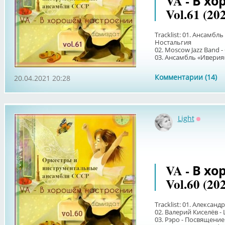
VA - В х
Vol.61 (20
Tracklist: 01. Ансамбль
Ностальгия
02. Moscow Jazz Band - C
03. Ансамбль «Иверия»,
Комментарии (14)
20.04.2021 20:28
Light
Оффлай
VA - В х
Vol.60 (20
Tracklist: 01. Александ
02. Валерий Киселёв - L
03. Рэро - Посвящение