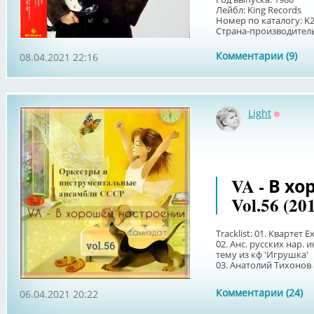
Лейбл: King Records
Номер по каталогу: K2
Страна-производитель: 
Комментарии (9)
08.04.2021 22:16
Light
Оффлай
VA - В х
Vol.56 (20
Tracklist: 01. Кварте
02. Анс. русских нар.
тему из кф 'Игрушка'
03. Анатолий Тихонов 
Комментарии (24)
06.04.2021 20:22