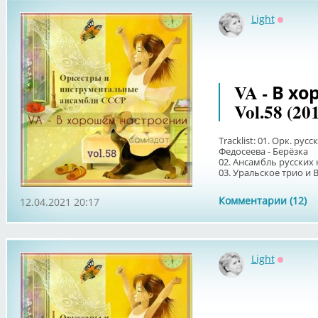
Light
Оффлай
VA - В х
Vol.58 (20
Tracklist: 01. Орк. рус
Федосеева - Берёзка
02. Ансамбль русских
03. Уральское трио и В
Комментарии (12)
12.04.2021 20:17
Light
Оффлай