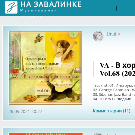
НА ЗАВАЛИНКЕ
Войти
Рег
|
Музыкальная
соцсеть
Light
Оффлай
VA - В х
Vol.68 (20
Tracklist: 01. Инструм
02. George Garanian - 
03. Siberian Jazz Band -
04. ЭО п/у В. Людвик...
Комментарии (11)
26.05.2021 20:27