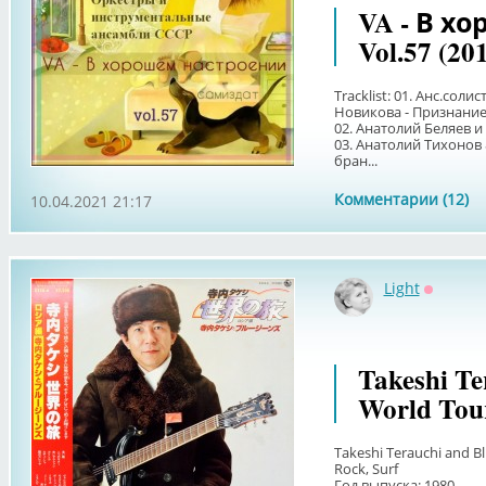
VA - В х
Vol.57 (20
Tracklist: 01. Анс.сол
Новикова - Признани
02. Анатолий Беляев и
03. Анатолий Тихонов
бран...
Комментарии (12)
10.04.2021 21:17
Light
Оффлай
Takeshi Te
World Tour
Takeshi Terauchi and Bl
Rock, Surf
Год выпуска: 1980