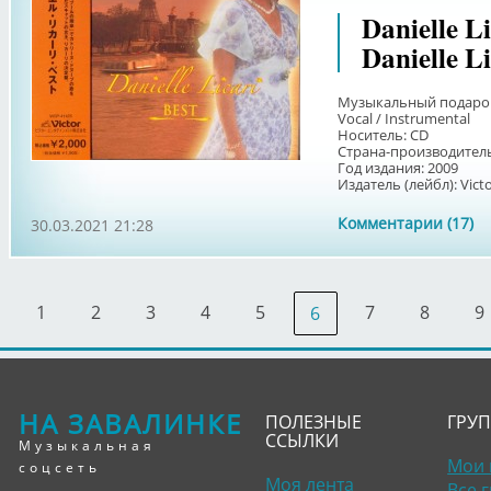
Danielle 
Danielle Li
Музыкальный подарок 
Vocal / Instrumental
Носитель: CD
Страна-производитель
Год издания: 2009
Издатель (лейбл): Victor
Комментарии (17)
30.03.2021 21:28
1
2
3
4
5
7
8
9
6
НА ЗАВАЛИНКЕ
ПОЛЕЗНЫЕ
ГРУ
ССЫЛКИ
Музыкальная
Мои 
соцсеть
Моя лента
Все 