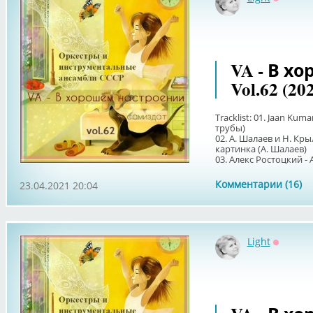
Оффлай
VA - В х
Vol.62 (20
Tracklist: 01. Jaan Kum
трубы)
02. А. Шалаев и Н. Кр
картинка (А. Шалаев)
03. Алекс Ростоцкий - A
Комментарии (16)
23.04.2021 20:04
Light
Оффлай