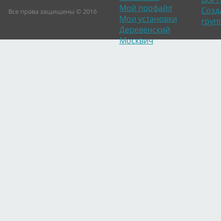
Мой профайл
Созд
Все права защищены © 2016
Мои установки
груп
Деревенский
Москвич