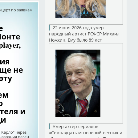
нцерт по заявкам
е
22 июня 2026 года умер
Монте
народный артист РСФСР Михаил
Ножкин. Ему было 89 лет
layer,
ния
бще не
эту
ем
о
теля и
ци
Умер актер сериалов
 Карло" через
«Семнадцать мгновений весны» и
 названия песен