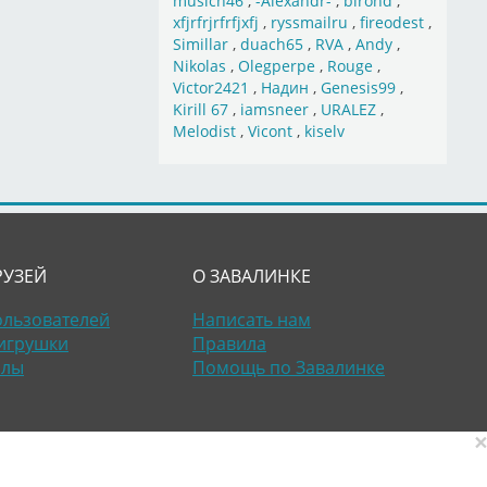
musich46
,
-Alexandr-
,
birond
,
xfjrfrjrfrfjxfj
,
ryssmailru
,
fireodest
,
Simillar
,
duach65
,
RVA
,
Andy
,
Nikolas
,
Olegperpe
,
Rouge
,
Victor2421
,
Надин
,
Genesis99
,
Kirill 67
,
iamsneer
,
URALEZ
,
Melodist
,
Vicont
,
kiselv
РУЗЕЙ
О ЗАВАЛИНКЕ
ользователей
Написать нам
игрушки
Правила
алы
Помощь по Завалинке
×