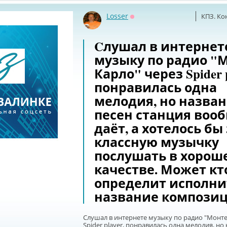
Losser
КПЗ. Ко
Оффлайн
Cлушал в интернет
музыку по радио "
Карло" через Spider p
понравилась одна
мелодия, но назва
песен станция воо
даёт, а хотелось бы 
классную музычку
послушать в хорош
качестве. Может кт
определит исполни
название компози
Cлушал в интернете музыку по радио "Монте
Spider player, понравилась одна мелодия, но