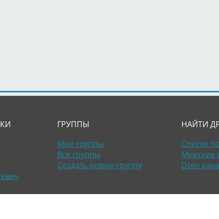
ЛКИ
ГРУППЫ
НАЙТИ Д
Мои группы
Список п
Все группы
Мужские 
Создать новую группу
Dzen кан
сквич