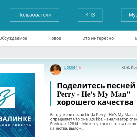
Пользователи
КПЗ
Му
Обсуждаемое
Новое
Это интересно
Losser
КПЗ. Ко
Оффлайн
Поделитесь песней 
Perry - He's My Man"
хорошего качества
Есть у меня песня Linda Perry - He's My Man 
определяет что она 320 kbs, - анализатор спе
Funk как 128 kbs Может у кого есть эта песн
качества, вылож...