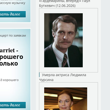
«Гардемарины, вперед!» Паул
классную музычку
Буткевич (12.06.2026)
нцерт по заявкам
riet -
хорошего
только
Умерла актриса Людмила
Чурсина
mp3 хорошего