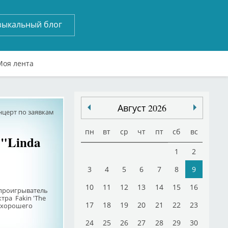
зыкальный блог
Моя лента
Август 2026
нцерт по заявкам
пн
вт
ср
чт
пт
сб
вс
"Linda
1
2
3
4
5
6
7
8
9
10
11
12
13
14
15
16
- проигрыватель
ктра Fakin 'The
17
18
19
20
21
22
23
я хорошего
24
25
26
27
28
29
30