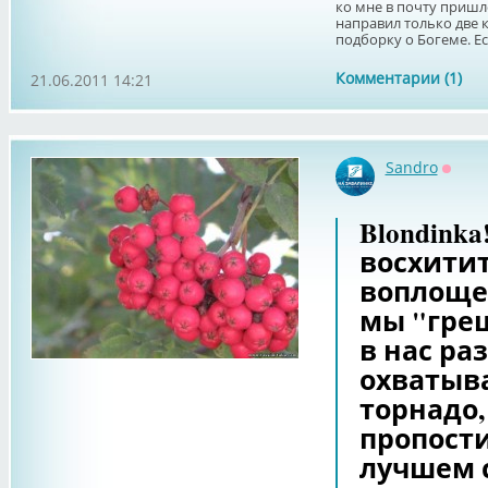
ко мне в почту пришло
направил только две
подборку о Богеме. Ест
Комментарии (1)
21.06.2011 14:21
Sandro
Оффл
Blondinka
восхити
воплощен
мы "греш
в нас ра
охватыва
торнадо,
пропости
лучшем с