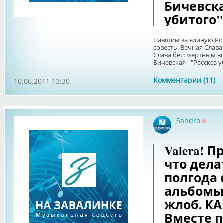
Бичевска
убитого"
Павшим за единую Рос
совесть. Вечная Слав
Слава бессмертным в
Бичевская - "Рассказ 
Комментарии (11)
10.06.2011 13:30
Sandro
Оффл
Valera! П
что дела
полгода
альбомы,
жлоб. КА
Вместе п