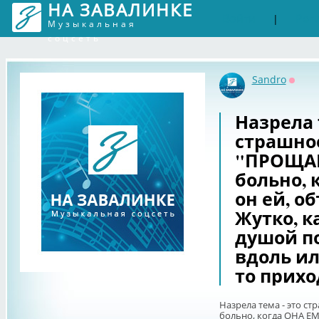
НА ЗАВАЛИНКЕ
Войти
Рег
|
Музыкальная
соцсеть
Sandro
Оффл
Назрела 
страшно
"ПРОЩАЙ
больно, 
он ей, о
Жутко, к
душой п
вдоль ил
то прихо
Назрела тема - это с
больно, когда ОНА ЕМУ