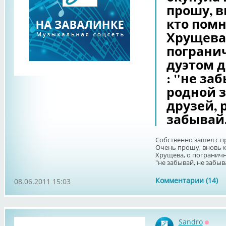
прошу, в
кто пом
Хрущева,
пограни
дуэтом 
: "не за
родной з
друзей, 
забывай.
Собственно зашел с пр
Очень прошу, вновь к
Хрущева, о пограничн
"не забывай, не забыва
Комментарии (14)
08.06.2011 15:03
Sandro