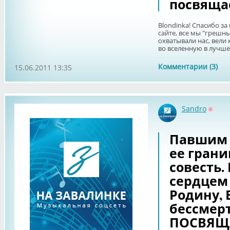
посвящае
Blondinka! Спасибо з
сайте, все мы "грешны
охватывали нас, вели 
во вселенную в лучшем
Комментарии (3)
15.06.2011 13:35
Sandro
Оффл
Павшим 
ее грани
совесть.
сердцем
Родину, 
бессмер
ПОСВЯЩА