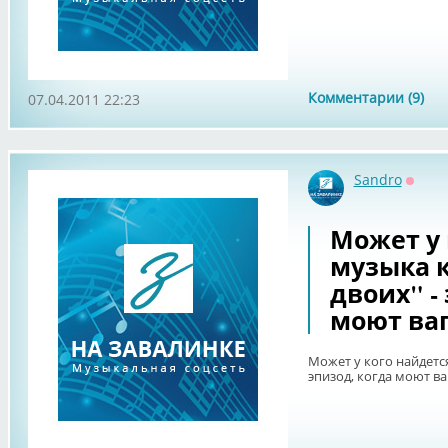
Комментарии (9)
07.04.2011 22:23
Sandro
Оффл
Может у 
музыка к
двоих" -
моют ва
Может у кого найдется
эпизод, когда моют в