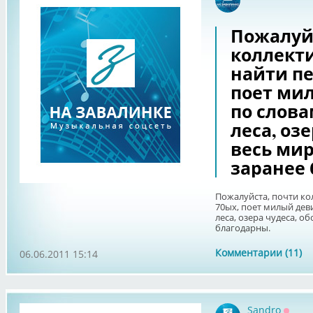
Оффл
Пожалуй
коллект
найти пе
поет мил
по слова
леса, оз
весь мир
заранее 
Пожалуйста, почти ко
70ых, поет милый деви
леса, озера чудеса, об
благодарны.
Комментарии (11)
06.06.2011 15:14
Sandro