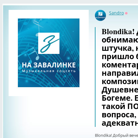
Sandro
Оффл
Blondika
обнимаю,
штучка, 
пришло б
коментар
направил
компози
Душевне
Богеме. 
такой П
вопроса,
адекватн
Blondika! Добрый вече