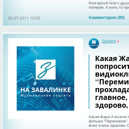
болгаркой тело с душ
поперек. А жить то при
Комментарии (89)
06.07.2011 15:05
Sandro
Оффл
Какая Жа
попроси
видиокл
"Перемир
прохлада
главное,
здорово,
Какая Жара! А можно 
фильма "Перемирие", 
всем очень здорово, 