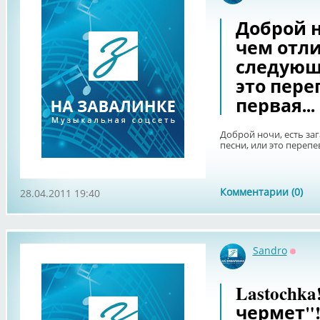
Доброй н
чем отл
следующ
это пере
первая...
Доброй ночи, есть за
песни, или это перепев
Комментарии (0)
28.04.2011 19:40
Sandro
Оффл
Lastochka
чермет"