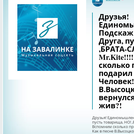
Оффл
Друзья!
Едином
Подскаж
Друга, п
,БРАТА-С
Mr.Kite!!
сколько 
подарил 
Человек!
В.Высоцког
вернулся
жив?!
Друзья! Единомышленн
пусть товарища, НО! ,Б
Вспомним сколько пре
Как в песне В.Высоцкого.