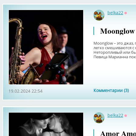
belka22
Оффл
Moonglow 
Moonglow – это джаз, 
легко смешиваются с
Неторопливый или быс
Певица Марианна поко
Комментарии (3)
19.02.2024 22:54
belka22
Оффл
Amor Amo