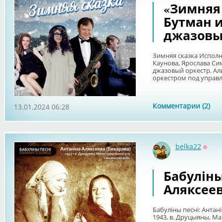
«Зимняя 
Бутман 
джазовы
Зимняя сказка Исполн
Каунова, Ярослава Си
джазовый оркестр. А
оркестром под управл
Комментарии (2)
13.01.2024 06:28
belka22
Оффл
Бабуліны
Аляксеев
Бабуліны песні: Антан
1943, в. Друцыяны, М