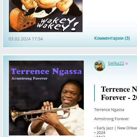
Комментарии (3)
03.02.2024 17:54
belka22
Оффл
Terrence N
Forever - 
Terrence Ngassa
Armstrong Forever
• Early Jazz | New Orlea
• 2024