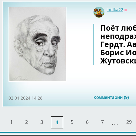
belka22
Оффл
Поёт лю
неподра
Гердт. А
Борис И
Жутовск
Комментарии (9)
02.01.2024 14:28
1
2
3
5
6
7
29
4
. . .