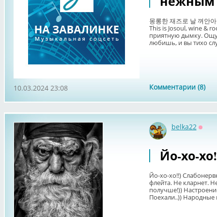
нежным 
몽롱한 재즈로 날 껴안아 주세요 (
This is Josoul, wine & 
приятную дымку. Ощущ
любишь, и вы тихо слу
Комментарии (8)
10.03.2024 23:08
belka22
Оффл
Йо-хо-хо
Йо-хо-хо!!) Слабонер
флейта. Не кларнет. Н
получше!)) Настроени
Поехали..)) Народные и