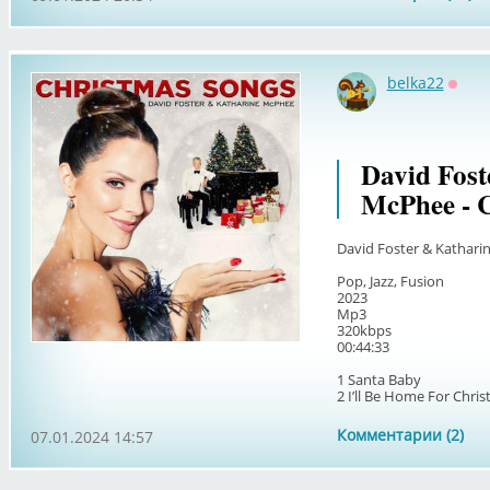
belka22
Оффл
David Fost
McPhee - C
David Foster & Kathari
Pop, Jazz, Fusion
2023
Mp3
320kbps
00:44:33
1 Santa Baby
2 I’ll Be Home For Christ
Комментарии (2)
07.01.2024 14:57