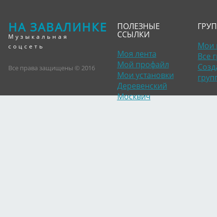
НА ЗАВАЛИНКЕ
ПОЛЕЗНЫЕ
ГРУ
ССЫЛКИ
Музыкальная
Мои 
соцсеть
Моя лента
Все 
Мой профайл
Созд
Все права защищены © 2016
Мои установки
груп
Деревенский
Москвич