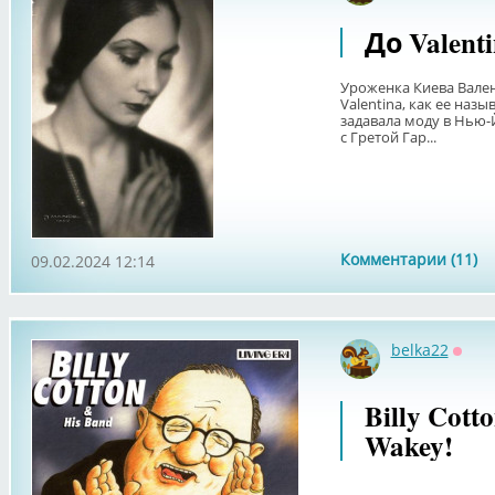
До Valent
Уроженка Киева Вален
Valentina, как ее наз
задавала моду в Нью-Й
с Гретой Гар...
Комментарии (11)
09.02.2024 12:14
belka22
Оффл
Billy Cot
Wakey!