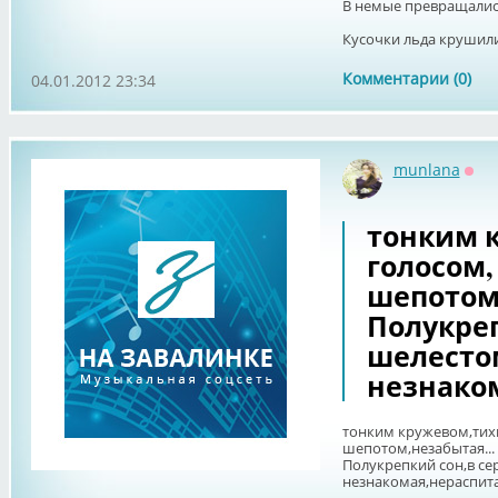
В немые превращалис
Кусочки льда крушили
Комментарии (0)
04.01.2012 23:34
munlana
Офф
тонким 
голосом
шепотом,
Полукреп
шелесто
незнаком
тонким кружевом,тих
шепотом,незабытая...
Полукрепкий сон,в се
незнакомая,нераспитая