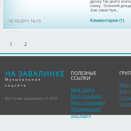
дрожу Так долго ехать
слежу Осенний дождь 
,Как слеза Чуж...
Комментарии (1)
10.10.2011 16:15
1
2
НА ЗАВАЛИНКЕ
ПОЛЕЗНЫЕ
ГРУ
ССЫЛКИ
Музыкальная
Мои 
соцсеть
Моя лента
Все 
Мой профайл
Созд
Все права защищены © 2016
Мои установки
груп
Деревенский
Москвич