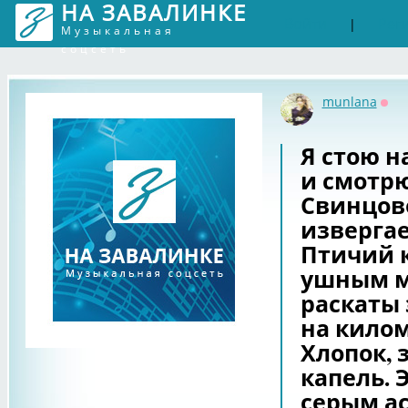
НА ЗАВАЛИНКЕ
Войти
Рег
|
Музыкальная
соцсеть
munlana
Офф
Я стою н
и смотрю
Свинцов
извергае
Птичий к
ушным м
раскаты 
на килом
Хлопок,
капель. 
серым а