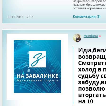
накрываясь второй в
нежным брюшком,вре
оставляя коротенький 
Комментарии (3)
05.11.2011 07:57
munlana
Офф
Иди,беги
возвращ
Смотреть
холод в 
судьбу св
забуду,в
позволю
вторгать
на 10