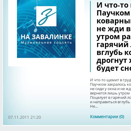
И что-то
Паучком
коварным
не жди 
утром р
гарячий 
вглубь к
дрогнут 
будет сн
И что-то щемит в гру
Паучком закралось к
не сиди у окна и не ж
вернется лишь утром
Поцелует в гарячий л
и направиться вглубь
Не...
Комментарии (0)
07.11.2011 21:20