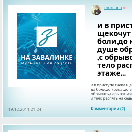
munlana
Офф
и в прис
щекочут
боли,до 
душе об
,с обрыв
тело рас
этаже...
и в приступе гнева щ
до боли,до крика ,до 
обрывать,нарываться 
и тело распять на седь
Комментарии (2)
19.12.2011 21:24