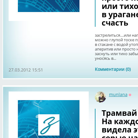
или тихо
в ураган
счасть
застрелиться....или на
можно глупой тоске пр
в стакане с водой утопи
аперитив или просто н
заснуть или тихо забы
уносясь в...
Комментарии (0)
27.03.2012 15:51
munlana
Офф
Трамвай 
На каждо
видела э
серые н