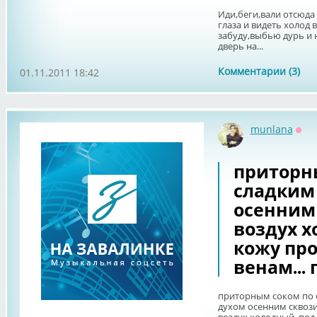
Иди,беги,вали отсюда
глаза и видеть холод в
забуду,выбью дурь и 
дверь на...
Комментарии (3)
01.11.2011 18:42
munlana
Офф
приторн
сладким
осенним 
воздух х
кожу пр
венам... 
приторным соком по 
духом осенним сквозит