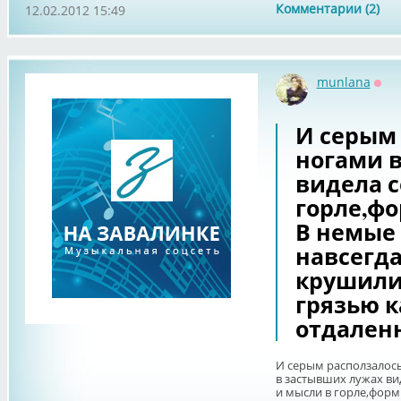
Комментарии (2)
12.02.2012 15:49
munlana
Офф
И серым 
ногами 
видела с
горле,фо
В немые
навсегда
крушили
грязью 
отдален
И серым расползалос
в застывших лужах ви
и мысли в горле,форм