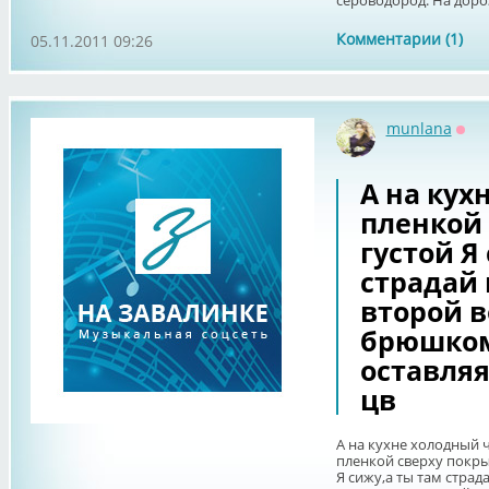
сероводород. На дороз
Комментарии (1)
05.11.2011 09:26
munlana
Офф
А на кух
пленкой 
густой Я
страдай
второй 
брюшком
оставляя
цв
А на кухне холодный 
пленкой сверху покры
Я сижу,а ты там страд