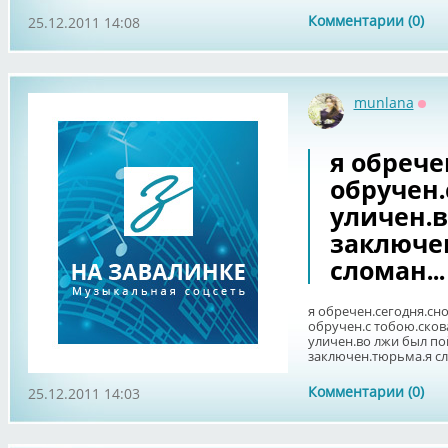
Комментарии (0)
25.12.2011 14:08
munlana
Офф
я обрече
обручен.
уличен.в
заключе
сломан...
я обречен.сегодня.сно
обручен.с тобою.сков
уличен.во лжи был по
заключен.тюрьма.я сл
Комментарии (0)
25.12.2011 14:03