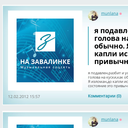
munlana
Офф
я подавл
голова н
обычно. 
капли ис
привычн
я подавлен,разбит и ус
голова на куски,как о
Я изломан,до капли ис
состояние это привыч
Комментарии (0)
12.02.2012 15:57
munlana
Офф