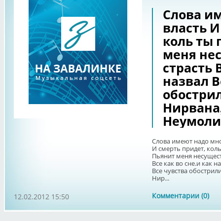
Слова и
власть И
коль ты 
меня не
страсть В
назвал В
обострил
Нирвана,
Неумол
Слова имеют надо мн
И смерть придет, коль
Пьянит меня несущес
Все как во сне.и как н
Все чувства обострили
Нир...
Комментарии (0)
12.02.2012 15:50