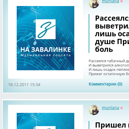
munlana
Офф
Рассеял
выветри
лишь ос
душе Пр
боль
Рассеялся табачный 
И выветрился алкогол
И лишь осадок пепло
Прижег остаточную б
Комментарии (0)
18.12.2011 15:34
munlana
Офф
Пришел 