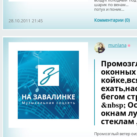
воздух холодный под
шарик по венам...
потух и поник...
Комментарии (0)
28.10.2011 21:45
munlana
Офф
Промозг
оконных
койке,вс
ехать,на
бегом ст
&nbsp; О
окнам лу
стеклам 
Промозглый ветер оиз