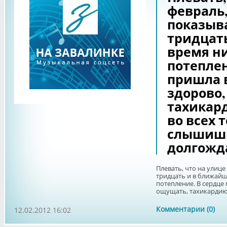
февраль
показыв
тридцат
время н
потеплен
пришла в
здорово,
тахикар
во всех т
слышишь
долгожд
Плевать, что на улиц
тридцать и в ближайш
потепление. В сердце
ощущать, тахикардию и
Комментарии (0)
12.02.2012 16:02