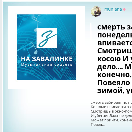
munlana
Офф
смерть з
понедел
впиваетс
Смотриш
косою И 
дело....
конечно,
Повеяло
зимой, у
смерть забирает по 
Когтями впивается в 
Смотришь в окно-пом
И убегает.Важное дело.
Может прийти, конечн
Повея...