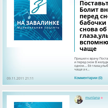
Поставьт
Болит вну
перед сн
бабочки
снова об 
глаза,ул
вспомню
чаще
Пришел к врачу Постав
и перед сном В желуд
одном.... Её глаза,ул
чаще а к...
Комментарии (0)
09.11.2011 21:11
munlana
Офф