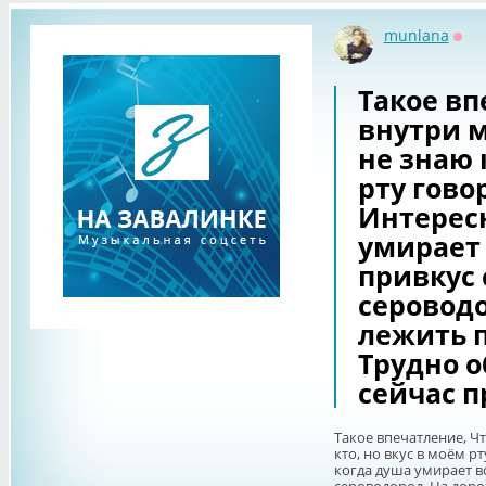
munlana
Офф
Такое вп
внутри м
не знаю 
рту гово
Интересн
умирает 
привкус 
сероводо
лежить п
Трудно о
сейчас п
Такое впечатление, Чт
кто, но вкус в моём р
когда душа умирает во