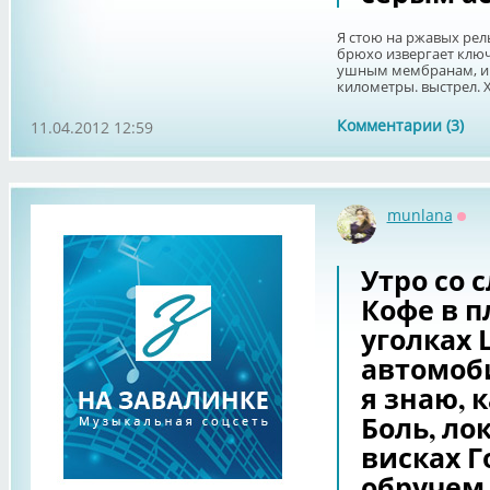
Я стою на ржавых рел
брюхо извергает ключ
ушным мембранам, и р
километры. выстрел. Х
Комментарии (3)
11.04.2012 12:59
munlana
Офф
Утро со 
Кофе в п
уголках 
автомоб
я знаю, 
Боль, ло
висках Г
обручем,