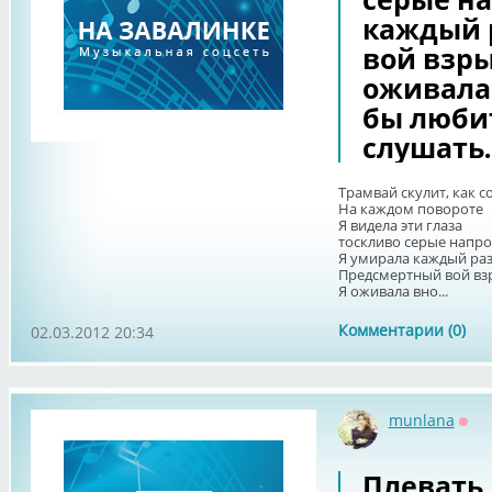
каждый 
вой взр
оживала 
бы люби
слушать..
Трамвай скулит, как с
На каждом повороте
Я видела эти глаза
тоскливо серые напро
Я умирала каждый ра
Предсмертный вой вз
Я оживала вно...
Комментарии (0)
02.03.2012 20:34
munlana
Офф
Плевать,