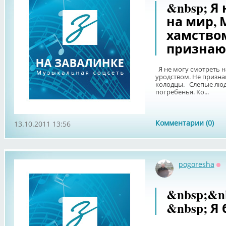
&nbsp; Я
на мир, 
хамством
признаю 
Я не могу смотреть н
уродством. Не призна
колодцы. Слепые люди
погребенья. Ко...
Комментарии (0)
13.10.2011 13:56
pogoresha
Оф
&nbsp;&n
&nbsp; Я