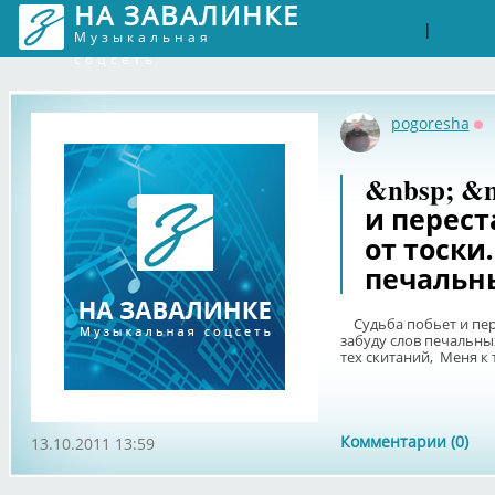
НА ЗАВАЛИНКЕ
Войти
Рег
|
Музыкальная
соцсеть
pogoresha
Оф
&nbsp; &
и перест
от тоски.
печальн
Судьба побьет и перес
забуду слов печальны
тех скитаний, Меня к т
Комментарии (0)
13.10.2011 13:59