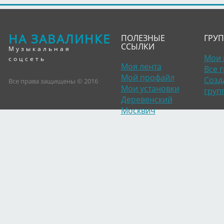
НА ЗАВАЛИНКЕ
ПОЛЕЗНЫЕ
ГРУ
ССЫЛКИ
Музыкальная
Мои 
соцсеть
Моя лента
Все 
Мой профайл
Созд
Все права защищены © 2016
Мои установки
груп
Деревенский
Москвич