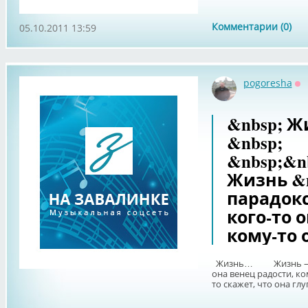
Комментарии (0)
05.10.2011 13:59
pogoresha
Оф
&nbsp; Жи
&nbsp;
&nbsp;&n
Жизнь &n
парадокс
кого-то 
кому-то 
Жизнь… Жизнь – пар
она венец радости, ко
то скажет, что она глуп