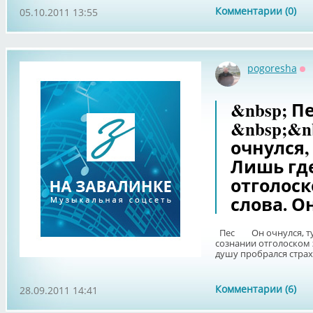
Комментарии (0)
05.10.2011 13:55
pogoresha
Оф
&nbsp; Пе
&nbsp;&n
очнулся,
Лишь где
отголоск
слова. О
Пес Он очнулся, тум
сознании отголоском 
душу пробрался страх 
Комментарии (6)
28.09.2011 14:41