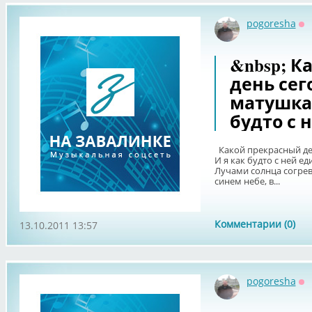
pogoresha
Оф
&nbsp; К
день сег
матушка 
будто с 
Какой прекрасный ден
И я как будто с ней е
Лучами солнца согрев
синем небе, в...
Комментарии (0)
13.10.2011 13:57
pogoresha
Оф