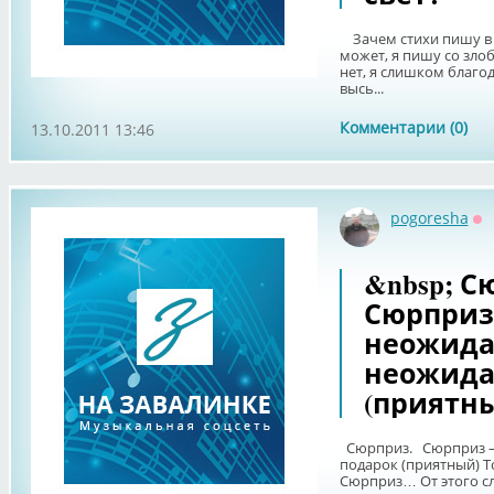
Зачем стихи пишу в р
может, я пишу со зло
нет, я слишком благод
высь...
Комментарии (0)
13.10.2011 13:46
pogoresha
Оф
&nbsp; С
Сюрприз 
неожида
неожида
(приятны
Сюрприз. Сюрприз –
подарок (приятный)
Сюрприз… От этого сло