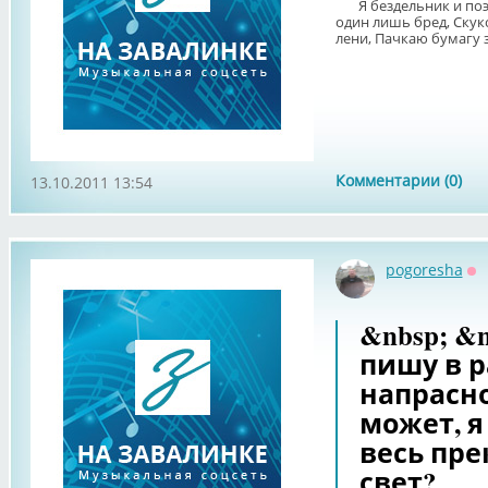
Я бездельник и поэт,
один лишь бред, Скук
лени, Пачкаю бумагу зр
Комментарии (0)
13.10.2011 13:54
pogoresha
Оф
&nbsp; &
пишу в р
напрасно
может, я
весь пр
свет?