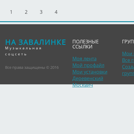
1
2
3
4
НА ЗАВАЛИНКЕ
ПОЛЕЗНЫЕ
ГРУ
ССЫЛКИ
Музыкальная
Мои 
соцсеть
Моя лента
Все 
Мой профайл
Созд
Все права защищены © 2016
Мои установки
груп
Деревенский
Москвич