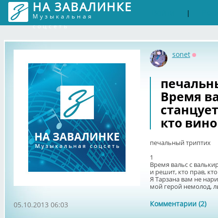
НА ЗАВАЛИНКЕ
Войти
Рег
|
Музыкальная
соцсеть
sonet
Оффла
печальн
Время ва
станцует
кто вино
печальный триптих
1
Время вальс с вальки
и решит, кто прав, кто
Я Тарзана вам не нар
мой герой немолод, лыс
Комментарии (2)
05.10.2013 06:03