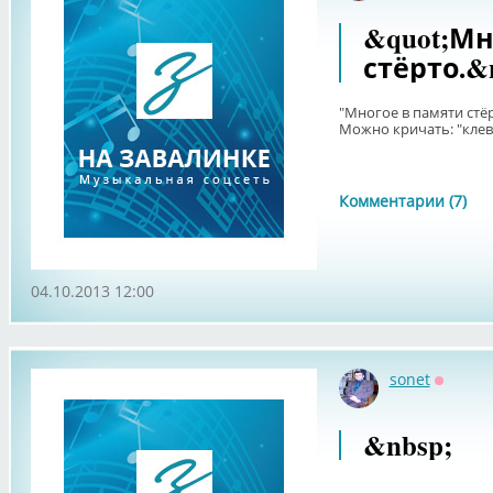
&quot;Мн
стёрто.&
"Многое в памяти стё
Можно кричать: "клев
Комментарии (7)
04.10.2013 12:00
sonet
Оффла
&nbsp;