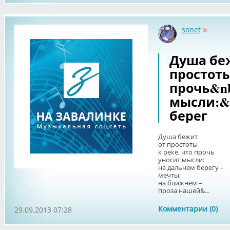
sonet
Оффла
Душа беж
простоты
прочь&nb
мысли:&n
берег
Душа бежит
от простоты
к реке, что прочь
уносит мысли:
на дальнем берегу –
мечты,
на ближнем –
проза нашей&...
Комментарии (0)
29.09.2013 07:28