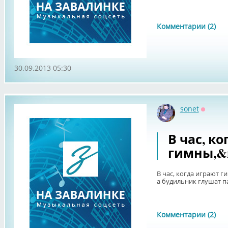
Комментарии (2)
30.09.2013 05:30
sonet
Оффла
В час, к
гимны,&n
В час, когда играют г
а будильник глушат 
Комментарии (2)