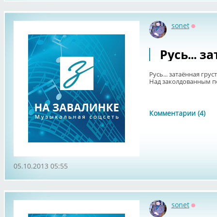
sonet
Оффла
Русь... з
Русь... затаённая грусть
Над заколдованным п
Комментарии (4)
05.10.2013 05:55
sonet
Оффла