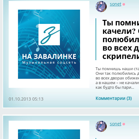
sonet
Оффла
Ты помн
качели? 
полюбили
во всех 
скрипели
Ты помнишь наши ста
Они так полюбились 
во всех дворах обиже
а в нашем – не качали
как будто бы пари...
Комментарии (3)
01.10.2013 05:13
sonet
Оффла