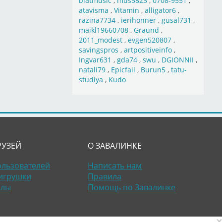
blatmusic
,
mus5823
,
0708-9551
,
atavisma
,
Vitamin
,
alligator6
,
razina7734
,
ierihonner
,
gusal731
,
maikl19660708
,
Graund
,
2011_modest
,
evgen520807
,
savingspros
,
artpositiveinfo
,
Ingvar631
,
gda74
,
swu
,
DGIONNII
,
natali79
,
Epicfail
,
Burun5
,
tatu-
studiya
,
Kudo
РУЗЕЙ
О ЗАВАЛИНКЕ
ользователей
Написать нам
игрушки
Правила
алы
Помощь по Завалинке
×