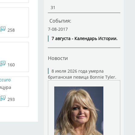
31
События:
7-08-2017
258
7 августа - Календарь Истории.
Новости
160
8 июля 2026 года умерла
британская певица Bonnie Tyler.
ccuro
ицура
293