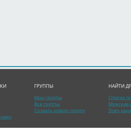
ЛКИ
ГРУППЫ
НАЙТИ Д
Мои группы
Список п
Все группы
Мужские 
Создать новую группу
Dzen кан
сквич