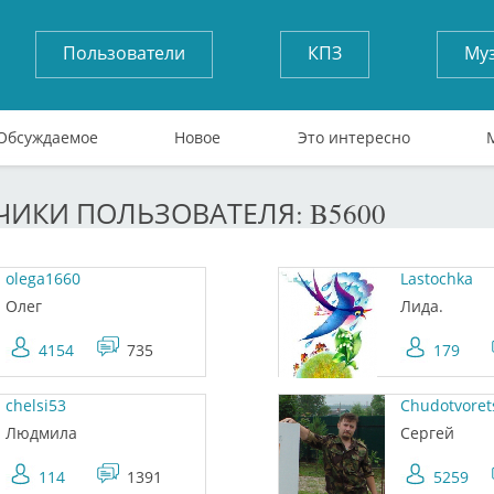
Пользователи
КПЗ
Му
Обсуждаемое
Новое
Это интересно
ИКИ ПОЛЬЗОВАТЕЛЯ: B5600
olega1660
Lastochka
Олег
Лида.
4154
735
179
chelsi53
Chudotvoret
Людмила
Сергей
114
1391
5259