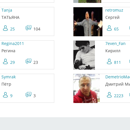
Tanja
retromuz
ТАТЬЯНА
Сергей
25
104
65
Regina2011
7even_Fan
Регина
Кирилл
29
23
811
Symrak
DemetrioMa
Пётр
Дмитрий М
9
3
2223